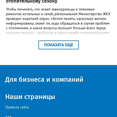
отопительному сезону
Чтобы понимать, что знают южноуральцы о плановых
ремонтах котельных и сетей, региональное Министерство ЖКХ
проводит короткий опрос. «Хотим понять, насколько жители
информированы, знают ли, куда обращаться в случае проблем
с отоплением, и какие вопросы волнуют больше всего перед
началом сезона», - сообщили в пресс-службе «коммунального»
ведомства. В анкете, с которой ознакомился «Златоуст.инфо»,
6 вопросов. Южноуральцам, например, предлагают поделиться
ПОКАЗАТЬ ЕЩЕ
опасениями, мучающими их накануне зимы. Среди вариантов:
своевременное начало отопительного сезона, температура в
квартире, возможные аварии и перебои, размер платы за
отопление. А также поставить оценку работе управляющей
компании – в диапазоне от «Безусловно хорошо» до
«Безусловно плохо». «Опрос займет всего пару минут, но ваши
ответы помогут обратить внимание на темы, которые
Для бизнеса и компаний
действительно важны для людей», - утверждают в
министерстве.
Наши страницы
Правила сайта