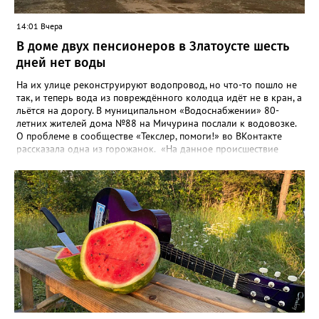
14:01 Вчера
В доме двух пенсионеров в Златоусте шесть
дней нет воды
На их улице реконструируют водопровод, но что-то пошло не
так, и теперь вода из повреждённого колодца идёт не в кран, а
льётся на дорогу. В муниципальном «Водоснабжении» 80-
летних жителей дома №88 на Мичурина послали к водовозке.
О проблеме в сообществе «Текслер, помоги!» во ВКонтакте
рассказала одна из горожанок. «На данное происшествие
аварийная бригада до сих пор не приехала, и по словам
гл.инженера Шепелева А.Н. из обслуживающей организации
МУП ЗГО "Златоустовское Водоснабжение" ул. Островского, 7,
никакие работы по восстановлению подачи воды в дом
проводиться не будут. Вот уже шесть дней пенсионеры без
воды!», - пишет возмущённая женщина (стиль, орфография и
пунктуация авторские). Под обращением есть комментарий
пользователя под ником Olga Vyacheslavovna. Она сообщает:
сейчас МУП «Водоснабжение» ведёт реконструкцию сетей в
посёлке и работать приходится в сложных условиях горной
местности. «К сожалению, в процессе бурения иногда
выявляются или случайно повреждаются существующие вводы
малого диаметра, - отмечает Olga Vyacheslavovna. - Зачастую