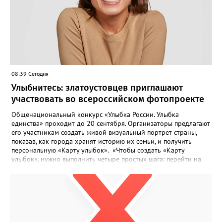
08:39 Сегодня
Улыбнитесь: златоустовцев приглашают
участвовать во всероссийском фотопроекте
Общенациональный конкурс «Улыбка России. Улыбка
единства» проходит до 20 сентября. Организаторы предлагают
его участникам создать живой визуальный портрет страны,
показав, как города хранят историю их семьи, и получить
персональную «Карту улыбок». «Чтобы создать «Карту
улыбок», нужно выполнить четыре простых шага: перейти на
сайт улыбкароссии.рф и нажать кнопку «Собрать карту
улыбок»; загрузить фотографию с улыбкой – подойдёт портрет
одного человека, пары, семьи или нескольких поколений в
одном кадре; отметить один или несколько городов,
связанных с историей семьи или важными воспоминаниями;
добавить подписи к городам, кратко объяснив связь с каждым
из них, указать контакты и подтвердить согласие с правилами