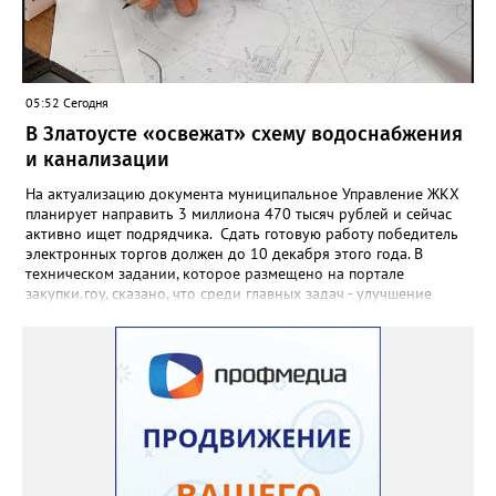
05:52 Сегодня
В Златоусте «освежат» схему водоснабжения
и канализации
На актуализацию документа муниципальное Управление ЖКХ
планирует направить 3 миллиона 470 тысяч рублей и сейчас
активно ищет подрядчика. Сдать готовую работу победитель
электронных торгов должен до 10 декабря этого года. В
техническом задании, которое размещено на портале
закупки.гоу, сказано, что среди главных задач - улучшение
качества жизни и охраны здоровья златоустовцев и
повышение энергоэффективности систем. Кроме электронных
схем, исполнителю нужно разработать предложения по
строительству и реконструкции водоснабжения и канализации,
оценив размер вложений, а также представить перечень
бесхозных объектов и возможные сценарии развития этой
сферы городского хозяйства. В июне 2025 года
«Златоуст.инфо» сообщал о подобных торгах. Тогда цена
вопроса была почти в три раза выше - 9 миллионов 13 тысяч
486 рублей, а в списке работ была разработка электронной