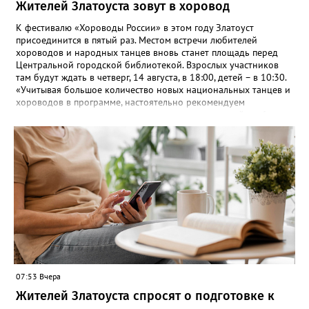
Жителей Златоуста зовут в хоровод
К фестивалю «Хороводы России» в этом году Златоуст
присоединится в пятый раз. Местом встречи любителей
хороводов и народных танцев вновь станет площадь перед
Центральной городской библиотекой. Взрослых участников
там будут ждать в четверг, 14 августа, в 18:00, детей – в 10:30.
«Учитывая большое количество новых национальных танцев и
хороводов в программе, настоятельно рекомендуем
познакомиться с ними на репетициях, которые пройдут 6
(четверг) и 11 (вторник) августа в 18:00 на той же площади, -
сообщают организаторы. И добавляют: - Репетиции состоятся в
любую погоду! Если не на открытом воздухе, то в большом
зале на 5-ом этаже». Праздники для детей и взрослых в этом
году будут объединены общим названием «Златоустовский
народ, вставай в единый хоровод!».
07:53 Вчера
Жителей Златоуста спросят о подготовке к