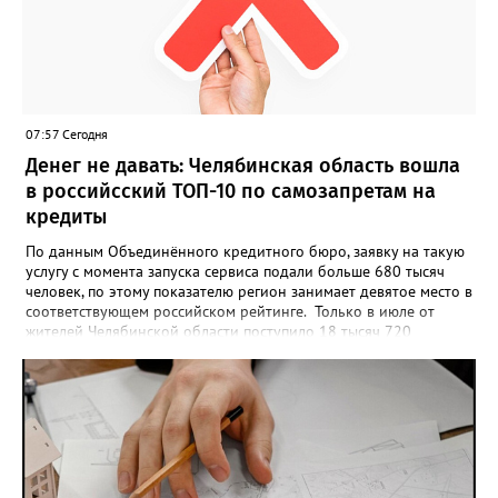
проекта», - говорится в инструкции на сайте проекта. ‍Заявка
может быть семейной, а после модерации стать частью
визуального архива проекта. 20 участников обещают
пригласить на итоговую фотосессию в Москве. Персональную
«Карту улыбок», которую можно скачать, сохранить и
опубликовать в социальных сетях, отмечают в оргкомитете,
07:57 Сегодня
получат все, кто улыбнулся.
Денег не давать: Челябинская область вошла
в российсский ТОП-10 по самозапретам на
кредиты
По данным Объединённого кредитного бюро, заявку на такую
услугу с момента запуска сервиса подали больше 680 тысяч
человек, по этому показателю регион занимает девятое место в
соответствующем российском рейтинге. Только в июле от
жителей Челябинской области поступило 18 тысяч 720
заявлений на установку ограничений и около 6700 — на их
снятие. В целом не давать им взаймы сегодня просят 543 с
лишним тысячи человек. Почти 89 тысяч за это время решили
запрет отозвать. При этом, утверждают аналитики бюро,
примерно каждый пятый из тех, кто установил самозапрет,
никогда кредиты не брал, столько же погасили долги недавно,
а больше половины имеют долговые обязательства сейчас.