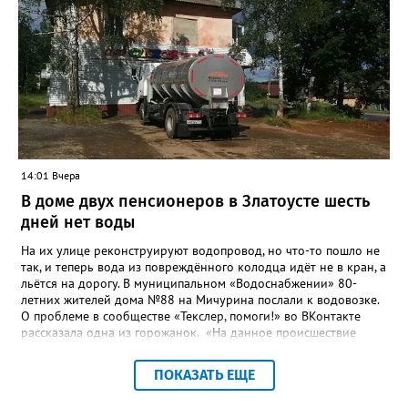
строительству и реконструкции водоснабжения и канализации,
оценив размер вложений, а также представить перечень
бесхозных объектов и возможные сценарии развития этой
сферы городского хозяйства. В июне 2025 года
«Златоуст.инфо» сообщал о подобных торгах. Тогда цена
вопроса была почти в три раза выше - 9 миллионов 13 тысяч
486 рублей, а в списке работ была разработка электронной
системы ливнёвок.
14:01 Вчера
В доме двух пенсионеров в Златоусте шесть
дней нет воды
На их улице реконструируют водопровод, но что-то пошло не
так, и теперь вода из повреждённого колодца идёт не в кран, а
льётся на дорогу. В муниципальном «Водоснабжении» 80-
летних жителей дома №88 на Мичурина послали к водовозке.
О проблеме в сообществе «Текслер, помоги!» во ВКонтакте
рассказала одна из горожанок. «На данное происшествие
аварийная бригада до сих пор не приехала, и по словам
гл.инженера Шепелева А.Н. из обслуживающей организации
ПОКАЗАТЬ ЕЩЕ
МУП ЗГО "Златоустовское Водоснабжение" ул. Островского, 7,
никакие работы по восстановлению подачи воды в дом