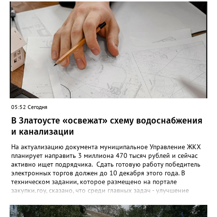
снятие. В целом не давать им взаймы сегодня просят 543 с
лишним тысячи человек. Почти 89 тысяч за это время решили
запрет отозвать. При этом, утверждают аналитики бюро,
примерно каждый пятый из тех, кто установил самозапрет,
никогда кредиты не брал, столько же погасили долги недавно,
а больше половины имеют долговые обязательства сейчас.
05:52 Сегодня
В Златоусте «освежат» схему водоснабжения
и канализации
На актуализацию документа муниципальное Управление ЖКХ
планирует направить 3 миллиона 470 тысяч рублей и сейчас
активно ищет подрядчика. Сдать готовую работу победитель
электронных торгов должен до 10 декабря этого года. В
техническом задании, которое размещено на портале
закупки.гоу, сказано, что среди главных задач - улучшение
качества жизни и охраны здоровья златоустовцев и
повышение энергоэффективности систем. Кроме электронных
схем, исполнителю нужно разработать предложения по