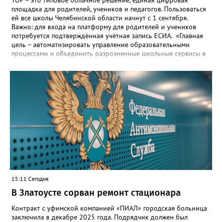
площадка для родителей, учеников и педагогов. Пользоваться
ей все школы Челябинской области начнут с 1 сентября.
Важно: для входа на платформу для родителей и учеников
потребуется подтверждённая учётная запись ЕСИА. «Главная
цель – автоматизировать управление образовательными
процессами и объединить разрозненные школьные сервисы в
одну безопасную государственную экосистему, - сообщили в
региональном министерстве образования. - Платформа ТОР
“Моя школа” объединит все школьные сервисы в единую
безопасную государственную экосистему. Предполагается, что
переход пройдёт максимально комфортно для пользователей».
Привычные функции - оценки, расписание, домашние задания,
связь с учителями, знакомые пользователям экосистемы
«Госуслуги Моя школа», не просто сохранятся, они будут
собраны в одном месте, подчеркнули в ведомстве. Причём в
этом случае переход на ТОР станет вообще незаметным.
15:11 Сегодня
В Златоусте сорван ремонт стационара
Контракт с уфимской компанией «ПИАЛ» городская больница
заключила в декабре 2025 года. Подрядчик должен был