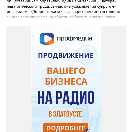
общественникам обратилась одна из жительниц – ветеран
педагогического труда, сейчас она ухаживает за супругом-
инвалидом. «Дорога годами была в критическом состоянии:
скорая тратила время на объезд разбитого полотна, такси
порой отказывались пробираться к домам, щадя подвеску, а
однажды реанимация не смогла добраться до больного.
Жители писали в администрацию города и другие инстанции,
пытались ремонтировать дорогу своими силами – всё тщетно»,
– рассказали в ОНФ. Общественники подчеркнули: именно
они добились, чтобы участок разровняли и отсыпали. Для
этого потребовалось обратиться в мэрию Златоуста.