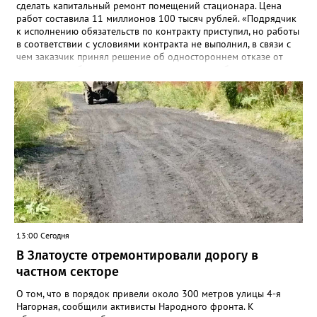
сделать капитальный ремонт помещений стационара. Цена
работ составила 11 миллионов 100 тысяч рублей. «Подрядчик
к исполнению обязательств по контракту приступил, но работы
в соответствии с условиями контракта не выполнил, в связи с
чем заказчик принял решение об одностороннем отказе от
исполнения обязательств по контракту», – сообщили в
Челябинском УФАС. Антимонопольная служба приняла
решение включить ООО «ПИАЛ» в реестр недобросовестных
поставщиков. В чёрном списке уфимский подрядчик будет два
года.
13:00 Сегодня
В Златоусте отремонтировали дорогу в
частном секторе
О том, что в порядок привели около 300 метров улицы 4-я
Нагорная, сообщили активисты Народного фронта. К