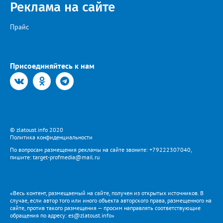
ВКОНТАКТЕ https://vk.com/newszlatoust74
Реклама на сайте
Прайс
Присоединяйтесь к нам
© zlatoust.info 2020
Политика конфиденциальности
По вопросам размещения рекламы на сайте звоните: +79222307040,
пишите: target-profmedia@mail.ru
«Весь контент, размещаемый на сайте, получен из открытых источников. В
случае, если автор того или иного объекта авторского права, размещенного на
сайте, против такого размещения — просим направлять соответствующие
обращения по адресу: es@zlatoust.info»