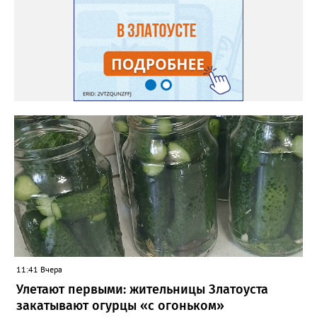
говорят: «Успокойся! Ведь все так живут, поверь! Ты чаще
проси и бойся Более страшных потерь!» Видимо надо, чтоб
дольше Все были в покорном строю. И теми, кто знает больше,
Был призван в мир Кот Баюн. Найди, воин, столб! Найди! Он
выше всех возвышается. Баюн гасит пламя в груди. Ты —
слушаешь, круг — завершается. Смотри! Ты увидишь! Смотри!
Ведь Кот не в былинах, а здесь. Он есть — пустота внутри, А ты
в пустоте этой весь. Услышь его ритм! Услышь! Он мир твой в
куски разбивает. И ты без конца говоришь, А душа в этом
ритме тает. И ты, почему-то, согласен. И спорить желания нет.
Удобен и не опасен. И слушаешь «мудрых» совет. И тянет
смотреть и слушать Пустых «сенсаций» поток. Они разъедают
душу, Но ты жить без них не смог. И злоба, не как решение
Что-то менять в судьбе, А способ излить раздражение На то,
что подсунут тебе. Тебе объяснят, что дорого Стоит место у
них в раю. А рядом с тобой в ритме морока Баюкает Кот Баюн.
11:41 Вчера
Улетают первыми: жительницы Златоуста
закатывают огурцы «с огоньком»