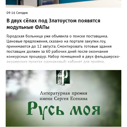
09:16 Сегодня
В двух сёлах под Златоустом появятся
модульные ФАПы
Городская больница уже объявила о поиске поставщика.
Ценовые предложения, сказано на портале закупки.гоу,
принимаются до 12 августа. Смонтировать готовые здания
поставщик должен за 60 рабочих дней после окончания
конкурсных процедур. Набор помещений в двух фельдшерско-
акушерских пунктах одинаковый: кабинет для приёма,
процедурная, комната ожидания для посетителей, санузел, а
также комната для хранения лекарственных препаратов и
другие вспомогательные. В Веселовке новый ФАП
расположится на участке №58 по улице Ленина, в Кувашах –
на Советской, 79.