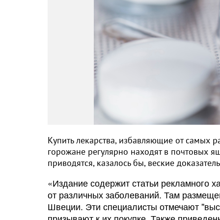
Купить лекарства, избавляющие от самых р
горожане регулярно находят в почтовых ящ
приводятся, казалось бы, веские доказате
«Издание содержит статьи рекламного х
от различных заболеваний. Там размеще
Швеции. Эти специалисты отмечают "вы
призывают к их покупке. Также приведен