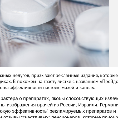
азных недугов, призывают рекламные издания, которые
иках. В похожем на газету листке с названием «ПроЗд
льства эффективности настоек, мазей и капель.
арактера о препаратах, якобы способствующих изле
ны изображения врачей из России, Израиля, Германи
сокую эффективность" рекламируемых препаратов и
ы отзывы "счастливых" пенсионеров, которые приоб