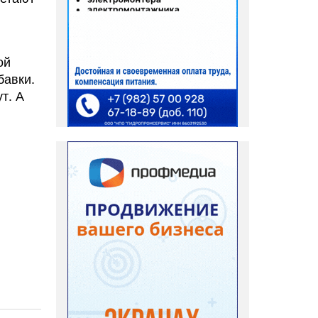
ой
бавки.
т. А