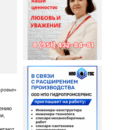
оровье»
чению
и,
ретают