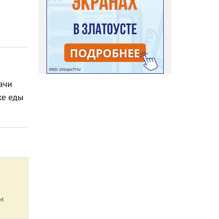
ачи
же еды
м