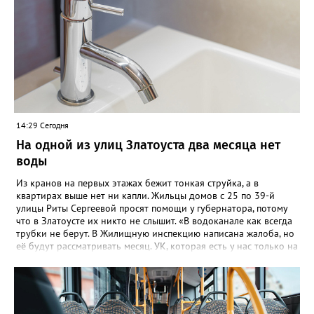
14:29 Сегодня
На одной из улиц Златоуста два месяца нет
воды
Из кранов на первых этажах бежит тонкая струйка, а в
квартирах выше нет ни капли. Жильцы домов с 25 по 39-й
улицы Риты Сергеевой просят помощи у губернатора, потому
что в Златоусте их никто не слышит. «В водоканале как всегда
трубки не берут. В Жилищную инспекцию написана жалоба, но
её будут рассматривать месяц. УК, которая есть у нас только на
бумаге, находится в Екатеринбурге. Никому до нас нет дела,
как живут люди без воды. На Кирова, возле бомбоубежища из-
под асфальта хлещет вода, но Водоканал не мог найти утечку,
это нам было сказано ранее», - говорится в обращении,
которое горожане оставили в сообществе «Текслер, помоги!»