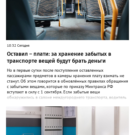
во ВКонтакте (стиль, орфография и пунктуация авторские). Под
обращением есть видео – его автор под ником Елена
Александровна, прогулявшись по улице Кирова, приходит к
«источнику», откуда начинается поток. Официальных
комментариев под обращением пока нет.
10:32 Сегодня
Оставил – плати: за хранение забытых в
транспорте вещей будут брать деньги
Но в первые сутки после поступления оставленных
пассажирами предметов в камеры хранения плату взимать не
станут. Об этом говорится в обновлённых правилах обращения
с забытыми вещами, которые по приказу Минтранса РФ
вступают в силу с 1 сентября. Если забытые вещи
обнаружились в салоне междугороднего транспорта, водитель
или кондуктор обязаны передать их уполномоченному лицу
владельца автовокзала в конечном пункте маршрута либо
перевозчику. После чего вещи направляют в бюро находок.
Чтобы вернуть забытое, пассажиру придётся подтвердить
право собственности, подробно описав вещь и указав особые
приметы. Златоустовцам, оставившим вещи в городском