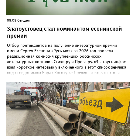
08:08 Сегодня
Златоустовец стал номинантом есенинской
премии
Отбор претендентов на получение литературной премии
имени Сергея Есенина «Русь моя» за 2026 год провела
редакционная комиссия крупнейших российских
литературных порталов Стихи.ру и Проза.ру. «Златоуст.инфо»
взял короткое интервью у включённого в этот список земляка
под псевдонимом Евраз Косотур. - Прежде всего, что это за
премия и как вы о ней узнали? - Премия имени Сергея Есенина
«Русь моя» ежегодная, её вручают в канун дня рождения
великого русского поэта. Я о ней узнал на сайте стихи.ру,
подал заявку, особо ни на что не рассчитывая. А потом мне
позвонили, сказали, что я подхожу. - Как давно пишете и о чём?
- Пишу давно, но обычно кидал в стол или отправлял
знакомым, друзьям. С 2024 года публикую на Author.Today, с
марта этого года - на стихи.ру. Кстати, я про этот сайт узнал от
своего подписчика в Телеграм. Он долго восторгался стихами, а
потом был удивлён, что не нашел меня на стихи.ру. Ну я и
повёлся. Темы? Да самые разные. - Где черпаете вдохновение? -