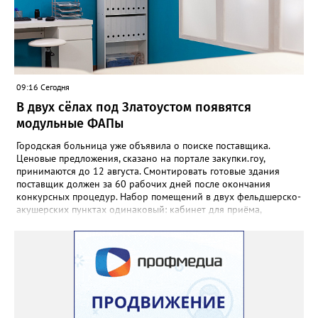
транспорте, советуют обращаться по телефонам +7 (3513) 666-
462 – если пропажа произошла в автобусе, +7 (3513) 673-292 –
если в трамвае. «Также уточнить информацию о забытых
вещах можно по адресу: Златоуст, улица Карла Маркса, 2, -
напоминают в муниципальном «Автохозяйстве». - Не
откладывайте звонок — возможно, ваши вещи уже найдены!»
09:16 Сегодня
В двух сёлах под Златоустом появятся
модульные ФАПы
Городская больница уже объявила о поиске поставщика.
Ценовые предложения, сказано на портале закупки.гоу,
принимаются до 12 августа. Смонтировать готовые здания
поставщик должен за 60 рабочих дней после окончания
конкурсных процедур. Набор помещений в двух фельдшерско-
акушерских пунктах одинаковый: кабинет для приёма,
процедурная, комната ожидания для посетителей, санузел, а
также комната для хранения лекарственных препаратов и
другие вспомогательные. В Веселовке новый ФАП
расположится на участке №58 по улице Ленина, в Кувашах –
на Советской, 79.