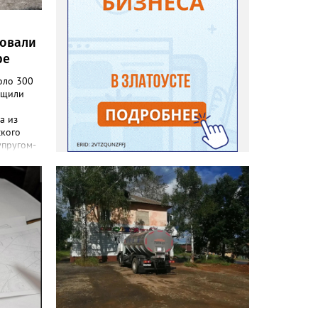
ровали
ре
оло 300
бщили
а из
ского
упругом-
а в
тратила
на,
раться к
ы
 до
ать
но», –
ки
сь,
пали.