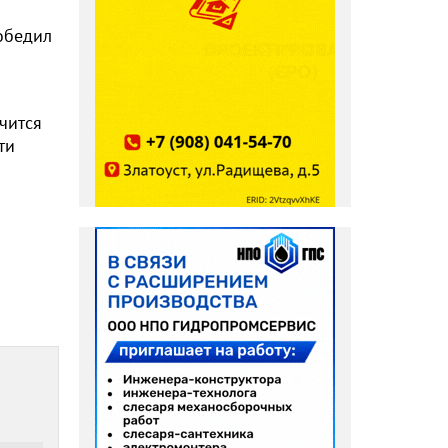
обедил
чится
ти