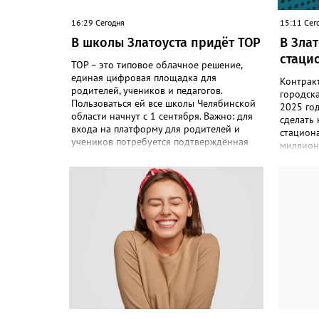
16:29 Сегодня
15:11 Сег
В школы Златоуста придёт ТОР
В Зла
стаци
ТОР – это типовое облачное решение,
единая цифровая площадка для
Контрак
родителей, учеников и педагогов.
городск
Пользоваться ей все школы Челябинской
2025 го
области начнут с 1 сентября. Важно: для
сделать
входа на платформу для родителей и
стациона
учеников потребуется подтверждённая
миллион
учётная запись ЕСИА. «Главная цель –
«Подряд
автоматизировать управление
по контр
образовательными процессами и
соответс
объединить разрозненные школьные
выполнил
сервисы в одну безопасную
решение
государственную экосистему, - сообщили
исполнен
в региональном министерстве
– сообщ
образования. - Платформа ТОР “Моя
Антимон
школа” объединит все школьные сервисы
решение
в единую безопасную государственную
недобро
экосистему. Предполагается, что переход
чёрном 
пройдёт максимально комфортно для
будет дв
пользователей». Привычные функции -