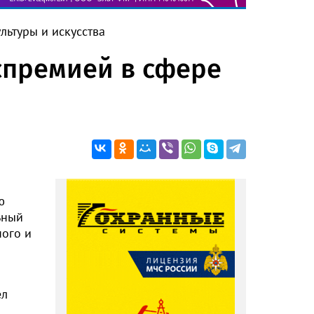
льтуры и искусства
оспремией в сфере
ю
ьный
ного и
ел