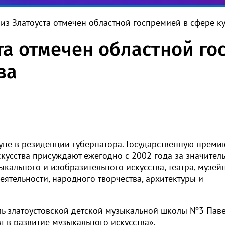
 из Златоуста отмечен областной госпремией в сфере ку
ста отмечен областной г
ва
не в резиденции губернатора. Государственную преми
скусства присуждают ежегодно с 2002 года за значител
ыкального и изобразительного искусства, театра, музей
еятельности, народного творчества, архитектуры и
ель златоустовской детской музыкальной школы №3 Пав
 в развитие музыкального искусства».