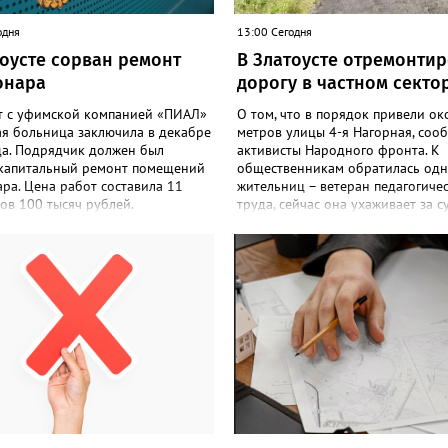
одня
13:00 Сегодня
тоусте сорван ремонт
В Златоусте отремонти
онара
дорогу в частном секто
т с уфимской компанией «ПИАЛ»
О том, что в порядок привели ок
ая больница заключила в декабре
метров улицы 4-я Нагорная, соо
да. Подрядчик должен был
активисты Народного фронта. К
 капитальный ремонт помещений
общественникам обратилась одн
ра. Цена работ составила 11
жительниц – ветеран педагогиче
ов 100 тысяч рублей.
труда, сейчас она ухаживает за с
чик к исполнению обязательств
инвалидом. «Дорога годами был
акту приступил, но работы в
критическом состоянии: скорая 
твии с условиями контракта не
время на объезд разбитого полот
, в связи с чем заказчик принял
такси порой отказывались проби
 об одностороннем отказе от
домам, щадя подвеску, а однажд
ия обязательств по контракту»,
реанимация не смогла добраться
или в Челябинском УФАС.
больного. Жители писали в
опольная служба приняла
администрацию города и другие
 включить ООО «ПИАЛ» в реестр
инстанции, пытались ремонтиров
совестных поставщиков. В
дорогу своими силами – всё тщет
списке уфимский подрядчик
рассказали в ОНФ. Общественни
а года.
подчеркнули: именно они добили
чтобы участок разровняли и отсы