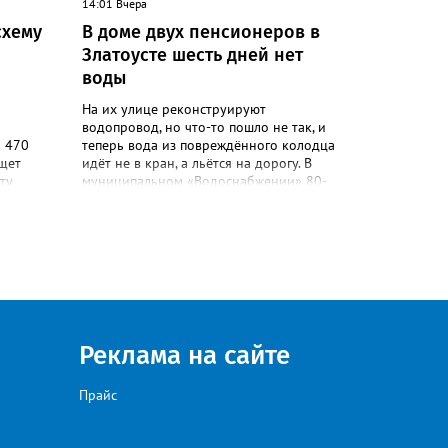
14:01 Вчера
ься в
схему
В доме двух пенсионеров в
Златоусте шесть дней нет
воды
На их улице реконструируют
водопровод, но что-то пошло не так, и
а 470
теперь вода из повреждённого колодца
ищет
идёт не в кран, а льётся на дорогу. В
ту
муниципальном «Водоснабжении» 80-
 должен
летних жителей дома №88 на Мичурина
ническом
послали к водовозке. О проблеме в
портале
сообществе «Текслер, помоги!» во
лавных
ВКонтакте рассказала одна из
и и
горожанок. «На данное происшествие
и
аварийная бригада до сих пор не
и
приехала, и по словам гл.инженера
,
Шепелева А.Н. из обслуживающей
организации МУП ЗГО "Златоустовское
Реклама на сайте
Водоснабжение" ул. Островского, 7,
никакие работы по восстановлению
Прайс
жений, а
подачи воды в дом проводиться не будут.
хозных
Вот уже шесть дней пенсионеры без
воды!», - пишет возмущённая женщина