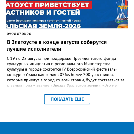
Настенко. В следующий раз, рекомендовали в
Госжилинспекции, службы должны действовать слаженно. И
оперативно делиться информацией со всеми
заинтересованными – от поставщика тепла до конечных
потребителей.
09:28 07.08.26
В Златоусте в конце августа соберутся
лучшие исполнители
С 19 по 22 августа при поддержке Президентского фонда
культурных инициатив и регионального Министерства
культуры в городе состоится IV Всероссийский фестиваль-
конкурс «Уральская земля 2026». Более 200 участников,
которые приедут в город со всей страны, будут состязаться за
главный приз – звание «Звезда Уральской земли». «Это не
просто конкурс, а четыре дня живого творчества:
прослушивания участников, мастер-классы от ведущих
ПОКАЗАТЬ ЕЩЕ
наставников, выступления победителей прошлых лет и
приглашённых артистов», - сообщает оргкомитет. Вход на все
фестивальные мероприятия будет свободным. В 2025 году в
фестивале участвовали 26 финалистов из городов
Челябинской, Свердловской, Курганской, Оренбургской
областей, Ханты-Мансийского автономного округа и
Республики Башкортостан. Приглашённой звездой стал