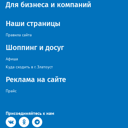
Для бизнеса и компаний
идейный вдохновитель, организатор фестиваля, эстрадный
певец, победитель главного патриотического конкурса страны
«Солдатский конверт», лауреат премии в области культуры и
искусства «Золотая лира», участник телевизионных проектов
Наши страницы
на Первом канале, обладатель звания «Голос страны» Алексей
Ковин.
Правила сайта
Шоппинг и досуг
Афиша
Куда сходить в г. Златоуст
Реклама на сайте
Прайс
Присоединяйтесь к нам