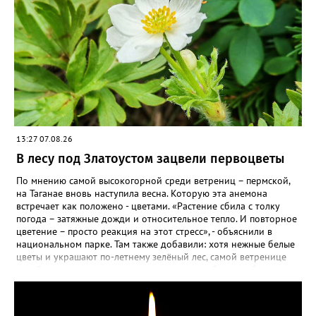
13:27 07.08.26
В лесу под Златоустом зацвели первоцветы
По мнению самой высокогорной среди ветрениц – пермской,
на Таганае вновь наступила весна. Которую эта анемона
встречает как положено - цветами. «Растение сбила с толку
погода – затяжные дожди и относительное тепло. И повторное
цветение – просто реакция на этот стресс», - объяснили в
национальном парке. Там также добавили: хотя нежные белые
цветы и украшают по-летнему зелёный лес, самой ветренице
такой «рецидив» пользы не приносит, а наоборот, забирает
силы перед долгой зимовкой.