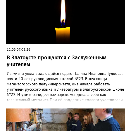
12:03 07.08.26
В Златоусте прощаются с Заслуженным
учителем
Из жизни ушла выдающийся педагог Галина Ивановна Гудкова,
почти 40 лет руководившая школой №23. Выпускница
магнитогорского педуниверситета, она начала работать
учителем русского языка и литературы в златоустовской школе
№22. И уже в семидесятые зарекомендовала себя как
талантливый методист. При её поддержке коллеги участвовали
в профессиональных конкурсах и добивались успехов.
«Благодаря её мудрому руководству в школе сформировался
сильный педагогический коллектив, объединённый общими
ценностями и любовью к своему делу. Для многих Галина
Ивановна навсегда останется не только талантливым