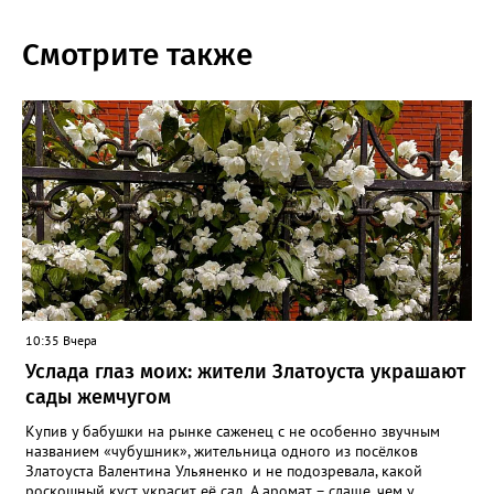
Смотрите также
10:35 Вчера
Услада глаз моих: жители Златоуста украшают
сады жемчугом
Купив у бабушки на рынке саженец с не особенно звучным
названием «чубушник», жительница одного из посёлков
Златоуста Валентина Ульяненко и не подозревала, какой
роскошный куст украсит её сад. А аромат – слаще, чем у