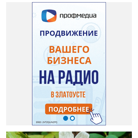
семян (на фото), - отметила «Златоуст.инфо» хозяйка частного
дома Екатерина Бойко. – Посадила вдоль забора, потому что
низины этот цветок не любит. Вот уже второй год растет и
радует меня. Соседи просят саженцы: аромат и до них
доносится. В конце лета собираю лаванду в пучки, сушу –
получаются букеты и саше одновременно. Лаванда широко
используется и в кулинарии». Семена, отметила собеседница
нашего портала, у неё были сорта «Вознесенская узколистная».
Только она хорошо зимует без укрытия. Всхожесть оказалась
на удивление хорошей: из пяти семян из каждой пачки четыре
взошли даже без стратификации. После покупки (по весне)
садовод советует сразу убрать семена в холодильник на два
месяца, а место посадки - мульчировать мелкой корой. Семена
самосевом в ней отлично прорастают. Если иногда срезать
сухие цветы и стряхивать семена вокруг куртины, лаванда
весной прорастет сама. Ещё один секрет – этот символ
Прованса не любит «вкусную» почву. Добавляйте в посадочную
яму гравий и песок – требуется хороший дренаж. В первый год
Екатерина рекомендует цветы убирать, чтобы силы куста
пошли на наращивание корневой системы. А со второго года
пусть лаванда цветёт во всю силу! Фото: Екатерина Бойко,
специально для «Златоуст.инфо». Обсуждение новости здесь
ВКОНТАКТЕ https://vk.com/newszlatoust74