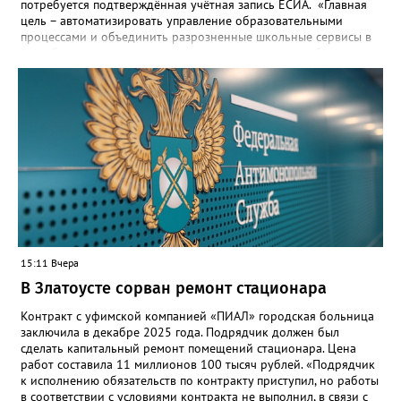
здесь ВКОНТАКТЕ https://vk.com/newszlatoust74
потребуется подтверждённая учётная запись ЕСИА. «Главная
цель – автоматизировать управление образовательными
процессами и объединить разрозненные школьные сервисы в
одну безопасную государственную экосистему, - сообщили в
региональном министерстве образования. - Платформа ТОР
“Моя школа” объединит все школьные сервисы в единую
безопасную государственную экосистему. Предполагается, что
переход пройдёт максимально комфортно для пользователей».
Привычные функции - оценки, расписание, домашние задания,
связь с учителями, знакомые пользователям экосистемы
«Госуслуги Моя школа», не просто сохранятся, они будут
собраны в одном месте, подчеркнули в ведомстве. Причём в
этом случае переход на ТОР станет вообще незаметным.
15:11 Вчера
В Златоусте сорван ремонт стационара
Контракт с уфимской компанией «ПИАЛ» городская больница
заключила в декабре 2025 года. Подрядчик должен был
сделать капитальный ремонт помещений стационара. Цена
работ составила 11 миллионов 100 тысяч рублей. «Подрядчик
к исполнению обязательств по контракту приступил, но работы
в соответствии с условиями контракта не выполнил, в связи с