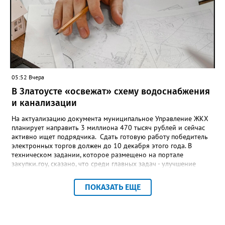
примерно каждый пятый из тех, кто установил самозапрет,
никогда кредиты не брал, столько же погасили долги недавно,
а больше половины имеют долговые обязательства сейчас.
05:52 Вчера
В Златоусте «освежат» схему водоснабжения
и канализации
На актуализацию документа муниципальное Управление ЖКХ
планирует направить 3 миллиона 470 тысяч рублей и сейчас
активно ищет подрядчика. Сдать готовую работу победитель
электронных торгов должен до 10 декабря этого года. В
техническом задании, которое размещено на портале
закупки.гоу, сказано, что среди главных задач - улучшение
качества жизни и охраны здоровья златоустовцев и
повышение энергоэффективности систем. Кроме электронных
ПОКАЗАТЬ ЕЩЕ
схем, исполнителю нужно разработать предложения по
строительству и реконструкции водоснабжения и канализации,
оценив размер вложений, а также представить перечень
бесхозных объектов и возможные сценарии развития этой