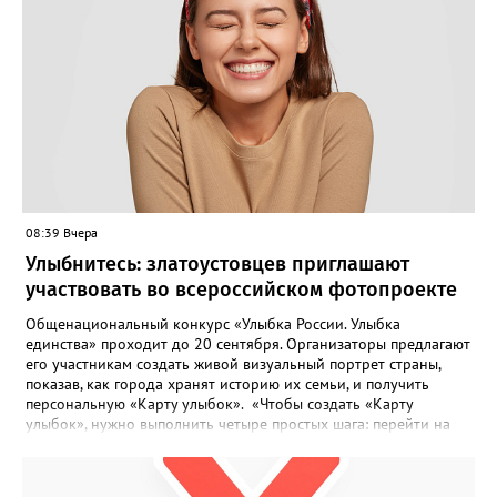
Жители писали в администрацию города и другие инстанции,
пытались ремонтировать дорогу своими силами – всё тщетно»,
– рассказали в ОНФ. Общественники подчеркнули: именно
они добились, чтобы участок разровняли и отсыпали. Для
этого потребовалось обратиться в мэрию Златоуста.
08:39 Вчера
Улыбнитесь: златоустовцев приглашают
участвовать во всероссийском фотопроекте
Общенациональный конкурс «Улыбка России. Улыбка
единства» проходит до 20 сентября. Организаторы предлагают
его участникам создать живой визуальный портрет страны,
показав, как города хранят историю их семьи, и получить
персональную «Карту улыбок». «Чтобы создать «Карту
улыбок», нужно выполнить четыре простых шага: перейти на
сайт улыбкароссии.рф и нажать кнопку «Собрать карту
улыбок»; загрузить фотографию с улыбкой – подойдёт портрет
одного человека, пары, семьи или нескольких поколений в