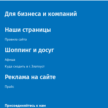
сферы городского хозяйства. В июне 2025 года
«Златоуст.инфо» сообщал о подобных торгах. Тогда цена
вопроса была почти в три раза выше - 9 миллионов 13 тысяч
Для бизнеса и компаний
486 рублей, а в списке работ была разработка электронной
системы ливнёвок.
Наши страницы
Правила сайта
Шоппинг и досуг
Афиша
Куда сходить в г. Златоуст
Реклама на сайте
Прайс
Присоединяйтесь к нам