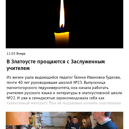
12:03 Вчера
В Златоусте прощаются с Заслуженным
учителем
Из жизни ушла выдающийся педагог Галина Ивановна Гудкова,
почти 40 лет руководившая школой №23. Выпускница
магнитогорского педуниверситета, она начала работать
учителем русского языка и литературы в златоустовской школе
№22. И уже в семидесятые зарекомендовала себя как
талантливый методист. При её поддержке коллеги участвовали
в профессиональных конкурсах и добивались успехов.
«Благодаря её мудрому руководству в школе сформировался
сильный педагогический коллектив, объединённый общими
ценностями и любовью к своему делу. Для многих Галина