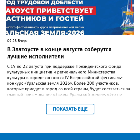
— сообщила начальник Главного управления ГЖИ Ирина
Настенко. В следующий раз, рекомендовали в
Госжилинспекции, службы должны действовать слаженно. И
оперативно делиться информацией со всеми
заинтересованными – от поставщика тепла до конечных
потребителей.
09:28 Вчера
В Златоусте в конце августа соберутся
лучшие исполнители
С 19 по 22 августа при поддержке Президентского фонда
культурных инициатив и регионального Министерства
культуры в городе состоится IV Всероссийский фестиваль-
конкурс «Уральская земля 2026». Более 200 участников,
которые приедут в город со всей страны, будут состязаться за
главный приз – звание «Звезда Уральской земли». «Это не
просто конкурс, а четыре дня живого творчества:
прослушивания участников, мастер-классы от ведущих
ПОКАЗАТЬ ЕЩЕ
наставников, выступления победителей прошлых лет и
приглашённых артистов», - сообщает оргкомитет. Вход на все
фестивальные мероприятия будет свободным. В 2025 году в
фестивале участвовали 26 финалистов из городов
Челябинской, Свердловской, Курганской, Оренбургской
областей, Ханты-Мансийского автономного округа и