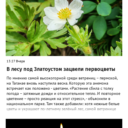
13:27 Вчера
В лесу под Златоустом зацвели первоцветы
По мнению самой высокогорной среди ветрениц – пермской,
на Таганае вновь наступила весна. Которую эта анемона
встречает как положено - цветами. «Растение сбила с толку
погода – затяжные дожди и относительное тепло. И повторное
цветение – просто реакция на этот стресс», - объяснили в
национальном парке. Там также добавили: хотя нежные белые
цветы и украшают по-летнему зелёный лес, самой ветренице
такой «рецидив» пользы не приносит, а наоборот, забирает
силы перед долгой зимовкой.