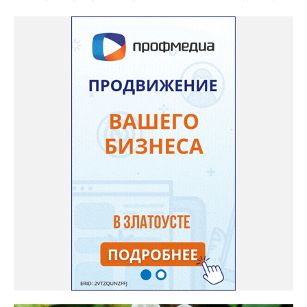
«Я вырастила лаванду нежно-сиреневого красивого цвета из
семян (на фото), - отметила «Златоуст.инфо» хозяйка частного
дома Екатерина Бойко. – Посадила вдоль забора, потому что
низины этот цветок не любит. Вот уже второй год растет и
радует меня. Соседи просят саженцы: аромат и до них
доносится. В конце лета собираю лаванду в пучки, сушу –
получаются букеты и саше одновременно. Лаванда широко
используется и в кулинарии». Семена, отметила собеседница
нашего портала, у неё были сорта «Вознесенская узколистная».
Только она хорошо зимует без укрытия. Всхожесть оказалась
на удивление хорошей: из пяти семян из каждой пачки четыре
взошли даже без стратификации. После покупки (по весне)
садовод советует сразу убрать семена в холодильник на два
месяца, а место посадки - мульчировать мелкой корой. Семена
самосевом в ней отлично прорастают. Если иногда срезать
сухие цветы и стряхивать семена вокруг куртины, лаванда
весной прорастет сама. Ещё один секрет – этот символ
Прованса не любит «вкусную» почву. Добавляйте в посадочную
яму гравий и песок – требуется хороший дренаж. В первый год
Екатерина рекомендует цветы убирать, чтобы силы куста
пошли на наращивание корневой системы. А со второго года
пусть лаванда цветёт во всю силу! Фото: Екатерина Бойко,
специально для «Златоуст.инфо». Обсуждение новости здесь
ВКОНТАКТЕ https://vk.com/newszlatoust74