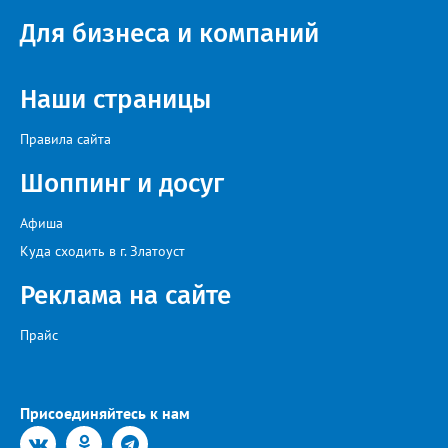
Республики Башкортостан. Приглашённой звездой стал
Для бизнеса и компаний
идейный вдохновитель, организатор фестиваля, эстрадный
певец, победитель главного патриотического конкурса страны
«Солдатский конверт», лауреат премии в области культуры и
искусства «Золотая лира», участник телевизионных проектов
Наши страницы
на Первом канале, обладатель звания «Голос страны» Алексей
Ковин.
Правила сайта
Шоппинг и досуг
Афиша
Куда сходить в г. Златоуст
Реклама на сайте
Прайс
Присоединяйтесь к нам