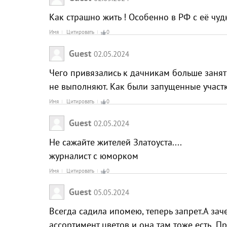
Как страшно жить ! Особенно в РФ с её чу
Имя
Цитировать
0
Guest
02.05.2024
Чего привязались к дачникам больше занят
не выполняют. Как были запущенные участки
Имя
Цитировать
0
Guest
02.05.2024
Не сажайте жителей Златоуста....
журналист с юморком
Имя
Цитировать
0
Guest
05.05.2024
Всегда садила ипомею, теперь запрет.А за
ассортимент цветов и она там тоже есть..П