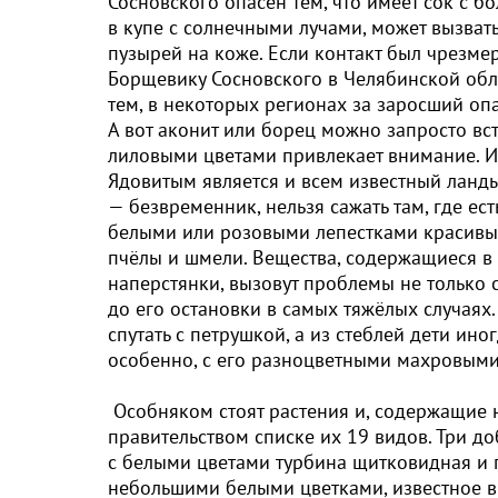
Сосновского опасен тем, что имеет сок с б
в купе с солнечными лучами, может вызват
пузырей на коже. Если контакт был чрезмер
Борщевику Сосновского в Челябинской обл
тем, в некоторых регионах за заросший о
А вот аконит или борец можно запросто встр
лиловыми цветами привлекает внимание. И
Ядовитым является и всем известный ланды
— безвременник, нельзя сажать там, где е
белыми или розовыми лепестками красивы,
пчёлы и шмели. Вещества, содержащиеся в
наперстянки, вызовут проблемы не только с
до его остановки в самых тяжёлых случаях.
спутать с петрушкой, а из стеблей дети ино
особенно, с его разноцветными махровыми
Особняком стоят растения и, содержащие 
правительством списке их 19 видов. Три д
с белыми цветами турбина щитковидная и г
небольшими белыми цветками, известное в 