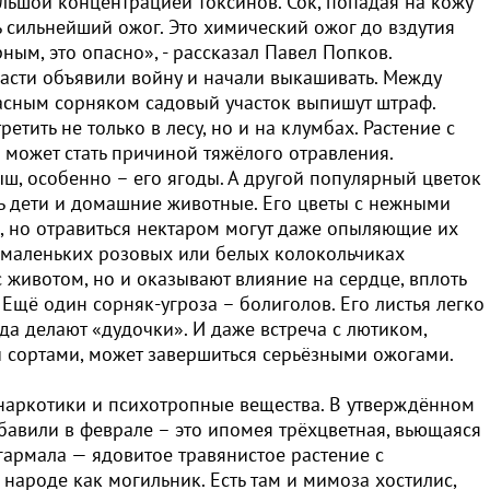
ольшой концентрацией токсинов. Сок, попадая на кожу
ь сильнейший ожог. Это химический ожог до вздутия
ным, это опасно», - рассказал Павел Попков.
асти объявили войну и начали выкашивать. Между
пасным сорняком садовый участок выпишут штраф.
етить не только в лесу, но и на клумбах. Растение с
 может стать причиной тяжёлого отравления.
ш, особенно – его ягоды. А другой популярный цветок
сть дети и домашние животные. Его цветы с нежными
 но отравиться нектаром могут даже опыляющие их
 маленьких розовых или белых колокольчиках
 животом, но и оказывают влияние на сердце, вплоть
 Ещё один сорняк-угроза – болиголов. Его листья легко
гда делают «дудочки». И даже встреча с лютиком,
 сортами, может завершиться серьёзными ожогами.
наркотики и психотропные вещества. В утверждённом
обавили в феврале – это ипомея трёхцветная, вьющаяся
армала — ядовитое травянистое растение с
народе как могильник. Есть там и мимоза хостилис,