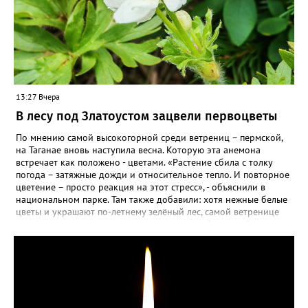
13:27 Вчера
В лесу под Златоустом зацвели первоцветы
По мнению самой высокогорной среди ветрениц – пермской,
на Таганае вновь наступила весна. Которую эта анемона
встречает как положено - цветами. «Растение сбила с толку
погода – затяжные дожди и относительное тепло. И повторное
цветение – просто реакция на этот стресс», - объяснили в
национальном парке. Там также добавили: хотя нежные белые
цветы и украшают по-летнему зелёный лес, самой ветренице
такой «рецидив» пользы не приносит, а наоборот, забирает
силы перед долгой зимовкой.