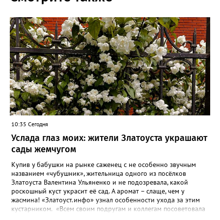
10:35 Сегодня
Услада глаз моих: жители Златоуста украшают
сады жемчугом
Купив у бабушки на рынке саженец с не особенно звучным
названием «чубушник», жительница одного из посёлков
Златоуста Валентина Ульяненко и не подозревала, какой
роскошный куст украсит её сад. А аромат – слаще, чем у
жасмина! «Златоуст.инфо» узнал особенности ухода за этим
кустарником. «Всем своим подругам и коллегам посоветовала
непременно посадить чубушник, и его становится в нашем