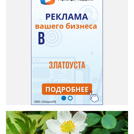
радует меня. Соседи просят саженцы: аромат и до них
доносится. В конце лета собираю лаванду в пучки, сушу –
получаются букеты и саше одновременно. Лаванда широко
используется и в кулинарии». Семена, отметила собеседница
нашего портала, у неё были сорта «Вознесенская узколистная».
Только она хорошо зимует без укрытия. Всхожесть оказалась
на удивление хорошей: из пяти семян из каждой пачки четыре
взошли даже без стратификации. После покупки (по весне)
садовод советует сразу убрать семена в холодильник на два
месяца, а место посадки - мульчировать мелкой корой. Семена
самосевом в ней отлично прорастают. Если иногда срезать
сухие цветы и стряхивать семена вокруг куртины, лаванда
весной прорастет сама. Ещё один секрет – этот символ
Прованса не любит «вкусную» почву. Добавляйте в посадочную
яму гравий и песок – требуется хороший дренаж. В первый год
Екатерина рекомендует цветы убирать, чтобы силы куста
пошли на наращивание корневой системы. А со второго года
пусть лаванда цветёт во всю силу! Фото: Екатерина Бойко,
специально для «Златоуст.инфо». Обсуждение новости здесь
ВКОНТАКТЕ https://vk.com/newszlatoust74