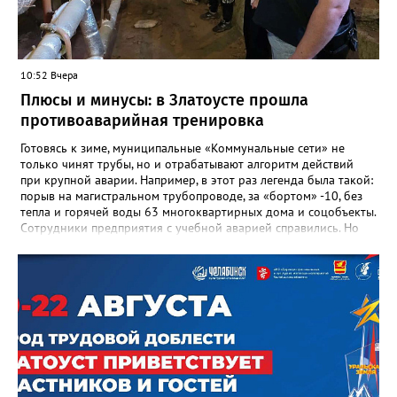
важнейших документах школы, но главное - он остался в
людях: в тех учителях, которых она поддержала, в тех
учениках, которых она вдохновила. Заслуженный учитель РФ,
«Отличник народного просвещения», обладатель медали «За
10:52 Вчера
доблестный труд», Галина Ивановна оставила не только
награды и документы, но и работающий, живой механизм
Плюсы и минусы: в Златоусте прошла
школы, который продолжает жить её принципами», - говорится
противоаварийная тренировка
в некрологе.
Готовясь к зиме, муниципальные «Коммунальные сети» не
только чинят трубы, но и отрабатывают алгоритм действий
при крупной аварии. Например, в этот раз легенда была такой:
порыв на магистральном трубопроводе, за «бортом» -10, без
тепла и горячей воды 63 многоквартирных дома и соцобъекты.
Сотрудники предприятия с учебной аварией справились. Но
участвовавшие в тренировке представители Госжилинспекции
отметили и недочёты. «Например, управляющие компании
несвоевременно приняли меры для предотвращения
“перемерзания” общей домовой тепловой сети
многоквартирного дома, отсутствовало взаимодействие с
ресурсоснабжающей организацией, ЕДДС и иными службами»,
— сообщила начальник Главного управления ГЖИ Ирина
Настенко. В следующий раз, рекомендовали в
Госжилинспекции, службы должны действовать слаженно. И
оперативно делиться информацией со всеми