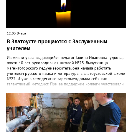
12:03 Вчера
В Златоусте прощаются с Заслуженным
учителем
Из жизни ушла выдающийся педагог Галина Ивановна Гудкова,
почти 40 лет руководившая школой №23. Выпускница
магнитогорского педуниверситета, она начала работать
учителем русского языка и литературы в златоустовской школе
№22. И уже в семидесятые зарекомендовала себя как
талантливый методист. При её поддержке коллеги участвовали
в профессиональных конкурсах и добивались успехов.
«Благодаря её мудрому руководству в школе сформировался
сильный педагогический коллектив, объединённый общими
ценностями и любовью к своему делу. Для многих Галина
Ивановна навсегда останется не только талантливым
руководителем, но и настоящим Учителем с большой буквы», -
говорится в сообществе школы №23 во ВКонтакте. Свои
соболезнования семье Галины Ивановны выразил глава
Златоуста Олег Решетников. «Её вклад зафиксирован в