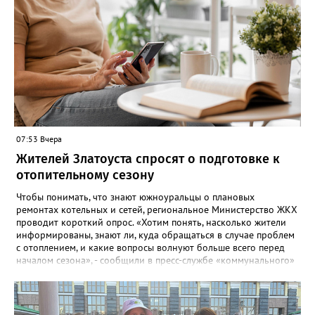
любую погоду! Если не на открытом воздухе, то в большом
зале на 5-ом этаже». Праздники для детей и взрослых в этом
году будут объединены общим названием «Златоустовский
народ, вставай в единый хоровод!».
07:53 Вчера
Жителей Златоуста спросят о подготовке к
отопительному сезону
Чтобы понимать, что знают южноуральцы о плановых
ремонтах котельных и сетей, региональное Министерство ЖКХ
проводит короткий опрос. «Хотим понять, насколько жители
информированы, знают ли, куда обращаться в случае проблем
с отоплением, и какие вопросы волнуют больше всего перед
началом сезона», - сообщили в пресс-службе «коммунального»
ведомства. В анкете, с которой ознакомился «Златоуст.инфо»,
6 вопросов. Южноуральцам, например, предлагают поделиться
опасениями, мучающими их накануне зимы. Среди вариантов:
своевременное начало отопительного сезона, температура в