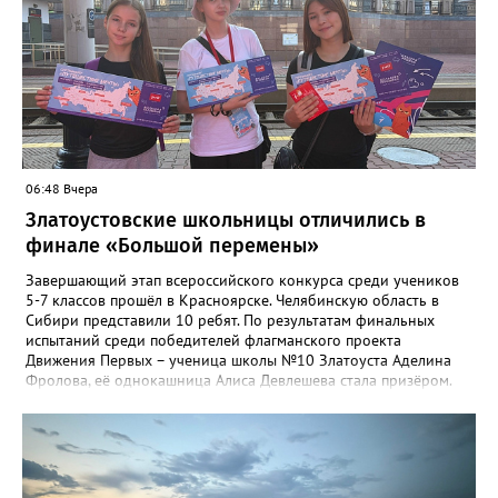
квартире, возможные аварии и перебои, размер платы за
отопление. А также поставить оценку работе управляющей
компании – в диапазоне от «Безусловно хорошо» до
«Безусловно плохо». «Опрос займет всего пару минут, но ваши
ответы помогут обратить внимание на темы, которые
действительно важны для людей», - утверждают в
министерстве.
06:48 Вчера
Златоустовские школьницы отличились в
финале «Большой перемены»
Завершающий этап всероссийского конкурса среди учеников
5-7 классов прошёл в Красноярске. Челябинскую область в
Сибири представили 10 ребят. По результатам финальных
испытаний среди победителей флагманского проекта
Движения Первых – ученица школы №10 Златоуста Аделина
Фролова, её однокашница Алиса Девлешева стала призёром.
«Церемония закрытия финала прошла в Сибирском
федеральном университете с участием Президента Российской
Федерации Владимира Путина, который поздравил участников
с успешным завершением конкурса и отметил значимость
проекта для развития талантливой молодёжи», - сообщили в