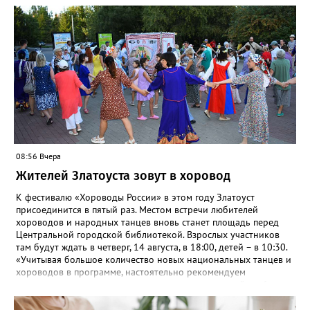
08:56 Вчера
Жителей Златоуста зовут в хоровод
К фестивалю «Хороводы России» в этом году Златоуст
присоединится в пятый раз. Местом встречи любителей
хороводов и народных танцев вновь станет площадь перед
Центральной городской библиотекой. Взрослых участников
там будут ждать в четверг, 14 августа, в 18:00, детей – в 10:30.
«Учитывая большое количество новых национальных танцев и
хороводов в программе, настоятельно рекомендуем
познакомиться с ними на репетициях, которые пройдут 6
(четверг) и 11 (вторник) августа в 18:00 на той же площади, -
сообщают организаторы. И добавляют: - Репетиции состоятся в