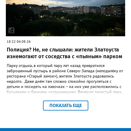
Движении Первых Златоуста. Победителей Всероссийского
конкурса «Большая перемена» ждёт многодневное
«Путешествие мечты» на специальном поезде РЖД по
маршруту Москва-Владивосток с остановками на Байкале и
космодроме Байконур, а также в крупных городах по дороге.
18:22 04.08.26
Полиция? Не, не слышали: жители Златоуста
изнемогают от соседства с «пьяным» парком
Парку отдыха, в который пару лет назад превратился
заброшенный пустырь в районе Северо-Запада (неподалёку от
ресторана «Старый замок»), жители Златоуста радовались
недолго. Даже днём там сложно спокойно прогуляться с
детьми и посидеть на лавочках – на них уже расположились с
бутылками и банками «отдыхающие». Вечером тенистый парк,
мило освещённый уютными фонарями, и вовсе становится
пристанищем многочисленных «пьяных» компаний, и жители
ПОКАЗАТЬ ЕЩЕ
соседних многоэтажек до утра не могут сомкнуть глаз.
«Златоуст.инфо» выслушал их претензии. «Благоустройство –
это замечательно, пусть в нашем городе будут новые парки, но
почему их не патрулирует полиция? - недоумевает жительница
дома № 7 во 2 квартале Северо-Запада Светлана К. – Это не