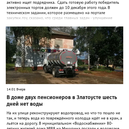
активно ищет подрядчика. Сдать готовую работу победитель
электронных торгов должен до 10 декабря этого года. В
техническом задании, которое размещено на портале
закупки.гоу, сказано, что среди главных задач - улучшение
качества жизни и охраны здоровья златоустовцев и
повышение энергоэффективности систем. Кроме электронных
схем, исполнителю нужно разработать предложения по
строительству и реконструкции водоснабжения и канализации,
оценив размер вложений, а также представить перечень
бесхозных объектов и возможные сценарии развития этой
сферы городского хозяйства. В июне 2025 года
«Златоуст.инфо» сообщал о подобных торгах. Тогда цена
вопроса была почти в три раза выше - 9 миллионов 13 тысяч
486 рублей, а в списке работ была разработка электронной
системы ливнёвок.
14:01 Вчера
В доме двух пенсионеров в Златоусте шесть
дней нет воды
На их улице реконструируют водопровод, но что-то пошло не
так, и теперь вода из повреждённого колодца идёт не в кран, а
льётся на дорогу. В муниципальном «Водоснабжении» 80-
летних жителей дома №88 на Мичурина послали к водовозке.