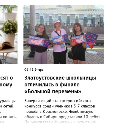
ичурина
 в
о
ствие
е
ра
й
овское
7,
нию
е будут.
без
06:48 Вчера
нщина
сят о
Златоустовские школьницы
ь
ьному
отличились в финале
ником
«Большой перемены»
ет:
дёт
оуральцы
Завершающий этап всероссийского
и
 сетей,
конкурса среди учеников 5-7 классов
условиях
Х
прошёл в Красноярске. Челябинскую
, в
м понять,
область в Сибири представили 10 ребят.
ются или
ны,
По результатам финальных испытаний
вующие
чае
среди победителей флагманского
ет Olga
вопросы
проекта Движения Первых – ученица