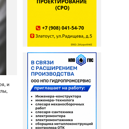
я, и
лы,