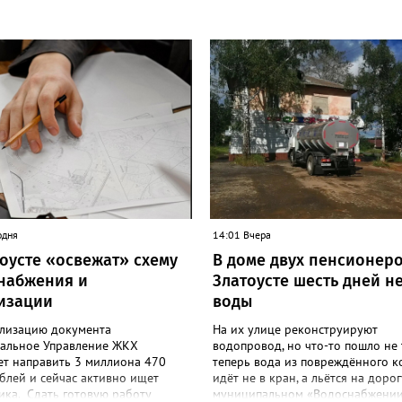
одня
14:01 Вчера
тоусте «освежат» схему
В доме двух пенсионеро
набжения и
Златоусте шесть дней н
изации
воды
ализацию документа
На их улице реконструируют
альное Управление ЖКХ
водопровод, но что-то пошло не 
ет направить 3 миллиона 470
теперь вода из повреждённого к
блей и сейчас активно ищет
идёт не в кран, а льётся на дорог
ика. Сдать готовую работу
муниципальном «Водоснабжении