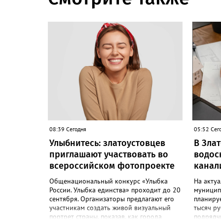
08:39 Сегодня
05:52 Сег
Улыбнитесь: златоустовцев
В Зла
приглашают участвовать во
водос
всероссийском фотопроекте
канал
Общенациональный конкурс «Улыбка
На акту
России. Улыбка единства» проходит до 20
муницип
сентября. Организаторы предлагают его
планиру
участникам создать живой визуальный
тысяч ру
портрет страны, показав, как города
подрядч