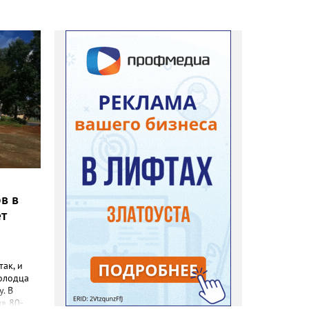
в в
ет
так, и
олодца
у. В
» 80-