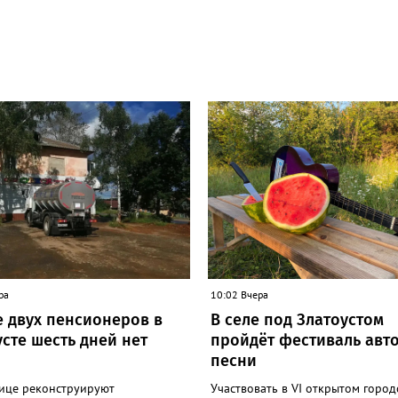
ра
10:02 Вчера
е двух пенсионеров в
В селе под Златоустом
сте шесть дней нет
пройдёт фестиваль авт
песни
лице реконструируют
Участвовать в VI открытом горо