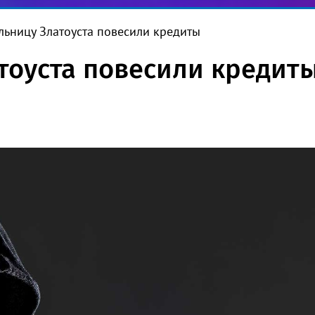
льницу Златоуста повесили кредиты
тоуста повесили кредит