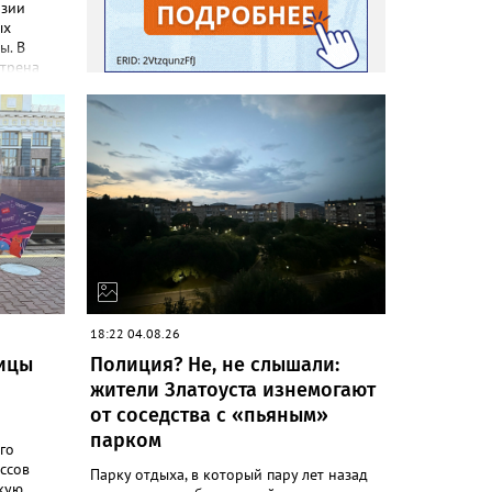
эзии
ых
ы. В
трена
18 лет.
ным
 и вход
гический
рожан
алаточном
ься туда
, 13:21 и
, от
а будут
Время
18:22 04.08.26
,
ицы
Полиция? Не, не слышали:
2:00.
жители Златоуста изнемогают
от соседства с «пьяным»
парком
го
ссов
Парку отдыха, в который пару лет назад
кую