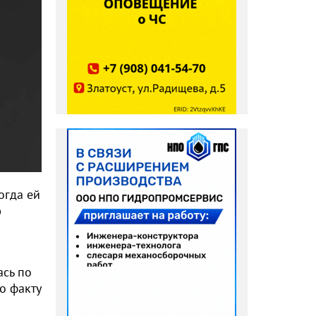
огда ей
ю
ась по
о факту