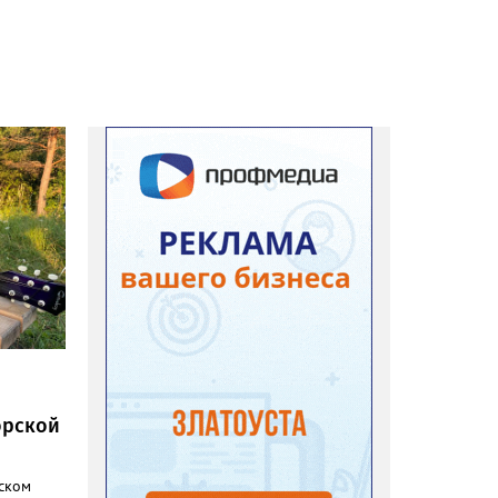
орской
дском