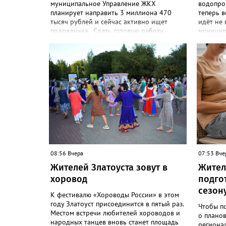
муниципальное Управление ЖКХ
водопров
планирует направить 3 миллиона 470
теперь 
тысяч рублей и сейчас активно ищет
идёт не 
подрядчика. Сдать готовую работу
муницип
победитель электронных торгов должен
летних 
до 10 декабря этого года. В техническом
послали 
задании, которое размещено на портале
сообщест
закупки.гоу, сказано, что среди главных
ВКонтакт
задач - улучшение качества жизни и
горожан
охраны здоровья златоустовцев и
аварийна
повышение энергоэффективности
приехала
систем. Кроме электронных схем,
Шепелев
исполнителю нужно разработать
организ
предложения по строительству и
Водоснаб
реконструкции водоснабжения и
никакие
канализации, оценив размер вложений, а
подачи в
также представить перечень бесхозных
Вот уже
08:56 Вчера
07:53 Вче
объектов и возможные сценарии
воды!»,
Жителей Златоуста зовут в
Жител
развития этой сферы городского
(стиль, 
хозяйства. В июне 2025 года
авторск
хоровод
подго
«Златоуст.инфо» сообщал о подобных
коммент
сезон
торгах. Тогда цена вопроса была почти в
Olga Vya
К фестивалю «Хороводы России» в этом
три раза выше - 9 миллионов 13 тысяч
сейчас 
году Златоуст присоединится в пятый раз.
Чтобы п
486 рублей, а в списке работ была
реконстр
Местом встречи любителей хороводов и
о планов
разработка электронной системы
работат
народных танцев вновь станет площадь
региона