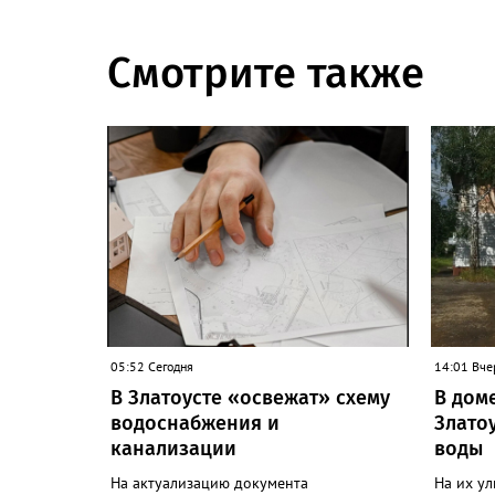
Смотрите также
05:52 Сегодня
14:01 Вче
В Златоусте «освежат» схему
В дом
водоснабжения и
Златоу
канализации
воды
На актуализацию документа
На их у