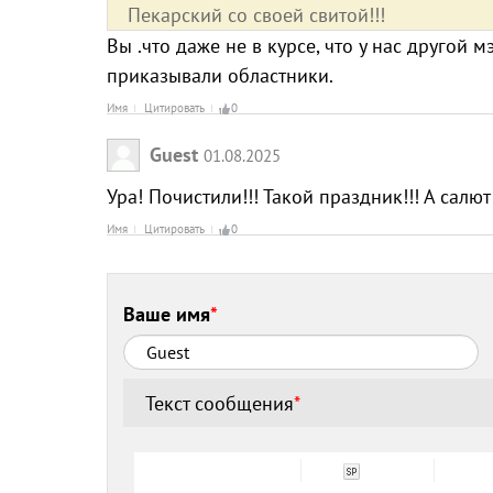
Пекарский со своей свитой!!!
Вы .что даже не в курсе, что у нас другой м
приказывали областники.
Имя
Цитировать
0
Guest
01.08.2025
Ура! Почистили!!! Такой праздник!!! А салют
Имя
Цитировать
0
Ваше имя
*
Текст сообщения
*