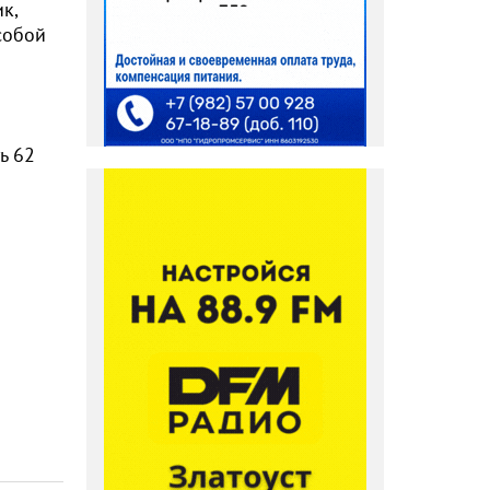
к,
собой
–
ь 62