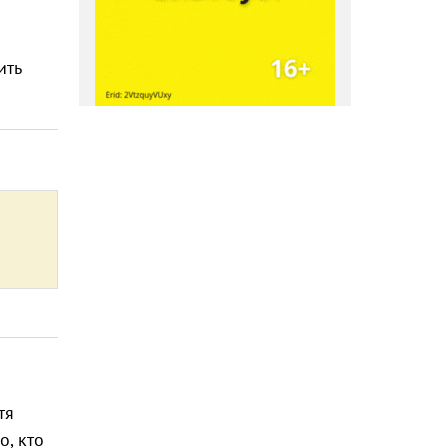
ить
тя
о, кто