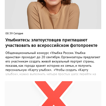
08:39 Сегодня
Улыбнитесь: златоустовцев приглашают
участвовать во всероссийском фотопроекте
Общенациональный конкурс «Улыбка России. Улыбка
единства» проходит до 20 сентября. Организаторы предлагают
его участникам создать живой визуальный портрет страны,
показав, как города хранят историю их семьи, и получить
персональную «Карту улыбок». «Чтобы создать «Карту
улыбок», нужно выполнить четыре простых шага: перейти на
сайт улыбкароссии.рф и нажать кнопку «Собрать карту
улыбок»; загрузить фотографию с улыбкой – подойдёт портрет
одного человека, пары, семьи или нескольких поколений в
одном кадре; отметить один или несколько городов,
связанных с историей семьи или важными воспоминаниями;
добавить подписи к городам, кратко объяснив связь с каждым
из них, указать контакты и подтвердить согласие с правилами