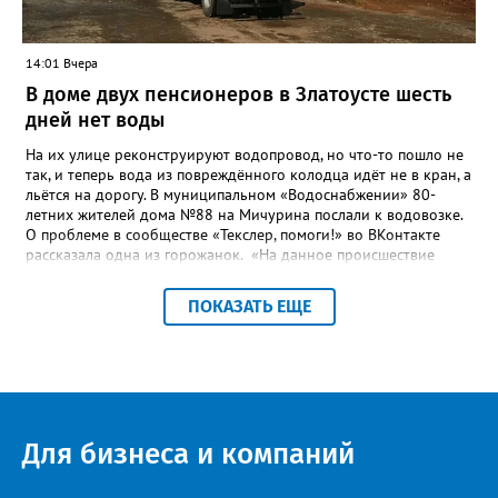
системы ливнёвок.
14:01 Вчера
В доме двух пенсионеров в Златоусте шесть
дней нет воды
На их улице реконструируют водопровод, но что-то пошло не
так, и теперь вода из повреждённого колодца идёт не в кран, а
льётся на дорогу. В муниципальном «Водоснабжении» 80-
летних жителей дома №88 на Мичурина послали к водовозке.
О проблеме в сообществе «Текслер, помоги!» во ВКонтакте
рассказала одна из горожанок. «На данное происшествие
аварийная бригада до сих пор не приехала, и по словам
гл.инженера Шепелева А.Н. из обслуживающей организации
ПОКАЗАТЬ ЕЩЕ
МУП ЗГО "Златоустовское Водоснабжение" ул. Островского, 7,
никакие работы по восстановлению подачи воды в дом
проводиться не будут. Вот уже шесть дней пенсионеры без
воды!», - пишет возмущённая женщина (стиль, орфография и
пунктуация авторские). Под обращением есть комментарий
пользователя под ником Olga Vyacheslavovna. Она сообщает:
сейчас МУП «Водоснабжение» ведёт реконструкцию сетей в
Для бизнеса и компаний
посёлке и работать приходится в сложных условиях горной
местности. «К сожалению, в процессе бурения иногда
выявляются или случайно повреждаются существующие вводы