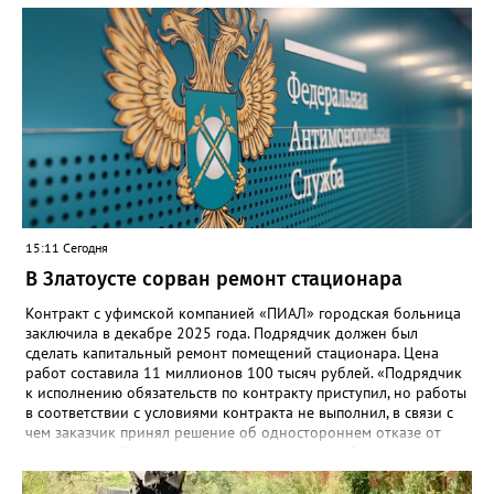
региональном министерстве образования. - Платформа ТОР
“Моя школа” объединит все школьные сервисы в единую
безопасную государственную экосистему. Предполагается, что
переход пройдёт максимально комфортно для пользователей».
Привычные функции - оценки, расписание, домашние задания,
связь с учителями, знакомые пользователям экосистемы
«Госуслуги Моя школа», не просто сохранятся, они будут
собраны в одном месте, подчеркнули в ведомстве. Причём в
этом случае переход на ТОР станет вообще незаметным.
15:11 Сегодня
В Златоусте сорван ремонт стационара
Контракт с уфимской компанией «ПИАЛ» городская больница
заключила в декабре 2025 года. Подрядчик должен был
сделать капитальный ремонт помещений стационара. Цена
работ составила 11 миллионов 100 тысяч рублей. «Подрядчик
к исполнению обязательств по контракту приступил, но работы
в соответствии с условиями контракта не выполнил, в связи с
чем заказчик принял решение об одностороннем отказе от
исполнения обязательств по контракту», – сообщили в
Челябинском УФАС. Антимонопольная служба приняла
решение включить ООО «ПИАЛ» в реестр недобросовестных