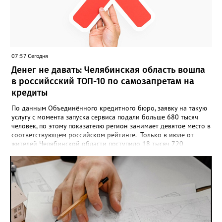
проекта», - говорится в инструкции на сайте проекта. ‍Заявка
может быть семейной, а после модерации стать частью
визуального архива проекта. 20 участников обещают
пригласить на итоговую фотосессию в Москве. Персональную
«Карту улыбок», которую можно скачать, сохранить и
опубликовать в социальных сетях, отмечают в оргкомитете,
07:57 Сегодня
получат все, кто улыбнулся.
Денег не давать: Челябинская область вошла
в российсский ТОП-10 по самозапретам на
кредиты
По данным Объединённого кредитного бюро, заявку на такую
услугу с момента запуска сервиса подали больше 680 тысяч
человек, по этому показателю регион занимает девятое место в
соответствующем российском рейтинге. Только в июле от
жителей Челябинской области поступило 18 тысяч 720
заявлений на установку ограничений и около 6700 — на их
снятие. В целом не давать им взаймы сегодня просят 543 с
лишним тысячи человек. Почти 89 тысяч за это время решили
запрет отозвать. При этом, утверждают аналитики бюро,
примерно каждый пятый из тех, кто установил самозапрет,
никогда кредиты не брал, столько же погасили долги недавно,
а больше половины имеют долговые обязательства сейчас.