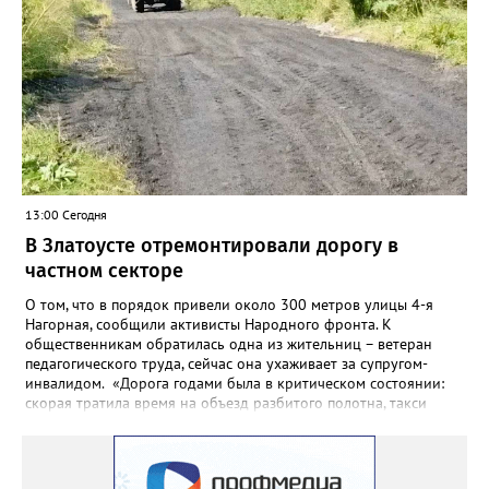
поставщиков. В чёрном списке уфимский подрядчик будет два
года.
13:00 Сегодня
В Златоусте отремонтировали дорогу в
частном секторе
О том, что в порядок привели около 300 метров улицы 4-я
Нагорная, сообщили активисты Народного фронта. К
общественникам обратилась одна из жительниц – ветеран
педагогического труда, сейчас она ухаживает за супругом-
инвалидом. «Дорога годами была в критическом состоянии:
скорая тратила время на объезд разбитого полотна, такси
порой отказывались пробираться к домам, щадя подвеску, а
однажды реанимация не смогла добраться до больного.
Жители писали в администрацию города и другие инстанции,
пытались ремонтировать дорогу своими силами – всё тщетно»,