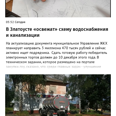
05:52 Сегодня
В Златоусте «освежат» схему водоснабжения
и канализации
На актуализацию документа муниципальное Управление ЖКХ
планирует направить 3 миллиона 470 тысяч рублей и сейчас
активно ищет подрядчика. Сдать готовую работу победитель
электронных торгов должен до 10 декабря этого года. В
техническом задании, которое размещено на портале
закупки.гоу, сказано, что среди главных задач - улучшение
качества жизни и охраны здоровья златоустовцев и
повышение энергоэффективности систем. Кроме электронных
схем, исполнителю нужно разработать предложения по
строительству и реконструкции водоснабжения и канализации,
оценив размер вложений, а также представить перечень
бесхозных объектов и возможные сценарии развития этой
сферы городского хозяйства. В июне 2025 года
«Златоуст.инфо» сообщал о подобных торгах. Тогда цена
вопроса была почти в три раза выше - 9 миллионов 13 тысяч
486 рублей, а в списке работ была разработка электронной