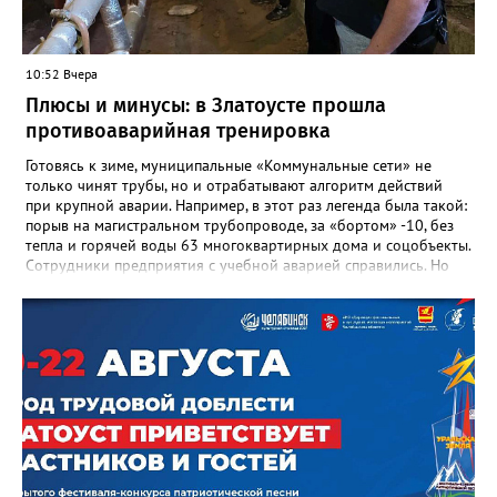
людях: в тех учителях, которых она поддержала, в тех
учениках, которых она вдохновила. Заслуженный учитель РФ,
«Отличник народного просвещения», обладатель медали «За
10:52 Вчера
доблестный труд», Галина Ивановна оставила не только
награды и документы, но и работающий, живой механизм
Плюсы и минусы: в Златоусте прошла
школы, который продолжает жить её принципами», - говорится
противоаварийная тренировка
в некрологе.
Готовясь к зиме, муниципальные «Коммунальные сети» не
только чинят трубы, но и отрабатывают алгоритм действий
при крупной аварии. Например, в этот раз легенда была такой:
порыв на магистральном трубопроводе, за «бортом» -10, без
тепла и горячей воды 63 многоквартирных дома и соцобъекты.
Сотрудники предприятия с учебной аварией справились. Но
участвовавшие в тренировке представители Госжилинспекции
отметили и недочёты. «Например, управляющие компании
несвоевременно приняли меры для предотвращения
“перемерзания” общей домовой тепловой сети
многоквартирного дома, отсутствовало взаимодействие с
ресурсоснабжающей организацией, ЕДДС и иными службами»,
— сообщила начальник Главного управления ГЖИ Ирина
Настенко. В следующий раз, рекомендовали в
Госжилинспекции, службы должны действовать слаженно. И
оперативно делиться информацией со всеми
заинтересованными – от поставщика тепла до конечных