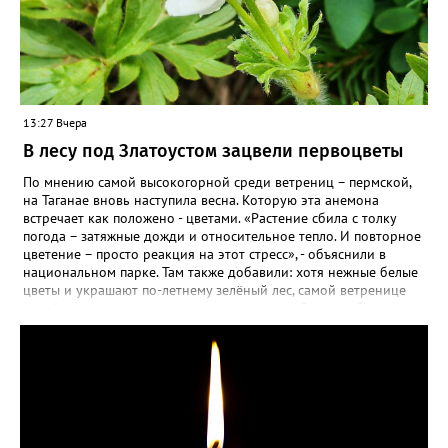
13:27 Вчера
В лесу под Златоустом зацвели первоцветы
По мнению самой высокогорной среди ветрениц – пермской,
на Таганае вновь наступила весна. Которую эта анемона
встречает как положено - цветами. «Растение сбила с толку
погода – затяжные дожди и относительное тепло. И повторное
цветение – просто реакция на этот стресс», - объяснили в
национальном парке. Там также добавили: хотя нежные белые
цветы и украшают по-летнему зелёный лес, самой ветренице
такой «рецидив» пользы не приносит, а наоборот, забирает
силы перед долгой зимовкой.