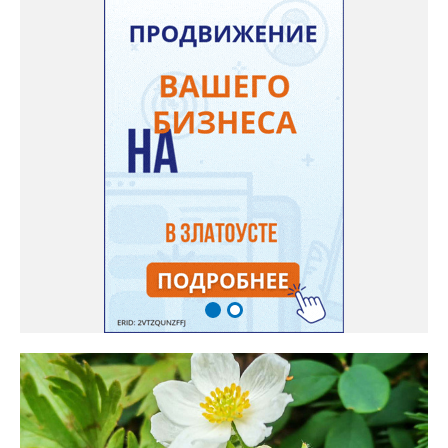
доносится. В конце лета собираю лаванду в пучки, сушу –
получаются букеты и саше одновременно. Лаванда широко
используется и в кулинарии». Семена, отметила собеседница
нашего портала, у неё были сорта «Вознесенская узколистная».
Только она хорошо зимует без укрытия. Всхожесть оказалась
на удивление хорошей: из пяти семян из каждой пачки четыре
взошли даже без стратификации. После покупки (по весне)
садовод советует сразу убрать семена в холодильник на два
месяца, а место посадки - мульчировать мелкой корой. Семена
самосевом в ней отлично прорастают. Если иногда срезать
сухие цветы и стряхивать семена вокруг куртины, лаванда
весной прорастет сама. Ещё один секрет – этот символ
Прованса не любит «вкусную» почву. Добавляйте в посадочную
яму гравий и песок – требуется хороший дренаж. В первый год
Екатерина рекомендует цветы убирать, чтобы силы куста
пошли на наращивание корневой системы. А со второго года
пусть лаванда цветёт во всю силу! Фото: Екатерина Бойко,
специально для «Златоуст.инфо». Обсуждение новости здесь
ВКОНТАКТЕ https://vk.com/newszlatoust74