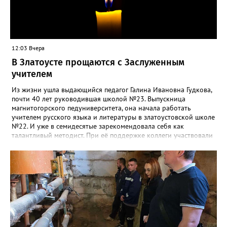
12:03 Вчера
В Златоусте прощаются с Заслуженным
учителем
Из жизни ушла выдающийся педагог Галина Ивановна Гудкова,
почти 40 лет руководившая школой №23. Выпускница
магнитогорского педуниверситета, она начала работать
учителем русского языка и литературы в златоустовской школе
№22. И уже в семидесятые зарекомендовала себя как
талантливый методист. При её поддержке коллеги участвовали
в профессиональных конкурсах и добивались успехов.
«Благодаря её мудрому руководству в школе сформировался
сильный педагогический коллектив, объединённый общими
ценностями и любовью к своему делу. Для многих Галина
Ивановна навсегда останется не только талантливым
руководителем, но и настоящим Учителем с большой буквы», -
говорится в сообществе школы №23 во ВКонтакте. Свои
соболезнования семье Галины Ивановны выразил глава
Златоуста Олег Решетников. «Её вклад зафиксирован в
важнейших документах школы, но главное - он остался в