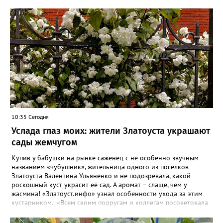
10:35 Сегодня
Услада глаз моих: жители Златоуста украшают
сады жемчугом
Купив у бабушки на рынке саженец с не особенно звучным
названием «чубушник», жительница одного из посёлков
Златоуста Валентина Ульяненко и не подозревала, какой
роскошный куст украсит её сад. А аромат – слаще, чем у
жасмина! «Златоуст.инфо» узнал особенности ухода за этим
кустарником. «Всем своим подругам и коллегам посоветовала
непременно посадить чубушник, и его становится в нашем
городе всё больше, - рассказала нашему порталу Валентина. – У