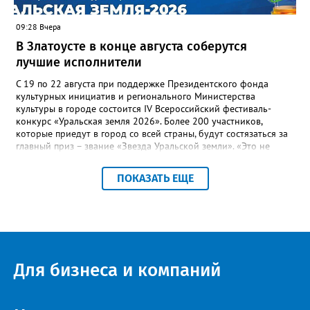
потребителей.
09:28 Вчера
В Златоусте в конце августа соберутся
лучшие исполнители
С 19 по 22 августа при поддержке Президентского фонда
культурных инициатив и регионального Министерства
культуры в городе состоится IV Всероссийский фестиваль-
конкурс «Уральская земля 2026». Более 200 участников,
которые приедут в город со всей страны, будут состязаться за
главный приз – звание «Звезда Уральской земли». «Это не
просто конкурс, а четыре дня живого творчества:
прослушивания участников, мастер-классы от ведущих
ПОКАЗАТЬ ЕЩЕ
наставников, выступления победителей прошлых лет и
приглашённых артистов», - сообщает оргкомитет. Вход на все
фестивальные мероприятия будет свободным. В 2025 году в
фестивале участвовали 26 финалистов из городов
Челябинской, Свердловской, Курганской, Оренбургской
областей, Ханты-Мансийского автономного округа и
Республики Башкортостан. Приглашённой звездой стал
Для бизнеса и компаний
идейный вдохновитель, организатор фестиваля, эстрадный
певец, победитель главного патриотического конкурса страны
«Солдатский конверт», лауреат премии в области культуры и
искусства «Золотая лира», участник телевизионных проектов