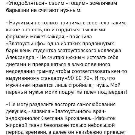
«Уподобляться» своим «тощим» землячкам
барышни не считают нужным.
- Научиться не только принимать свое тело таким,
какое оно есть, но и гордиться пышными
формами может каждая, - пояснила
«Златоуст.инфо» одна из таких продвинутых
барышень, студентка златоустовского колледжа
Александра. - Не считаю нужным истязать себя
диетами и превращаться в злую от вечного
недоедания грымзу, чтобы соответствовать кем-то
выдуманному стандарту «90-60-90». И то, что
мужчинам нравятся лишь стройные, - чушь. Мой
парень и мужья моих подруг «в теле» подтвердят!
- Не могу разделить восторга самолюбования
девушек, - заявила «Златоуст.инфо» врач-
эндокринолог Светлана Крохалева. - Избыток
жировой ткани безопасен только небольшой
период времени, а далее он неизбежно приведет