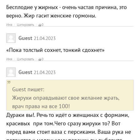
Бесплодие у жирных - очень частая причина, это
верно. Жир гасит женские гормоны.
Имя
Цитировать
0
Guest
21.04.2023
«Пока толстый сохнет, тонкий сдохнет»
Имя
Цитировать
0
Guest
21.04.2023
Guest пишет:
Жирухи оправдывают свое желание жрать,
врач права на все 100!
Дураки вы!. Речь то идёт о женщинах с формами,
красивых при том.Чего сразу жирухи то? Вот
перед вами стоит ваза с персиками. Ваша рука не