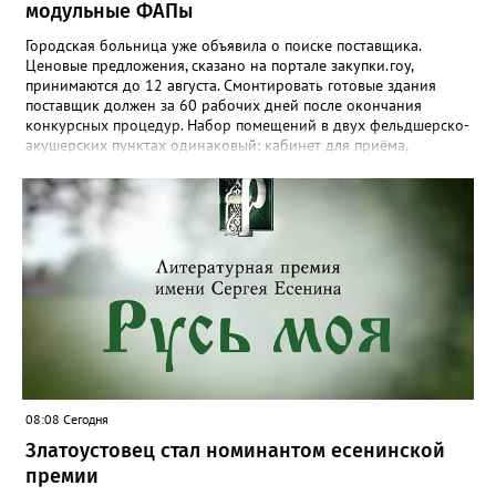
модульные ФАПы
Городская больница уже объявила о поиске поставщика.
Ценовые предложения, сказано на портале закупки.гоу,
принимаются до 12 августа. Смонтировать готовые здания
поставщик должен за 60 рабочих дней после окончания
конкурсных процедур. Набор помещений в двух фельдшерско-
акушерских пунктах одинаковый: кабинет для приёма,
процедурная, комната ожидания для посетителей, санузел, а
также комната для хранения лекарственных препаратов и
другие вспомогательные. В Веселовке новый ФАП
расположится на участке №58 по улице Ленина, в Кувашах –
на Советской, 79.
08:08 Сегодня
Златоустовец стал номинантом есенинской
премии