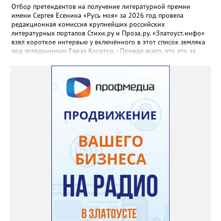
Отбор претендентов на получение литературной премии
имени Сергея Есенина «Русь моя» за 2026 год провела
редакционная комиссия крупнейших российских
литературных порталов Стихи.ру и Проза.ру. «Златоуст.инфо»
взял короткое интервью у включённого в этот список земляка
под псевдонимом Евраз Косотур. - Прежде всего, что это за
премия и как вы о ней узнали? - Премия имени Сергея Есенина
«Русь моя» ежегодная, её вручают в канун дня рождения
великого русского поэта. Я о ней узнал на сайте стихи.ру,
подал заявку, особо ни на что не рассчитывая. А потом мне
позвонили, сказали, что я подхожу. - Как давно пишете и о чём?
- Пишу давно, но обычно кидал в стол или отправлял
знакомым, друзьям. С 2024 года публикую на Author.Today, с
марта этого года - на стихи.ру. Кстати, я про этот сайт узнал от
своего подписчика в Телеграм. Он долго восторгался стихами, а
потом был удивлён, что не нашел меня на стихи.ру. Ну я и
повёлся. Темы? Да самые разные. - Где черпаете вдохновение? -
В магазине вдохновений. Когда акции. Если надо, хоть про что
написать могу. А чтоб прям выпирало — не знаю. Само
получается. - Вы стали номинантом – что дальше? - Да, стал
номинантом и получил печатный сборник, где есть мои стихи.
Дальше – ещё один отбор и финал. Хотя и не особо
рассчитываю, что стану лауреатом. Ещё я отобран в
номинациях «Поэт года» и «Дебют года». Но это, скорее всего,
остановится на втором уровне. На финал я даже не надеюсь.