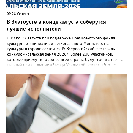
потребителей.
09:28 Сегодня
В Златоусте в конце августа соберутся
лучшие исполнители
С 19 по 22 августа при поддержке Президентского фонда
культурных инициатив и регионального Министерства
культуры в городе состоится IV Всероссийский фестиваль-
конкурс «Уральская земля 2026». Более 200 участников,
которые приедут в город со всей страны, будут состязаться за
главный приз – звание «Звезда Уральской земли». «Это не
просто конкурс, а четыре дня живого творчества:
прослушивания участников, мастер-классы от ведущих
наставников, выступления победителей прошлых лет и
приглашённых артистов», - сообщает оргкомитет. Вход на все
фестивальные мероприятия будет свободным. В 2025 году в
фестивале участвовали 26 финалистов из городов
Челябинской, Свердловской, Курганской, Оренбургской
областей, Ханты-Мансийского автономного округа и
Республики Башкортостан. Приглашённой звездой стал
идейный вдохновитель, организатор фестиваля, эстрадный
певец, победитель главного патриотического конкурса страны
«Солдатский конверт», лауреат премии в области культуры и