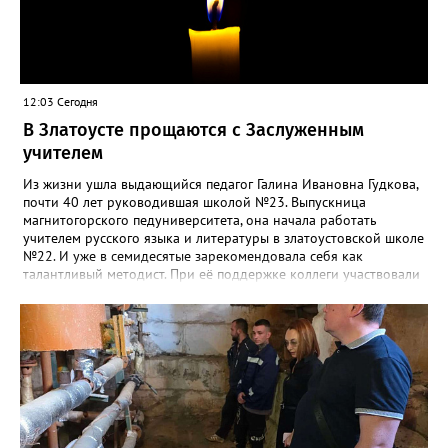
12:03 Сегодня
В Златоусте прощаются с Заслуженным
учителем
Из жизни ушла выдающийся педагог Галина Ивановна Гудкова,
почти 40 лет руководившая школой №23. Выпускница
магнитогорского педуниверситета, она начала работать
учителем русского языка и литературы в златоустовской школе
№22. И уже в семидесятые зарекомендовала себя как
талантливый методист. При её поддержке коллеги участвовали
в профессиональных конкурсах и добивались успехов.
«Благодаря её мудрому руководству в школе сформировался
сильный педагогический коллектив, объединённый общими
ценностями и любовью к своему делу. Для многих Галина
Ивановна навсегда останется не только талантливым
руководителем, но и настоящим Учителем с большой буквы», -
говорится в сообществе школы №23 во ВКонтакте. Свои
соболезнования семье Галины Ивановны выразил глава
Златоуста Олег Решетников. «Её вклад зафиксирован в