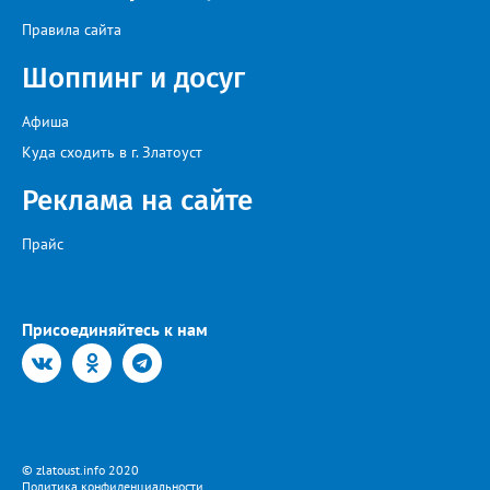
июля после очередного заседания губернатор Алексей Текслер
Правила сайта
поручил увеличить количество бензовозов, вывести на самые
загруженные АЗС полицейские патрули, контролировать запасы
Шоппинг и досуг
бензина и объёмы его продаж, а также обеспечить
бесперебойное снабжение горючим пожарных, скорых и
общественного транспорта.
Афиша
Куда сходить в г. Златоуст
Реклама на сайте
Прайс
Присоединяйтесь к нам
© zlatoust.info 2020
Политика конфиденциальности