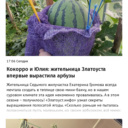
17:06 Сегодня
Кокорро и Юлия: жительница Златоуста
впервые вырастила арбузы
Жительница Седьмого жилучастка Екатерина Громова всегда
мечтала создать в теплице свою мини-бахчу, но в нашем
суровом климате эта идея неизменно проваливалась. А в этом
сезоне – получилось! «Златоуст.инфо» узнал секреты
выращивания полосатой ягоды. «Сколько раньше не пыталась
полакомиться пусть маленьким, но своим арбузиком, всё мимо:
вырастали до размера бобов и отваливались, - поделилась со
«Златоуст.инфо» садовод. – В этом году посадила сорт так
называемых северных арбузов – «Юлия», а также «Коккоро»