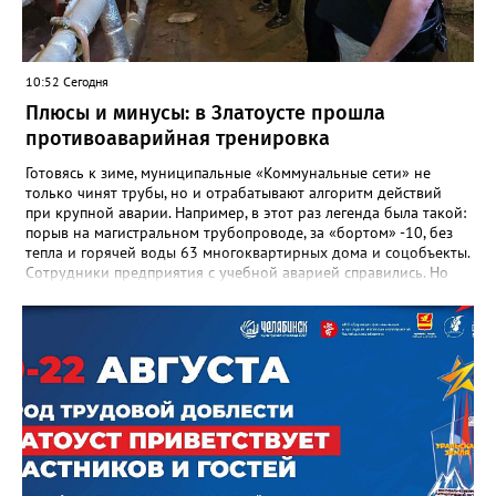
важнейших документах школы, но главное - он остался в
людях: в тех учителях, которых она поддержала, в тех
учениках, которых она вдохновила. Заслуженный учитель РФ,
«Отличник народного просвещения», обладатель медали «За
10:52 Сегодня
доблестный труд», Галина Ивановна оставила не только
награды и документы, но и работающий, живой механизм
Плюсы и минусы: в Златоусте прошла
школы, который продолжает жить её принципами», - говорится
противоаварийная тренировка
в некрологе.
Готовясь к зиме, муниципальные «Коммунальные сети» не
только чинят трубы, но и отрабатывают алгоритм действий
при крупной аварии. Например, в этот раз легенда была такой:
порыв на магистральном трубопроводе, за «бортом» -10, без
тепла и горячей воды 63 многоквартирных дома и соцобъекты.
Сотрудники предприятия с учебной аварией справились. Но
участвовавшие в тренировке представители Госжилинспекции
отметили и недочёты. «Например, управляющие компании
несвоевременно приняли меры для предотвращения
“перемерзания” общей домовой тепловой сети
многоквартирного дома, отсутствовало взаимодействие с
ресурсоснабжающей организацией, ЕДДС и иными службами»,
— сообщила начальник Главного управления ГЖИ Ирина
Настенко. В следующий раз, рекомендовали в
Госжилинспекции, службы должны действовать слаженно. И
оперативно делиться информацией со всеми
заинтересованными – от поставщика тепла до конечных