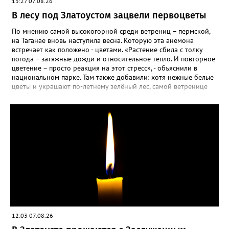
13:27 07.08.26
месяца, а место посадки - мульчировать мелкой корой. Семена
самосевом в ней отлично прорастают. Если иногда срезать
В лесу под Златоустом зацвели первоцветы
сухие цветы и стряхивать семена вокруг куртины, лаванда
весной прорастет сама. Ещё один секрет – этот символ
По мнению самой высокогорной среди ветрениц – пермской,
Прованса не любит «вкусную» почву. Добавляйте в посадочную
на Таганае вновь наступила весна. Которую эта анемона
яму гравий и песок – требуется хороший дренаж. В первый год
встречает как положено - цветами. «Растение сбила с толку
Екатерина рекомендует цветы убирать, чтобы силы куста
погода – затяжные дожди и относительное тепло. И повторное
пошли на наращивание корневой системы. А со второго года
цветение – просто реакция на этот стресс», - объяснили в
пусть лаванда цветёт во всю силу! Фото: Екатерина Бойко,
национальном парке. Там также добавили: хотя нежные белые
специально для «Златоуст.инфо». Обсуждение новости здесь
цветы и украшают по-летнему зелёный лес, самой ветренице
ВКОНТАКТЕ https://vk.com/newszlatoust74
такой «рецидив» пользы не приносит, а наоборот, забирает
силы перед долгой зимовкой.
12:03 07.08.26