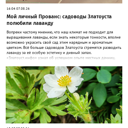
16:04 07.08.26
Мой личный Прованс: садоводы Златоуста
полюбили лаванду
Вопреки частому мнению, что наш климат не подходит для
выращивания лаванды, если знать некоторые тонкости, вполне
возможно украсить свой сад этим нарядным и ароматным
цветком. Всё больше садоводов Златоуста стремятся разводить
лаванду за её особую эстетику и дивный запах.
«Златоуст.инфо» узнал об успешном опыте местных дачниц.
«Я вырастила лаванду нежно-сиреневого красивого цвета из
семян (на фото), - отметила «Златоуст.инфо» хозяйка частного
дома Екатерина Бойко. – Посадила вдоль забора, потому что
низины этот цветок не любит. Вот уже второй год растет и
радует меня. Соседи просят саженцы: аромат и до них
доносится. В конце лета собираю лаванду в пучки, сушу –
получаются букеты и саше одновременно. Лаванда широко
используется и в кулинарии». Семена, отметила собеседница
нашего портала, у неё были сорта «Вознесенская узколистная».
Только она хорошо зимует без укрытия. Всхожесть оказалась
на удивление хорошей: из пяти семян из каждой пачки четыре
взошли даже без стратификации. После покупки (по весне)
садовод советует сразу убрать семена в холодильник на два