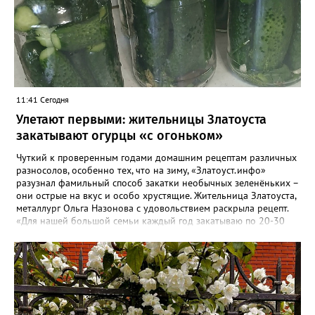
11:41 Сегодня
Улетают первыми: жительницы Златоуста
закатывают огурцы «с огоньком»
Чуткий к проверенным годами домашним рецептам различных
разносолов, особенно тех, что на зиму, «Златоуст.инфо»
разузнал фамильный способ закатки необычных зеленёньких –
они острые на вкус и особо хрустящие. Жительница Златоуста,
металлург Ольга Назонова с удовольствием раскрыла рецепт.
«Для нашей большой семьи каждый год закатываю по 20-30
банок таких огурчиков «с огоньком», но они всё равно
улетают со стола первыми, а гости неизменно просят рецепт, -
отметила Ольга. – Несмотря на это неласковое лето, парники
уже полны огурцов. Запаситесь любым недорогим острым
кетчупом и попробуйте наш семейный рецепт. Дети называют
его «Бомбяо». Первое, советует Ольга, - замачиваем огурцы в
воде на 2-3 часа. Тщательно моем и обрезаем «попки». На дно