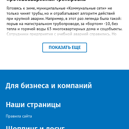
в некрологе.
Готовясь к зиме, муниципальные «Коммунальные сети» не
только чинят трубы, но и отрабатывают алгоритм действий
при крупной аварии. Например, в этот раз легенда была такой:
порыв на магистральном трубопроводе, за «бортом» -10, без
тепла и горячей воды 63 многоквартирных дома и соцобъекты.
Сотрудники предприятия с учебной аварией справились. Но
участвовавшие в тренировке представители Госжилинспекции
отметили и недочёты. «Например, управляющие компании
ПОКАЗАТЬ ЕЩЕ
несвоевременно приняли меры для предотвращения
“перемерзания” общей домовой тепловой сети
многоквартирного дома, отсутствовало взаимодействие с
ресурсоснабжающей организацией, ЕДДС и иными службами»,
— сообщила начальник Главного управления ГЖИ Ирина
Настенко. В следующий раз, рекомендовали в
Госжилинспекции, службы должны действовать слаженно. И
Для бизнеса и компаний
оперативно делиться информацией со всеми
заинтересованными – от поставщика тепла до конечных
потребителей.
Наши страницы
Правила сайта
Шоппинг и досуг