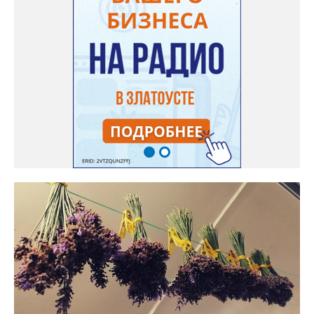
норма зрелости для «Коккоро» - не менее 42 дней от завязи
размером с грецкий орех. Екатерина выяснила у знающих
людей и причину своих неудач – её сеянцы не опылялись, и это
нужно было делать самостоятельно. «Мужской» цветочек для
этого прикладывают к «женскому» - тычинку к пестику. Фото:
Екатерина Громова, специально для «Златоуст.инфо».
Обсуждение новости здесь
ВКОНТАКТЕ https://vk.com/newszlatoust74