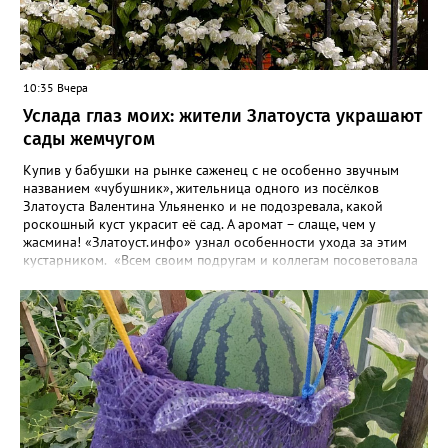
10:35 Вчера
Услада глаз моих: жители Златоуста украшают
сады жемчугом
Купив у бабушки на рынке саженец с не особенно звучным
названием «чубушник», жительница одного из посёлков
Златоуста Валентина Ульяненко и не подозревала, какой
роскошный куст украсит её сад. А аромат – слаще, чем у
жасмина! «Златоуст.инфо» узнал особенности ухода за этим
кустарником. «Всем своим подругам и коллегам посоветовала
непременно посадить чубушник, и его становится в нашем
городе всё больше, - рассказала нашему порталу Валентина. – У
меня растёт, на мой взгляд, самый красивый сорт – «Жемчуг».
Моему кусту (на фото) четыре года, достаточно компактный.
Махровые цветки - диаметром шесть сантиметров. Цветёт в
июле не менее трёх недель. Oчень ароматный, что редко
встречается у сортовых особeй. Не бойтесь подстригать - он
это любит. Если не знаете, чем украсить свой сад, сажайте
чубушник, не пожалеете!». «Жемчужные» цветы Валентина
сушит и зимой добавляет в чай. Следующей весной планирует