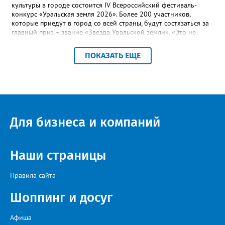
культуры в городе состоится IV Всероссийский фестиваль-
конкурс «Уральская земля 2026». Более 200 участников,
которые приедут в город со всей страны, будут состязаться за
главный приз – звание «Звезда Уральской земли». «Это не
просто конкурс, а четыре дня живого творчества:
прослушивания участников, мастер-классы от ведущих
ПОКАЗАТЬ ЕЩЕ
наставников, выступления победителей прошлых лет и
приглашённых артистов», - сообщает оргкомитет. Вход на все
фестивальные мероприятия будет свободным. В 2025 году в
фестивале участвовали 26 финалистов из городов
Челябинской, Свердловской, Курганской, Оренбургской
областей, Ханты-Мансийского автономного округа и
Республики Башкортостан. Приглашённой звездой стал
Для бизнеса и компаний
идейный вдохновитель, организатор фестиваля, эстрадный
певец, победитель главного патриотического конкурса страны
«Солдатский конверт», лауреат премии в области культуры и
искусства «Золотая лира», участник телевизионных проектов
Наши страницы
на Первом канале, обладатель звания «Голос страны» Алексей
Ковин.
Правила сайта
Шоппинг и досуг
Афиша