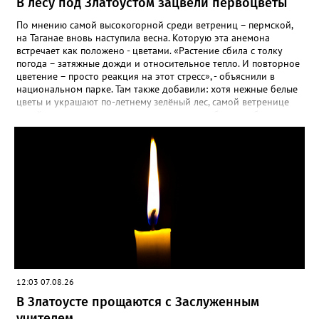
В лесу под Златоустом зацвели первоцветы
По мнению самой высокогорной среди ветрениц – пермской,
на Таганае вновь наступила весна. Которую эта анемона
встречает как положено - цветами. «Растение сбила с толку
погода – затяжные дожди и относительное тепло. И повторное
цветение – просто реакция на этот стресс», - объяснили в
национальном парке. Там также добавили: хотя нежные белые
цветы и украшают по-летнему зелёный лес, самой ветренице
такой «рецидив» пользы не приносит, а наоборот, забирает
силы перед долгой зимовкой.
12:03 07.08.26
В Златоусте прощаются с Заслуженным
учителем