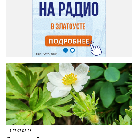
месяца, а место посадки - мульчировать мелкой корой. Семена
самосевом в ней отлично прорастают. Если иногда срезать
сухие цветы и стряхивать семена вокруг куртины, лаванда
весной прорастет сама. Ещё один секрет – этот символ
Прованса не любит «вкусную» почву. Добавляйте в посадочную
яму гравий и песок – требуется хороший дренаж. В первый год
Екатерина рекомендует цветы убирать, чтобы силы куста
пошли на наращивание корневой системы. А со второго года
пусть лаванда цветёт во всю силу! Фото: Екатерина Бойко,
специально для «Златоуст.инфо». Обсуждение новости здесь
ВКОНТАКТЕ https://vk.com/newszlatoust74
13:27 07.08.26