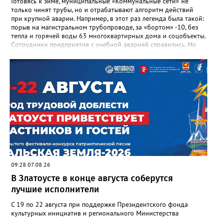
Готовясь к зиме, муниципальные «Коммунальные сети» не
только чинят трубы, но и отрабатывают алгоритм действий
при крупной аварии. Например, в этот раз легенда была такой:
порыв на магистральном трубопроводе, за «бортом» -10, без
тепла и горячей воды 63 многоквартирных дома и соцобъекты.
Сотрудники предприятия с учебной аварией справились. Но
участвовавшие в тренировке представители Госжилинспекции
отметили и недочёты. «Например, управляющие компании
несвоевременно приняли меры для предотвращения
“перемерзания” общей домовой тепловой сети
многоквартирного дома, отсутствовало взаимодействие с
ресурсоснабжающей организацией, ЕДДС и иными службами»,
— сообщила начальник Главного управления ГЖИ Ирина
Настенко. В следующий раз, рекомендовали в
Госжилинспекции, службы должны действовать слаженно. И
оперативно делиться информацией со всеми
заинтересованными – от поставщика тепла до конечных
потребителей.
09:28 07.08.26
В Златоусте в конце августа соберутся
лучшие исполнители
С 19 по 22 августа при поддержке Президентского фонда
культурных инициатив и регионального Министерства