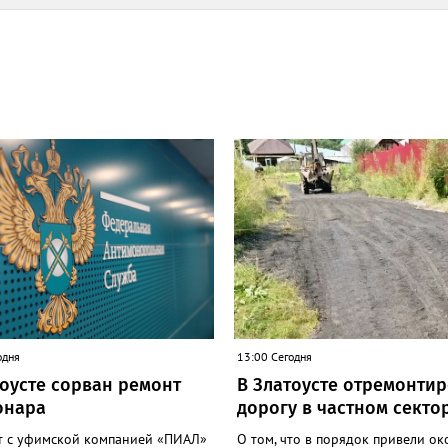
одня
13:00 Сегодня
тоусте сорван ремонт
В Златоусте отремонти
онара
дорогу в частном секто
т с уфимской компанией «ПИАЛ»
О том, что в порядок привели ок