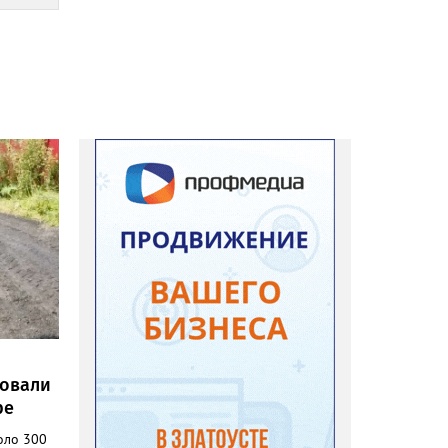
ровали
ре
оло 300