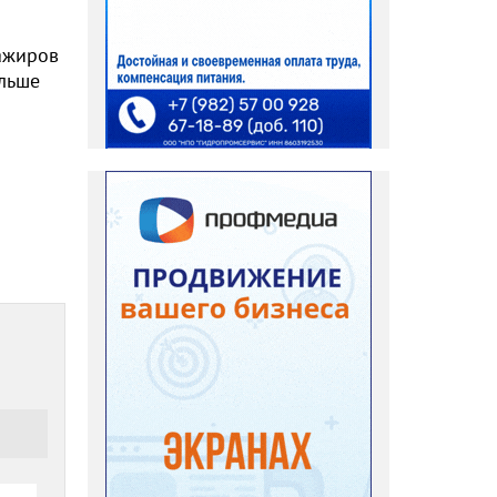
сажиров
ольше