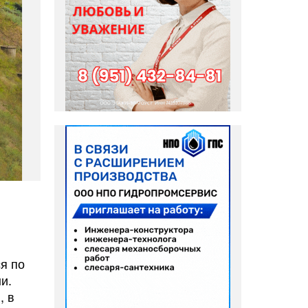
я по
и.
, в