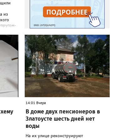
бщили
а из
ского
упругом-
а в
тратила
на,
раться к
ы
 до
ать
но», –
ки
сь,
пали.
14:01 Вчера
ься в
схему
В доме двух пенсионеров в
Златоусте шесть дней нет
воды
На их улице реконструируют