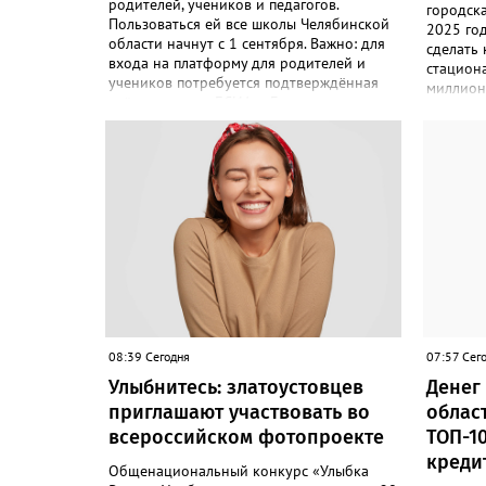
родителей, учеников и педагогов.
городск
Пользоваться ей все школы Челябинской
2025 го
области начнут с 1 сентября. Важно: для
сделать
входа на платформу для родителей и
стациона
учеников потребуется подтверждённая
миллион
учётная запись ЕСИА. «Главная цель –
«Подряд
автоматизировать управление
по контр
образовательными процессами и
соответс
объединить разрозненные школьные
выполнил
сервисы в одну безопасную
решение
государственную экосистему, - сообщили
исполнен
в региональном министерстве
– сообщ
образования. - Платформа ТОР “Моя
Антимон
школа” объединит все школьные сервисы
решение
в единую безопасную государственную
недобро
экосистему. Предполагается, что переход
чёрном 
пройдёт максимально комфортно для
будет дв
пользователей». Привычные функции -
оценки, расписание, домашние задания,
08:39 Сегодня
07:57 Сег
связь с учителями, знакомые
Улыбнитесь: златоустовцев
Денег 
пользователям экосистемы «Госуслуги
приглашают участвовать во
облас
Моя школа», не просто сохранятся, они
будут собраны в одном месте,
всероссийском фотопроекте
ТОП-1
подчеркнули в ведомстве. Причём в этом
креди
Общенациональный конкурс «Улыбка
случае переход на ТОР станет вообще