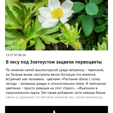
13:27 07.08.26
В лесу под Златоустом зацвели первоцветы
По мнению самой высокогорной среди ветрениц – пермской,
на Таганае вновь наступила весна. Которую эта анемона
встречает как положено - цветами. «Растение сбила с толку
погода – затяжные дожди и относительное тепло. И повторное
цветение – просто реакция на этот стресс», - объяснили в
национальном парке. Там также добавили: хотя нежные белые
цветы и украшают по-летнему зелёный лес, самой ветренице
такой «рецидив» пользы не приносит, а наоборот, забирает
силы перед долгой зимовкой.