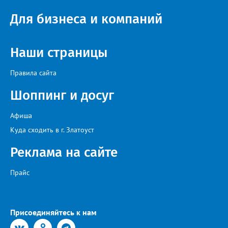
областей, Ханты-Мансийского автономного округа и
Республики Башкортостан. Приглашённой звездой стал
Для бизнеса и компаний
идейный вдохновитель, организатор фестиваля, эстрадный
певец, победитель главного патриотического конкурса страны
«Солдатский конверт», лауреат премии в области культуры и
искусства «Золотая лира», участник телевизионных проектов
Наши страницы
на Первом канале, обладатель звания «Голос страны» Алексей
Ковин.
Правила сайта
Шоппинг и досуг
Афиша
Куда сходить в г. Златоуст
Реклама на сайте
Прайс
Присоединяйтесь к нам