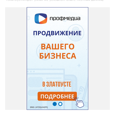
«Я вырастила лаванду нежно-сиреневого красивого цвета из
семян (на фото), - отметила «Златоуст.инфо» хозяйка частного
дома Екатерина Бойко. – Посадила вдоль забора, потому что
низины этот цветок не любит. Вот уже второй год растет и
радует меня. Соседи просят саженцы: аромат и до них
доносится. В конце лета собираю лаванду в пучки, сушу –
получаются букеты и саше одновременно. Лаванда широко
используется и в кулинарии». Семена, отметила собеседница
нашего портала, у неё были сорта «Вознесенская узколистная».
Только она хорошо зимует без укрытия. Всхожесть оказалась
на удивление хорошей: из пяти семян из каждой пачки четыре
взошли даже без стратификации. После покупки (по весне)
садовод советует сразу убрать семена в холодильник на два
месяца, а место посадки - мульчировать мелкой корой. Семена
самосевом в ней отлично прорастают. Если иногда срезать
сухие цветы и стряхивать семена вокруг куртины, лаванда
весной прорастет сама. Ещё один секрет – этот символ
Прованса не любит «вкусную» почву. Добавляйте в посадочную
яму гравий и песок – требуется хороший дренаж. В первый год
Екатерина рекомендует цветы убирать, чтобы силы куста
пошли на наращивание корневой системы. А со второго года
пусть лаванда цветёт во всю силу! Фото: Екатерина Бойко,
специально для «Златоуст.инфо». Обсуждение новости здесь
ВКОНТАКТЕ https://vk.com/newszlatoust74