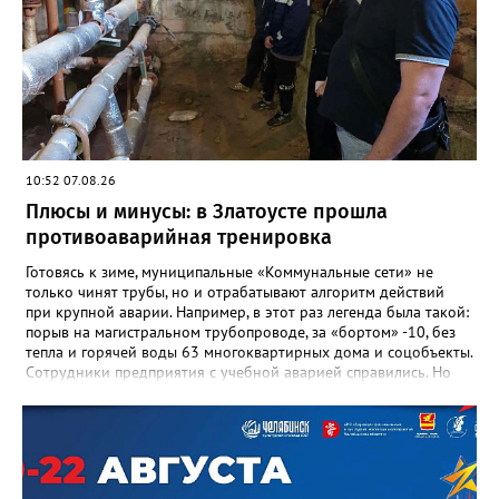
Ивановна навсегда останется не только талантливым
руководителем, но и настоящим Учителем с большой буквы», -
говорится в сообществе школы №23 во ВКонтакте. Свои
соболезнования семье Галины Ивановны выразил глава
Златоуста Олег Решетников. «Её вклад зафиксирован в
важнейших документах школы, но главное - он остался в
людях: в тех учителях, которых она поддержала, в тех
учениках, которых она вдохновила. Заслуженный учитель РФ,
«Отличник народного просвещения», обладатель медали «За
10:52 07.08.26
доблестный труд», Галина Ивановна оставила не только
награды и документы, но и работающий, живой механизм
Плюсы и минусы: в Златоусте прошла
школы, который продолжает жить её принципами», - говорится
противоаварийная тренировка
в некрологе.
Готовясь к зиме, муниципальные «Коммунальные сети» не
только чинят трубы, но и отрабатывают алгоритм действий
при крупной аварии. Например, в этот раз легенда была такой:
порыв на магистральном трубопроводе, за «бортом» -10, без
тепла и горячей воды 63 многоквартирных дома и соцобъекты.
Сотрудники предприятия с учебной аварией справились. Но
участвовавшие в тренировке представители Госжилинспекции
отметили и недочёты. «Например, управляющие компании
несвоевременно приняли меры для предотвращения
“перемерзания” общей домовой тепловой сети
многоквартирного дома, отсутствовало взаимодействие с
ресурсоснабжающей организацией, ЕДДС и иными службами»,