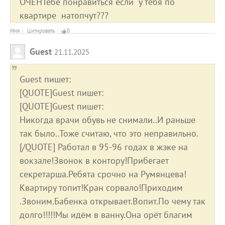
ОЧЕНТебе понравиться если у тебя по
квартире натопчут???
Имя
Цитировать
0
Guest
21.11.2025
Guest пишет:
[QUOTE]Guest пишет:
[QUOTE]Guest пишет:
Никогда врачи обувь не снимали..И раньше
так было..Тоже считаю, что это неправильно.
[/QUOTE] Работал в 95-96 годах в жэке на
вокзале!Звонок в контору!Прибегает
секретарша.Ребята срочно на Румянцева!
Квартиру топит!Кран сорвало!Приходим
.Звоним.Бабенка открывает.Вопит.По чему так
долго!!!!!Мы идём в ванну.Она орёт благим