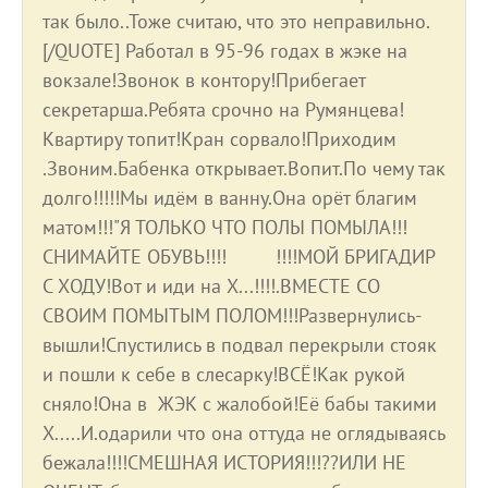
так было..Тоже считаю, что это неправильно.
[/QUOTE] Работал в 95-96 годах в жэке на
вокзале!Звонок в контору!Прибегает
секретарша.Ребята срочно на Румянцева!
Квартиру топит!Кран сорвало!Приходим
.Звоним.Бабенка открывает.Вопит.По чему так
долго!!!!!Мы идём в ванну.Она орёт благим
матом!!!"Я ТОЛЬКО ЧТО ПОЛЫ ПОМЫЛА!!!
СНИМАЙТЕ ОБУВЬ!!!! !!!!МОЙ БРИГАДИР
С ХОДУ!Вот и иди на Х...!!!!.ВМЕСТЕ СО
СВОИМ ПОМЫТЫМ ПОЛОМ!!!Развернулись-
вышли!Спустились в подвал перекрыли стояк
и пошли к себе в слесарку!ВСЁ!Как рукой
сняло!Она в ЖЭК с жалобой!Её бабы такими
Х.....И.одарили что она оттуда не оглядываясь
бежала!!!!СМЕШНАЯ ИСТОРИЯ!!!??ИЛИ НЕ