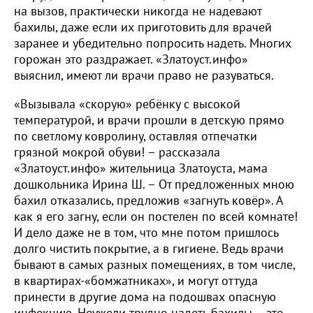
на вызов, практически никогда не надевают
бахилы, даже если их приготовить для врачей
заранее и убедительно попросить надеть. Многих
горожан это раздражает. «Златоуст.инфо»
выяснил, имеют ли врачи право не разуваться.
«Вызывала «скорую» ребёнку с высокой
температурой, и врачи прошли в детскую прямо
по светлому ковролину, оставляя отпечатки
грязной мокрой обуви! – рассказала
«Златоуст.инфо» жительница Златоуста, мама
дошкольника Ирина Ш. – От предложенных мною
бахил отказались, предложив «загнуть ковёр». А
как я его загну, если он постелен по всей комнате!
И дело даже не в том, что мне потом пришлось
долго чистить покрытие, а в гигиене. Ведь врачи
бывают в самых разных помещениях, в том числе,
в квартирах-«бомжатниках», и могут оттуда
принести в другие дома на подошвах опасную
инфекцию. Неужели трудно надеть бахилы – это