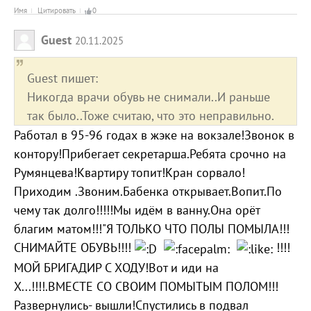
Имя
Цитировать
0
Guest
20.11.2025
Guest пишет:
Никогда врачи обувь не снимали..И раньше
так было..Тоже считаю, что это неправильно.
Работал в 95-96 годах в жэке на вокзале!Звонок в
контору!Прибегает секретарша.Ребята срочно на
Румянцева!Квартиру топит!Кран сорвало!
Приходим .Звоним.Бабенка открывает.Вопит.По
чему так долго!!!!!Мы идём в ванну.Она орёт
благим матом!!!"Я ТОЛЬКО ЧТО ПОЛЫ ПОМЫЛА!!!
СНИМАЙТЕ ОБУВЬ!!!!
!!!!
МОЙ БРИГАДИР С ХОДУ!Вот и иди на
Х...!!!!.ВМЕСТЕ СО СВОИМ ПОМЫТЫМ ПОЛОМ!!!
Развернулись- вышли!Спустились в подвал