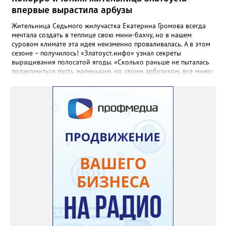
Ульяненко, специально для «Златоуст.инфо». Обсуждение
впервые вырастила арбузы
новости здесь ВКОНТАКТЕ https://vk.com/newszlatoust74
Жительница Седьмого жилучастка Екатерина Громова всегда
мечтала создать в теплице свою мини-бахчу, но в нашем
суровом климате эта идея неизменно проваливалась. А в этом
сезоне – получилось! «Златоуст.инфо» узнал секреты
выращивания полосатой ягоды. «Сколько раньше не пыталась
полакомиться пусть маленьким, но своим арбузиком, всё мимо:
вырастали до размера бобов и отваливались, - поделилась со
«Златоуст.инфо» садовод. – В этом году посадила сорт так
называемых северных арбузов – «Юлия», а также «Коккоро»
(он жёлтый и, говорят, очень сладкий). Вот уже первый на пару
кило вызрел. Чтобы не оборвал плеть, подвешиваю своих
полосатиков в сетках из-под овощей или авоськах,
подкармливаю. Не терпится попробовать!». Опытные
бахчеводы из южных регионов в соцсетях посоветовали нашей
землячке: арбуз будет созревшим не раньше, чем с его кожуры
пропадет матовость (станет глянцевым). По срокам опыления
норма зрелости для «Коккоро» - не менее 42 дней от завязи
размером с грецкий орех. Екатерина выяснила у знающих
людей и причину своих неудач – её сеянцы не опылялись, и это
нужно было делать самостоятельно. «Мужской» цветочек для
этого прикладывают к «женскому» - тычинку к пестику. Фото:
Екатерина Громова, специально для «Златоуст.инфо».
Обсуждение новости здесь