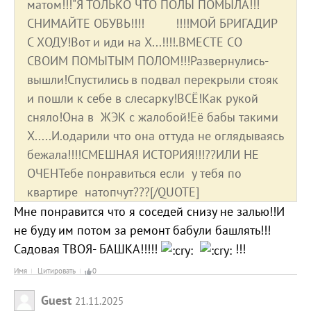
матом!!!"Я ТОЛЬКО ЧТО ПОЛЫ ПОМЫЛА!!!
СНИМАЙТЕ ОБУВЬ!!!! !!!!МОЙ БРИГАДИР
С ХОДУ!Вот и иди на Х...!!!!.ВМЕСТЕ СО
СВОИМ ПОМЫТЫМ ПОЛОМ!!!Развернулись-
вышли!Спустились в подвал перекрыли стояк
и пошли к себе в слесарку!ВСЁ!Как рукой
сняло!Она в ЖЭК с жалобой!Её бабы такими
Х.....И.одарили что она оттуда не оглядываясь
бежала!!!!СМЕШНАЯ ИСТОРИЯ!!!??ИЛИ НЕ
ОЧЕНТебе понравиться если у тебя по
квартире натопчут???[/QUOTE]
Мне понравится что я соседей снизу не залью!!И
не буду им потом за ремонт бабули башлять!!!
Садовая ТВОЯ- БАШКА!!!!!
!!!
Имя
Цитировать
0
Guest
21.11.2025