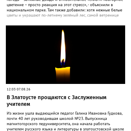
пошли на наращивание корневой системы. А со второго года
цветение – просто реакция на этот стресс», - объяснили в
пусть лаванда цветёт во всю силу! Фото: Екатерина Бойко,
национальном парке. Там также добавили: хотя нежные белые
специально для «Златоуст.инфо». Обсуждение новости здесь
цветы и украшают по-летнему зелёный лес, самой ветренице
ВКОНТАКТЕ https://vk.com/newszlatoust74
такой «рецидив» пользы не приносит, а наоборот, забирает
силы перед долгой зимовкой.
12:03 07.08.26
В Златоусте прощаются с Заслуженным
учителем
Из жизни ушла выдающийся педагог Галина Ивановна Гудкова,
почти 40 лет руководившая школой №23. Выпускница
магнитогорского педуниверситета, она начала работать
учителем русского языка и литературы в златоустовской школе