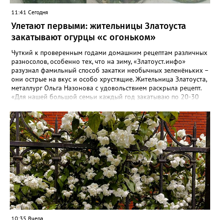
11:41 Сегодня
Улетают первыми: жительницы Златоуста
закатывают огурцы «с огоньком»
Чуткий к проверенным годами домашним рецептам различных
разносолов, особенно тех, что на зиму, «Златоуст.инфо»
разузнал фамильный способ закатки необычных зеленёньких –
они острые на вкус и особо хрустящие. Жительница Златоуста,
металлург Ольга Назонова с удовольствием раскрыла рецепт.
«Для нашей большой семьи каждый год закатываю по 20-30
банок таких огурчиков «с огоньком», но они всё равно
улетают со стола первыми, а гости неизменно просят рецепт, -
отметила Ольга. – Несмотря на это неласковое лето, парники
уже полны огурцов. Запаситесь любым недорогим острым
кетчупом и попробуйте наш семейный рецепт. Дети называют
его «Бомбяо». Первое, советует Ольга, - замачиваем огурцы в
воде на 2-3 часа. Тщательно моем и обрезаем «попки». На дно
литровой банки кладём листья хрена, укроп, чеснок, лавровый
лист, перец горошком. Для маринада понадобится 1,25 литра
воды, 2 столовых ложки соли, стакан сахара, 0,5 стакана уксуса
(9-процентного), пачка острого кетчупа типа «Чили». Всё
соединяем, даём прокипеть 5 минут и столько же – остыть.
Этого рассола хватает на 4 литровые банки. Огурцы заливаем
10:35 Вчера