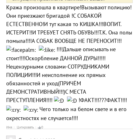
Кража произошла в квартире!Вызывают полицию!
Они приезжают бригадой !С СОБАКОЙ
ЕСТЕСТВЕННО!И тут какая то КИШКА!!!ВОПИТ.
ИСТЕРИТ!!И ТРЕБУЕТ СНЯТЬ ОБУВЬ!!!Т.К. Она полы
помыла!!!!А СОБАК ВООБЩЕ НЕ ПЕРЕНОСИТ!!!
!!!!Дальше описывать не
стоит!!!!Оскорбление ДАННОЙ ДУРЫ!!!!!
Нецензурными словами-СОТРУДНИКАМИ
ПОЛИЦИИ!!!И неисполнение их прямых
обязанностей и уход(ПРИЧЁМ
ДЕМОНСТРАТИВНЫЙ!!!)С МЕСТА
ПРЕСТУПЛЕНИЯ!!!!
!ФАКТ!!!???ФАКТ!!!!
Чего только на белом свете и в его
окрестностях не случается!!!!
Имя
Цитировать
0