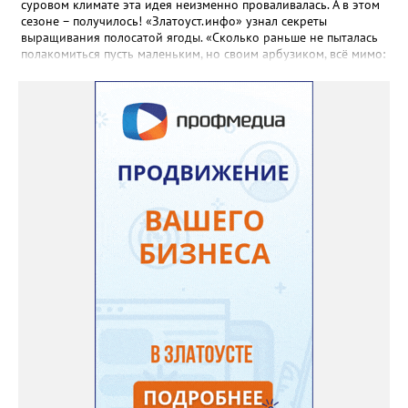
суровом климате эта идея неизменно проваливалась. А в этом
сезоне – получилось! «Златоуст.инфо» узнал секреты
выращивания полосатой ягоды. «Сколько раньше не пыталась
полакомиться пусть маленьким, но своим арбузиком, всё мимо:
вырастали до размера бобов и отваливались, - поделилась со
«Златоуст.инфо» садовод. – В этом году посадила сорт так
называемых северных арбузов – «Юлия», а также «Коккоро»
(он жёлтый и, говорят, очень сладкий). Вот уже первый на пару
кило вызрел. Чтобы не оборвал плеть, подвешиваю своих
полосатиков в сетках из-под овощей или авоськах,
подкармливаю. Не терпится попробовать!». Опытные
бахчеводы из южных регионов в соцсетях посоветовали нашей
землячке: арбуз будет созревшим не раньше, чем с его кожуры
пропадет матовость (станет глянцевым). По срокам опыления
норма зрелости для «Коккоро» - не менее 42 дней от завязи
размером с грецкий орех. Екатерина выяснила у знающих
людей и причину своих неудач – её сеянцы не опылялись, и это
нужно было делать самостоятельно. «Мужской» цветочек для
этого прикладывают к «женскому» - тычинку к пестику. Фото:
Екатерина Громова, специально для «Златоуст.инфо».
Обсуждение новости здесь
ВКОНТАКТЕ https://vk.com/newszlatoust74