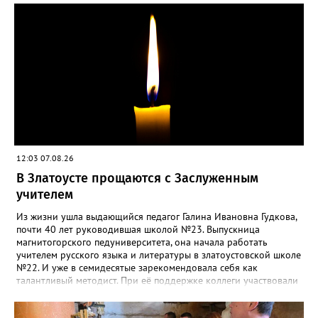
силы перед долгой зимовкой.
12:03 07.08.26
В Златоусте прощаются с Заслуженным
учителем
Из жизни ушла выдающийся педагог Галина Ивановна Гудкова,
почти 40 лет руководившая школой №23. Выпускница
магнитогорского педуниверситета, она начала работать
учителем русского языка и литературы в златоустовской школе
№22. И уже в семидесятые зарекомендовала себя как
талантливый методист. При её поддержке коллеги участвовали
в профессиональных конкурсах и добивались успехов.
«Благодаря её мудрому руководству в школе сформировался