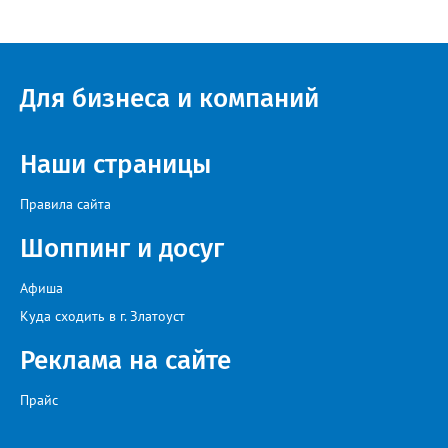
многоквартирного дома, отсутствовало взаимодействие с
ресурсоснабжающей организацией, ЕДДС и иными службами»,
— сообщила начальник Главного управления ГЖИ Ирина
Настенко. В следующий раз, рекомендовали в
Госжилинспекции, службы должны действовать слаженно. И
Для бизнеса и компаний
оперативно делиться информацией со всеми
заинтересованными – от поставщика тепла до конечных
потребителей.
Наши страницы
Правила сайта
Шоппинг и досуг
Афиша
Куда сходить в г. Златоуст
Реклама на сайте
Прайс