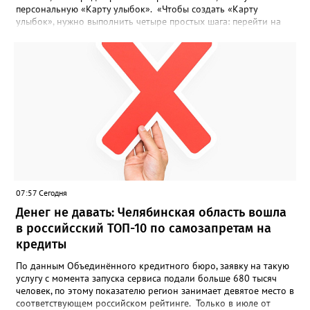
персональную «Карту улыбок». «Чтобы создать «Карту
улыбок», нужно выполнить четыре простых шага: перейти на
сайт улыбкароссии.рф и нажать кнопку «Собрать карту
улыбок»; загрузить фотографию с улыбкой – подойдёт портрет
одного человека, пары, семьи или нескольких поколений в
одном кадре; отметить один или несколько городов,
связанных с историей семьи или важными воспоминаниями;
добавить подписи к городам, кратко объяснив связь с каждым
из них, указать контакты и подтвердить согласие с правилами
проекта», - говорится в инструкции на сайте проекта. ‍Заявка
может быть семейной, а после модерации стать частью
визуального архива проекта. 20 участников обещают
пригласить на итоговую фотосессию в Москве. Персональную
«Карту улыбок», которую можно скачать, сохранить и
опубликовать в социальных сетях, отмечают в оргкомитете,
07:57 Сегодня
получат все, кто улыбнулся.
Денег не давать: Челябинская область вошла
в российсский ТОП-10 по самозапретам на
кредиты
По данным Объединённого кредитного бюро, заявку на такую
услугу с момента запуска сервиса подали больше 680 тысяч
человек, по этому показателю регион занимает девятое место в
соответствующем российском рейтинге. Только в июле от