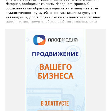
Нагорная, сообщили активисты Народного фронта. К
общественникам обратилась одна из жительниц – ветеран
педагогического труда, сейчас она ухаживает за супругом-
инвалидом. «Дорога годами была в критическом состоянии:
скорая тратила время на объезд разбитого полотна, такси
порой отказывались пробираться к домам, щадя подвеску, а
однажды реанимация не смогла добраться до больного.
Жители писали в администрацию города и другие инстанции,
пытались ремонтировать дорогу своими силами – всё тщетно»,
– рассказали в ОНФ. Общественники подчеркнули: именно
они добились, чтобы участок разровняли и отсыпали. Для
этого потребовалось обратиться в мэрию Златоуста.