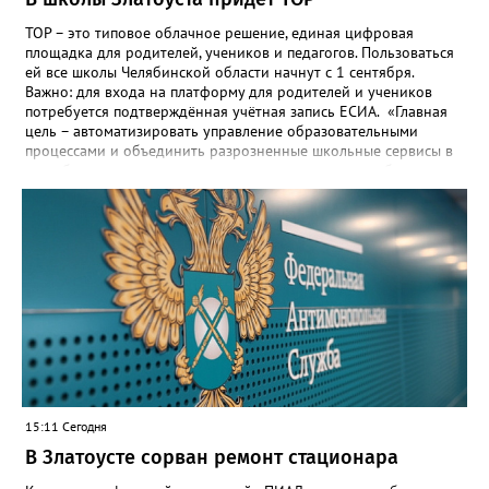
ТОР – это типовое облачное решение, единая цифровая
площадка для родителей, учеников и педагогов. Пользоваться
ей все школы Челябинской области начнут с 1 сентября.
Важно: для входа на платформу для родителей и учеников
потребуется подтверждённая учётная запись ЕСИА. «Главная
цель – автоматизировать управление образовательными
процессами и объединить разрозненные школьные сервисы в
одну безопасную государственную экосистему, - сообщили в
региональном министерстве образования. - Платформа ТОР
“Моя школа” объединит все школьные сервисы в единую
безопасную государственную экосистему. Предполагается, что
переход пройдёт максимально комфортно для пользователей».
Привычные функции - оценки, расписание, домашние задания,
связь с учителями, знакомые пользователям экосистемы
«Госуслуги Моя школа», не просто сохранятся, они будут
собраны в одном месте, подчеркнули в ведомстве. Причём в
этом случае переход на ТОР станет вообще незаметным.
15:11 Сегодня
В Златоусте сорван ремонт стационара