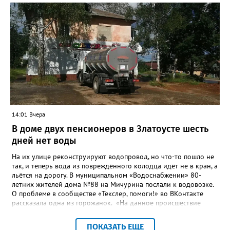
повышение энергоэффективности систем. Кроме электронных
схем, исполнителю нужно разработать предложения по
строительству и реконструкции водоснабжения и канализации,
оценив размер вложений, а также представить перечень
бесхозных объектов и возможные сценарии развития этой
сферы городского хозяйства. В июне 2025 года
«Златоуст.инфо» сообщал о подобных торгах. Тогда цена
вопроса была почти в три раза выше - 9 миллионов 13 тысяч
486 рублей, а в списке работ была разработка электронной
системы ливнёвок.
14:01 Вчера
В доме двух пенсионеров в Златоусте шесть
дней нет воды
На их улице реконструируют водопровод, но что-то пошло не
так, и теперь вода из повреждённого колодца идёт не в кран, а
льётся на дорогу. В муниципальном «Водоснабжении» 80-
летних жителей дома №88 на Мичурина послали к водовозке.
О проблеме в сообществе «Текслер, помоги!» во ВКонтакте
рассказала одна из горожанок. «На данное происшествие
аварийная бригада до сих пор не приехала, и по словам
гл.инженера Шепелева А.Н. из обслуживающей организации
ПОКАЗАТЬ ЕЩЕ