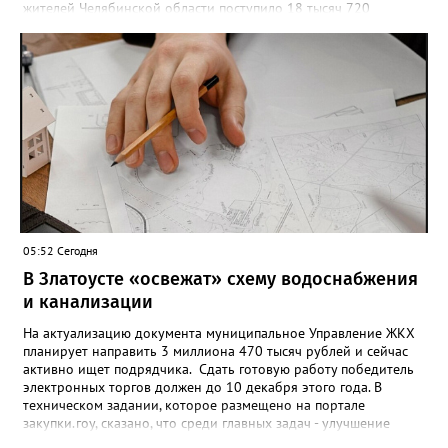
жителей Челябинской области поступило 18 тысяч 720
заявлений на установку ограничений и около 6700 — на их
снятие. В целом не давать им взаймы сегодня просят 543 с
лишним тысячи человек. Почти 89 тысяч за это время решили
запрет отозвать. При этом, утверждают аналитики бюро,
примерно каждый пятый из тех, кто установил самозапрет,
никогда кредиты не брал, столько же погасили долги недавно,
а больше половины имеют долговые обязательства сейчас.
05:52 Сегодня
В Златоусте «освежат» схему водоснабжения
и канализации
На актуализацию документа муниципальное Управление ЖКХ
планирует направить 3 миллиона 470 тысяч рублей и сейчас
активно ищет подрядчика. Сдать готовую работу победитель
электронных торгов должен до 10 декабря этого года. В
техническом задании, которое размещено на портале
закупки.гоу, сказано, что среди главных задач - улучшение
качества жизни и охраны здоровья златоустовцев и