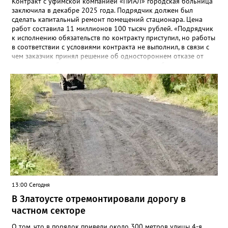
Контракт с уфимской компанией «ПИАЛ» городская больница
заключила в декабре 2025 года. Подрядчик должен был
сделать капитальный ремонт помещений стационара. Цена
работ составила 11 миллионов 100 тысяч рублей. «Подрядчик
к исполнению обязательств по контракту приступил, но работы
в соответствии с условиями контракта не выполнил, в связи с
чем заказчик принял решение об одностороннем отказе от
исполнения обязательств по контракту», – сообщили в
Челябинском УФАС. Антимонопольная служба приняла
решение включить ООО «ПИАЛ» в реестр недобросовестных
поставщиков. В чёрном списке уфимский подрядчик будет два
года.
13:00 Сегодня
В Златоусте отремонтировали дорогу в
частном секторе
О том, что в порядок привели около 300 метров улицы 4-я