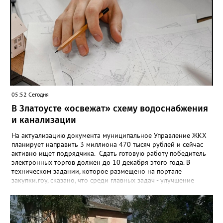
лишним тысячи человек. Почти 89 тысяч за это время решили
запрет отозвать. При этом, утверждают аналитики бюро,
примерно каждый пятый из тех, кто установил самозапрет,
никогда кредиты не брал, столько же погасили долги недавно,
а больше половины имеют долговые обязательства сейчас.
05:52 Сегодня
В Златоусте «освежат» схему водоснабжения
и канализации
На актуализацию документа муниципальное Управление ЖКХ
планирует направить 3 миллиона 470 тысяч рублей и сейчас
активно ищет подрядчика. Сдать готовую работу победитель
электронных торгов должен до 10 декабря этого года. В
техническом задании, которое размещено на портале
закупки.гоу, сказано, что среди главных задач - улучшение
качества жизни и охраны здоровья златоустовцев и
повышение энергоэффективности систем. Кроме электронных
схем, исполнителю нужно разработать предложения по
строительству и реконструкции водоснабжения и канализации,