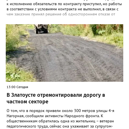
к исполнению обязательств по контракту приступил, но работы
в соответствии с условиями контракта не выполнил, в связи с
чем заказчик принял решение об одностороннем отказе от
исполнения обязательств по контракту», – сообщили в
Челябинском УФАС. Антимонопольная служба приняла
решение включить ООО «ПИАЛ» в реестр недобросовестных
поставщиков. В чёрном списке уфимский подрядчик будет два
года.
13:00 Сегодня
В Златоусте отремонтировали дорогу в
частном секторе
О том, что в порядок привели около 300 метров улицы 4-я
Нагорная, сообщили активисты Народного фронта. К
общественникам обратилась одна из жительниц – ветеран
педагогического труда, сейчас она ухаживает за супругом-