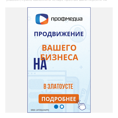
сайт улыбкароссии.рф и нажать кнопку «Собрать карту
улыбок»; загрузить фотографию с улыбкой – подойдёт портрет
одного человека, пары, семьи или нескольких поколений в
одном кадре; отметить один или несколько городов,
связанных с историей семьи или важными воспоминаниями;
добавить подписи к городам, кратко объяснив связь с каждым
из них, указать контакты и подтвердить согласие с правилами
проекта», - говорится в инструкции на сайте проекта. ‍Заявка
может быть семейной, а после модерации стать частью
визуального архива проекта. 20 участников обещают
пригласить на итоговую фотосессию в Москве. Персональную
«Карту улыбок», которую можно скачать, сохранить и
опубликовать в социальных сетях, отмечают в оргкомитете,
получат все, кто улыбнулся.