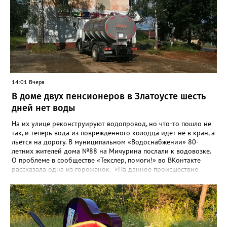
оценив размер вложений, а также представить перечень
бесхозных объектов и возможные сценарии развития этой
сферы городского хозяйства. В июне 2025 года
«Златоуст.инфо» сообщал о подобных торгах. Тогда цена
вопроса была почти в три раза выше - 9 миллионов 13 тысяч
486 рублей, а в списке работ была разработка электронной
системы ливнёвок.
14:01 Вчера
В доме двух пенсионеров в Златоусте шесть
дней нет воды
На их улице реконструируют водопровод, но что-то пошло не
так, и теперь вода из повреждённого колодца идёт не в кран, а
льётся на дорогу. В муниципальном «Водоснабжении» 80-
летних жителей дома №88 на Мичурина послали к водовозке.
О проблеме в сообществе «Текслер, помоги!» во ВКонтакте
рассказала одна из горожанок. «На данное происшествие
аварийная бригада до сих пор не приехала, и по словам
гл.инженера Шепелева А.Н. из обслуживающей организации
МУП ЗГО "Златоустовское Водоснабжение" ул. Островского, 7,
никакие работы по восстановлению подачи воды в дом
проводиться не будут. Вот уже шесть дней пенсионеры без
воды!», - пишет возмущённая женщина (стиль, орфография и