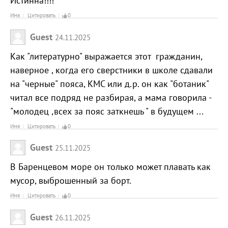
Истинна!!!!
Имя
Цитировать
0
Guest
24.11.2025
Как "литературно" выражается этот гражданин,
наверное , когда его сверстники в школе сдавали
на "черные" пояса, КМС или д.р. он как "ботаник"
читал все подряд не разбирая, а мама говорила -
"молодец ,всех за пояс заткнешь " в будущем ...
Имя
Цитировать
0
Guest
25.11.2025
В Баренцевом море он только может плавать как
мусор, выброшенный за борт.
Имя
Цитировать
0
Guest
26.11.2025