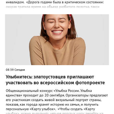
инвалидом. «Дорога годами была в критическом состоянии:
скорая тратила время на объезд разбитого полотна, такси
порой отказывались пробираться к домам, щадя подвеску, а
однажды реанимация не смогла добраться до больного.
Жители писали в администрацию города и другие инстанции,
пытались ремонтировать дорогу своими силами – всё тщетно»,
– рассказали в ОНФ. Общественники подчеркнули: именно
они добились, чтобы участок разровняли и отсыпали. Для
этого потребовалось обратиться в мэрию Златоуста.
08:39 Сегодня
Улыбнитесь: златоустовцев приглашают
участвовать во всероссийском фотопроекте
Общенациональный конкурс «Улыбка России. Улыбка
единства» проходит до 20 сентября. Организаторы предлагают
его участникам создать живой визуальный портрет страны,
показав, как города хранят историю их семьи, и получить
персональную «Карту улыбок». «Чтобы создать «Карту
улыбок», нужно выполнить четыре простых шага: перейти на