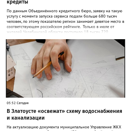
кредиты
По данным Объединённого кредитного бюро, заявку на такую
услугу с момента запуска сервиса подали больше 680 тысяч
человек, по этому показателю регион занимает девятое место в
соответствующем российском рейтинге. Только в июле от
жителей Челябинской области поступило 18 тысяч 720
заявлений на установку ограничений и около 6700 — на их
снятие. В целом не давать им взаймы сегодня просят 543 с
лишним тысячи человек. Почти 89 тысяч за это время решили
запрет отозвать. При этом, утверждают аналитики бюро,
примерно каждый пятый из тех, кто установил самозапрет,
никогда кредиты не брал, столько же погасили долги недавно,
а больше половины имеют долговые обязательства сейчас.
05:52 Сегодня
В Златоусте «освежат» схему водоснабжения
и канализации
На актуализацию документа муниципальное Управление ЖКХ