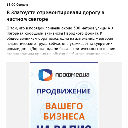
13:00 Сегодня
В Златоусте отремонтировали дорогу в
частном секторе
О том, что в порядок привели около 300 метров улицы 4-я
Нагорная, сообщили активисты Народного фронта. К
общественникам обратилась одна из жительниц – ветеран
педагогического труда, сейчас она ухаживает за супругом-
инвалидом. «Дорога годами была в критическом состоянии:
скорая тратила время на объезд разбитого полотна, такси
порой отказывались пробираться к домам, щадя подвеску, а
однажды реанимация не смогла добраться до больного.
Жители писали в администрацию города и другие инстанции,
пытались ремонтировать дорогу своими силами – всё тщетно»,
– рассказали в ОНФ. Общественники подчеркнули: именно
они добились, чтобы участок разровняли и отсыпали. Для
этого потребовалось обратиться в мэрию Златоуста.