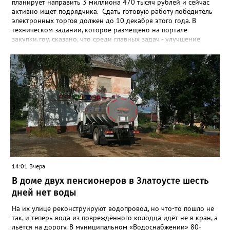
планирует направить 3 миллиона 470 тысяч рублей и сейчас
активно ищет подрядчика. Сдать готовую работу победитель
электронных торгов должен до 10 декабря этого года. В
техническом задании, которое размещено на портале
закупки.гоу, сказано, что среди главных задач - улучшение
качества жизни и охраны здоровья златоустовцев и
повышение энергоэффективности систем. Кроме электронных
схем, исполнителю нужно разработать предложения по
строительству и реконструкции водоснабжения и канализации,
оценив размер вложений, а также представить перечень
бесхозных объектов и возможные сценарии развития этой
сферы городского хозяйства. В июне 2025 года
«Златоуст.инфо» сообщал о подобных торгах. Тогда цена
вопроса была почти в три раза выше - 9 миллионов 13 тысяч
486 рублей, а в списке работ была разработка электронной
системы ливнёвок.
14:01 Вчера
В доме двух пенсионеров в Златоусте шесть
дней нет воды
На их улице реконструируют водопровод, но что-то пошло не
так, и теперь вода из повреждённого колодца идёт не в кран, а
льётся на дорогу. В муниципальном «Водоснабжении» 80-