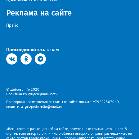
кратчайшие сроки». И благодарит за «терпение и понимание».
Когда будет восстановлена подача воды в дом №88 в
Реклама на сайте
комментарии не уточняется.
Прайс
Присоединяйтесь к нам
© zlatoust.info 2020
Политика конфиденциальности
По вопросам размещения рекламы на сайте звоните: +79222307040,
пишите: target-profmedia@mail.ru
«Весь контент, размещаемый на сайте, получен из открытых источников. В
случае, если автор того или иного объекта авторского права, размещенного на
сайте, против такого размещения — просим направлять соответствующие