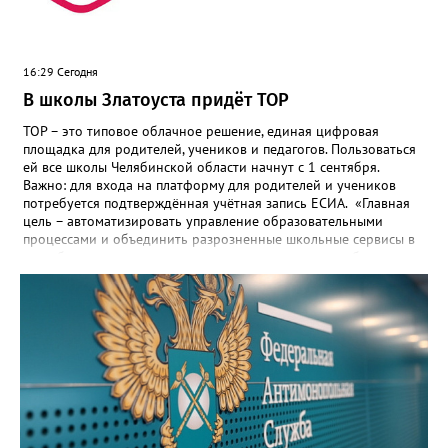
16:29 Сегодня
В школы Златоуста придёт ТОР
ТОР – это типовое облачное решение, единая цифровая
площадка для родителей, учеников и педагогов. Пользоваться
ей все школы Челябинской области начнут с 1 сентября.
Важно: для входа на платформу для родителей и учеников
потребуется подтверждённая учётная запись ЕСИА. «Главная
цель – автоматизировать управление образовательными
процессами и объединить разрозненные школьные сервисы в
одну безопасную государственную экосистему, - сообщили в
региональном министерстве образования. - Платформа ТОР
“Моя школа” объединит все школьные сервисы в единую
безопасную государственную экосистему. Предполагается, что
переход пройдёт максимально комфортно для пользователей».
Привычные функции - оценки, расписание, домашние задания,
связь с учителями, знакомые пользователям экосистемы
«Госуслуги Моя школа», не просто сохранятся, они будут
собраны в одном месте, подчеркнули в ведомстве. Причём в
этом случае переход на ТОР станет вообще незаметным.