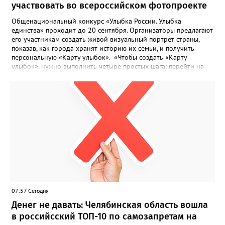
участвовать во всероссийском фотопроекте
Общенациональный конкурс «Улыбка России. Улыбка
единства» проходит до 20 сентября. Организаторы предлагают
его участникам создать живой визуальный портрет страны,
показав, как города хранят историю их семьи, и получить
персональную «Карту улыбок». «Чтобы создать «Карту
улыбок», нужно выполнить четыре простых шага: перейти на
сайт улыбкароссии.рф и нажать кнопку «Собрать карту
улыбок»; загрузить фотографию с улыбкой – подойдёт портрет
одного человека, пары, семьи или нескольких поколений в
одном кадре; отметить один или несколько городов,
связанных с историей семьи или важными воспоминаниями;
добавить подписи к городам, кратко объяснив связь с каждым
из них, указать контакты и подтвердить согласие с правилами
проекта», - говорится в инструкции на сайте проекта. ‍Заявка
может быть семейной, а после модерации стать частью
визуального архива проекта. 20 участников обещают
пригласить на итоговую фотосессию в Москве. Персональную
«Карту улыбок», которую можно скачать, сохранить и
опубликовать в социальных сетях, отмечают в оргкомитете,
07:57 Сегодня
получат все, кто улыбнулся.
Денег не давать: Челябинская область вошла
в российсский ТОП-10 по самозапретам на