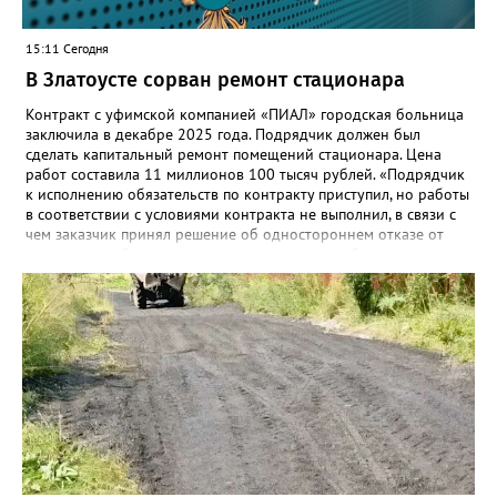
15:11 Сегодня
В Златоусте сорван ремонт стационара
Контракт с уфимской компанией «ПИАЛ» городская больница
заключила в декабре 2025 года. Подрядчик должен был
сделать капитальный ремонт помещений стационара. Цена
работ составила 11 миллионов 100 тысяч рублей. «Подрядчик
к исполнению обязательств по контракту приступил, но работы
в соответствии с условиями контракта не выполнил, в связи с
чем заказчик принял решение об одностороннем отказе от
исполнения обязательств по контракту», – сообщили в
Челябинском УФАС. Антимонопольная служба приняла
решение включить ООО «ПИАЛ» в реестр недобросовестных
поставщиков. В чёрном списке уфимский подрядчик будет два
года.