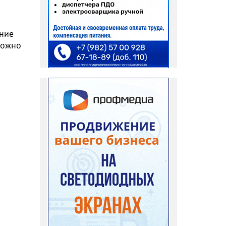
ание
можно