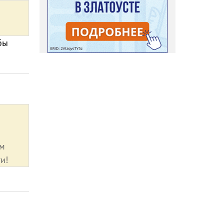
бы
им
и!