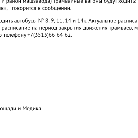
а и район машзавода) трамвайные вагоны будут ходить:
ив», - говорится в сообщении.
дить автобусы № 8, 9, 11, 14 и 14к. Актуальное распис
е расписание на период закрытия движения трамваев, 
по телефону +7(3513)66-64-62.
лощади и Медика