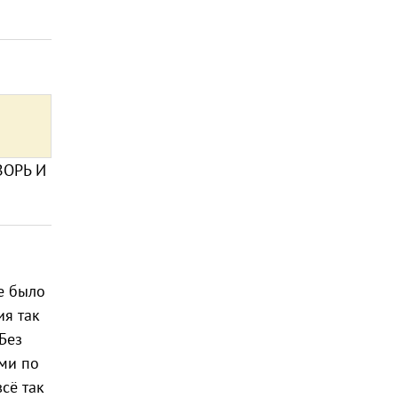
ВОРЬ И
не было
ия так
 Без
ами по
всё так