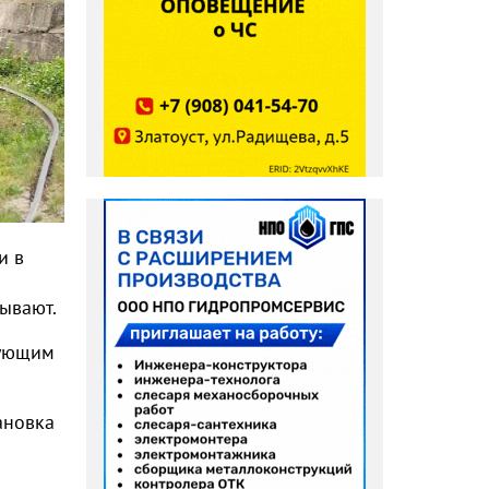
и в
зывают.
дующим
ановка