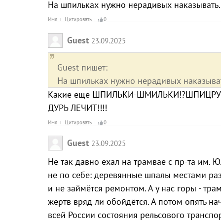
На шпильках нужно нерадивых наказывать. 
Имя
Цитировать
0
Guest
23.09.2025
Guest пишет:
На шпильках нужно нерадивых наказывать
Какие ещё ШПИЛЬКИ-ШМИЛЬКИ!?ШПИЦРУТ
ДУРЬ ЛЕЧИТ!!!!
Имя
Цитировать
0
Guest
23.09.2025
Не так давно ехал на трамвае с пр-та им. Ю
не по себе: деревянные шпалы местами раз
и не займётся ремонтом. А у нас горы - тра
жертв вряд-ли обойдётся. А потом опять н
всей России состояния рельсового транспорт