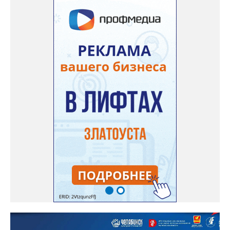
несвоевременно приняли меры для предотвращения
“перемерзания” общей домовой тепловой сети
многоквартирного дома, отсутствовало взаимодействие с
ресурсоснабжающей организацией, ЕДДС и иными службами»,
— сообщила начальник Главного управления ГЖИ Ирина
Настенко. В следующий раз, рекомендовали в
Госжилинспекции, службы должны действовать слаженно. И
оперативно делиться информацией со всеми
заинтересованными – от поставщика тепла до конечных
потребителей.