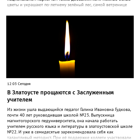
цветы и украшают по-летнему зелёный лес, самой ветренице
такой «рецидив» пользы не приносит, а наоборот, забирает
силы перед долгой зимовкой.
12:03 Сегодня
В Златоусте прощаются с Заслуженным
учителем
Из жизни ушла выдающийся педагог Галина Ивановна Гудкова,
почти 40 лет руководившая школой №23. Выпускница
магнитогорского педуниверситета, она начала работать
учителем русского языка и литературы в златоустовской школе
№22. И уже в семидесятые зарекомендовала себя как
талантливый методист. При её поддержке коллеги участвовали