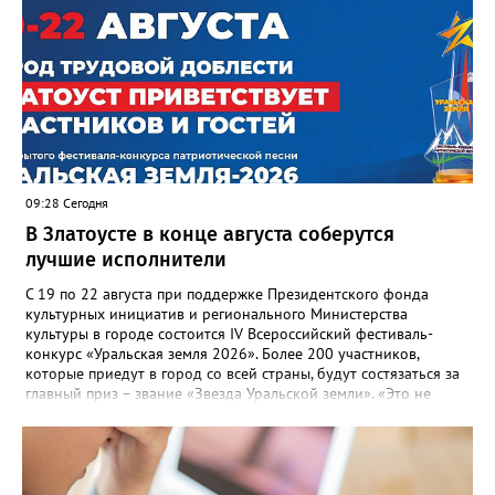
09:28 Сегодня
В Златоусте в конце августа соберутся
лучшие исполнители
С 19 по 22 августа при поддержке Президентского фонда
культурных инициатив и регионального Министерства
культуры в городе состоится IV Всероссийский фестиваль-
конкурс «Уральская земля 2026». Более 200 участников,
которые приедут в город со всей страны, будут состязаться за
главный приз – звание «Звезда Уральской земли». «Это не
просто конкурс, а четыре дня живого творчества:
прослушивания участников, мастер-классы от ведущих
наставников, выступления победителей прошлых лет и
приглашённых артистов», - сообщает оргкомитет. Вход на все
фестивальные мероприятия будет свободным. В 2025 году в