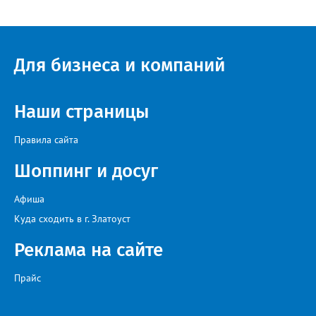
Привычные функции - оценки, расписание, домашние задания,
связь с учителями, знакомые пользователям экосистемы
«Госуслуги Моя школа», не просто сохранятся, они будут
собраны в одном месте, подчеркнули в ведомстве. Причём в
Для бизнеса и компаний
этом случае переход на ТОР станет вообще незаметным.
Наши страницы
Правила сайта
Шоппинг и досуг
Афиша
Куда сходить в г. Златоуст
Реклама на сайте
Прайс