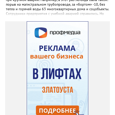
порыв на магистральном трубопроводе, за «бортом» -10, без
тепла и горячей воды 63 многоквартирных дома и соцобъекты.
Сотрудники предприятия с учебной аварией справились. Но
участвовавшие в тренировке представители Госжилинспекции
отметили и недочёты. «Например, управляющие компании
несвоевременно приняли меры для предотвращения
“перемерзания” общей домовой тепловой сети
многоквартирного дома, отсутствовало взаимодействие с
ресурсоснабжающей организацией, ЕДДС и иными службами»,
— сообщила начальник Главного управления ГЖИ Ирина
Настенко. В следующий раз, рекомендовали в
Госжилинспекции, службы должны действовать слаженно. И
оперативно делиться информацией со всеми
заинтересованными – от поставщика тепла до конечных
потребителей.