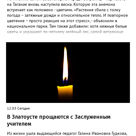
на Таганае вновь наступила весна. Которую эта анемона
встречает как положено - цветами. «Растение сбила с толку
погода – затяжные дожди и относительное тепло. И повторное
цветение – просто реакция на этот стресс», - объяснили в
национальном парке. Там также добавили: хотя нежные белые
цветы и украшают по-летнему зелёный лес, самой ветренице
такой «рецидив» пользы не приносит, а наоборот, забирает
силы перед долгой зимовкой.
12:03 Сегодня
В Златоусте прощаются с Заслуженным
учителем
Из жизни ушла выдающийся педагог Галина Ивановна Гудкова,