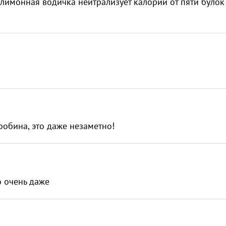
лимонная водичка нейтрализует калории от пяти булок
дробина, это даже незаметно!
то очень даже