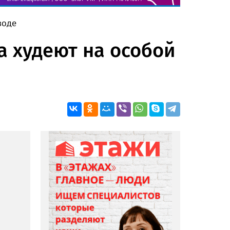
воде
а худеют на особой