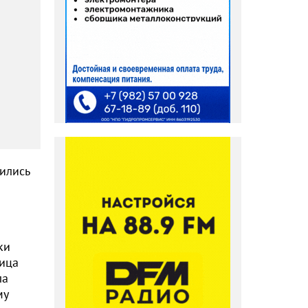
чились
ки
ница
ла
му