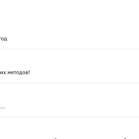
тод
угих методов!
ют…