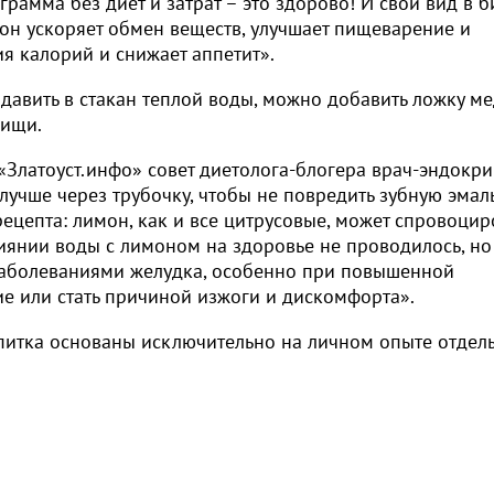
грамма без диет и затрат – это здорово! И свой вид в 
мон ускоряет обмен веществ, улучшает пищеварение и
я калорий и снижает аппетит». ​
давить в стакан теплой воды, можно добавить ложку ме
пищи.
«Златоуст.инфо» совет диетолога-блогера врач-эндокр
лучше через трубочку, чтобы не повредить зубную эмаль
 рецепта: лимон, как и все цитрусовые, может спровоцир
иянии воды с лимоном на здоровье не проводилось, но
заболеваниями желудка, особенно при повышенной
ие или стать причиной изжоги и дискомфорта».
апитка основаны исключительно на личном опыте отдел