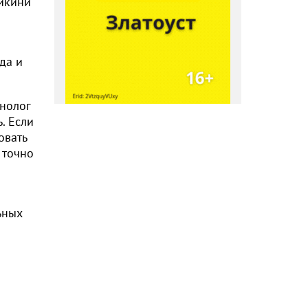
бикини
да и
инолог
. Если
овать
 точно
ьных