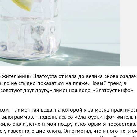
е жительницы Златоуста от мала до велика снова озада
было не стыдно показаться на пляже. Новый тренд в
оветуют друг другу, - лимонная вода. «Златоуст.инфо»
м – лимонная вода, на которой я за месяц практичес
 килограммов, - поделилась со «Златоуст.инфо» житель
кило стали легче и мои подруги, которым я посоветова
е у известного диетолога. Он отметил, что много по это