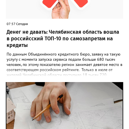
визуального архива проекта. 20 участников обещают
пригласить на итоговую фотосессию в Москве. Персональную
«Карту улыбок», которую можно скачать, сохранить и
опубликовать в социальных сетях, отмечают в оргкомитете,
07:57 Сегодня
получат все, кто улыбнулся.
Денег не давать: Челябинская область вошла
в российсский ТОП-10 по самозапретам на
кредиты
По данным Объединённого кредитного бюро, заявку на такую
услугу с момента запуска сервиса подали больше 680 тысяч
человек, по этому показателю регион занимает девятое место в
соответствующем российском рейтинге. Только в июле от
жителей Челябинской области поступило 18 тысяч 720
заявлений на установку ограничений и около 6700 — на их
снятие. В целом не давать им взаймы сегодня просят 543 с
лишним тысячи человек. Почти 89 тысяч за это время решили
запрет отозвать. При этом, утверждают аналитики бюро,
примерно каждый пятый из тех, кто установил самозапрет,
никогда кредиты не брал, столько же погасили долги недавно,
а больше половины имеют долговые обязательства сейчас.