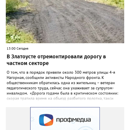
года.
13:00 Сегодня
В Златоусте отремонтировали дорогу в
частном секторе
О том, что в порядок привели около 300 метров улицы 4-я
Нагорная, сообщили активисты Народного фронта. К
общественникам обратилась одна из жительниц – ветеран
педагогического труда, сейчас она ухаживает за супругом-
инвалидом. «Дорога годами была в критическом состоянии:
скорая тратила время на объезд разбитого полотна, такси
порой отказывались пробираться к домам, щадя подвеску, а
однажды реанимация не смогла добраться до больного.
Жители писали в администрацию города и другие инстанции,
пытались ремонтировать дорогу своими силами – всё тщетно»,
– рассказали в ОНФ. Общественники подчеркнули: именно
они добились, чтобы участок разровняли и отсыпали. Для