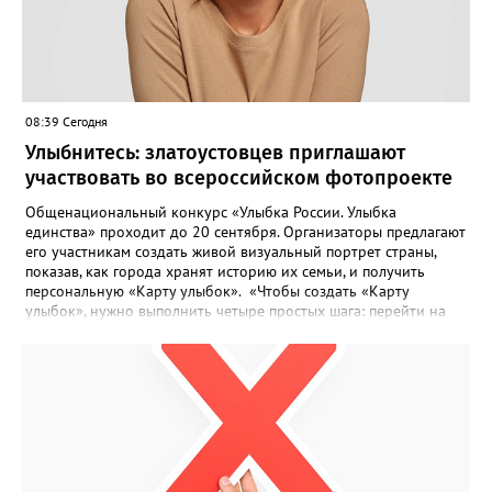
08:39 Сегодня
Улыбнитесь: златоустовцев приглашают
участвовать во всероссийском фотопроекте
Общенациональный конкурс «Улыбка России. Улыбка
единства» проходит до 20 сентября. Организаторы предлагают
его участникам создать живой визуальный портрет страны,
показав, как города хранят историю их семьи, и получить
персональную «Карту улыбок». «Чтобы создать «Карту
улыбок», нужно выполнить четыре простых шага: перейти на
сайт улыбкароссии.рф и нажать кнопку «Собрать карту
улыбок»; загрузить фотографию с улыбкой – подойдёт портрет
одного человека, пары, семьи или нескольких поколений в
одном кадре; отметить один или несколько городов,
связанных с историей семьи или важными воспоминаниями;
добавить подписи к городам, кратко объяснив связь с каждым
из них, указать контакты и подтвердить согласие с правилами
проекта», - говорится в инструкции на сайте проекта. ‍Заявка
может быть семейной, а после модерации стать частью