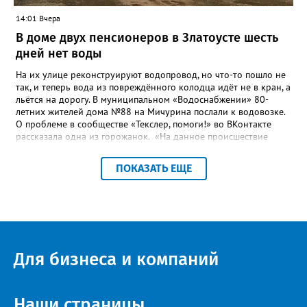
14:01 Вчера
В доме двух пенсионеров в Златоусте шесть
дней нет воды
На их улице реконструируют водопровод, но что-то пошло не
так, и теперь вода из повреждённого колодца идёт не в кран, а
льётся на дорогу. В муниципальном «Водоснабжении» 80-
летних жителей дома №88 на Мичурина послали к водовозке.
О проблеме в сообществе «Текслер, помоги!» во ВКонтакте
рассказала одна из горожанок. «На данное происшествие
аварийная бригада до сих пор не приехала, и по словам
гл.инженера Шепелева А.Н. из обслуживающей организации
ПОКАЗАТЬ ЕЩЕ
МУП ЗГО "Златоустовское Водоснабжение" ул. Островского, 7,
никакие работы по восстановлению подачи воды в дом
проводиться не будут. Вот уже шесть дней пенсионеры без
воды!», - пишет возмущённая женщина (стиль, орфография и
пунктуация авторские). Под обращением есть комментарий
пользователя под ником Olga Vyacheslavovna. Она сообщает:
сейчас МУП «Водоснабжение» ведёт реконструкцию сетей в
Для бизнеса и компаний
посёлке и работать приходится в сложных условиях горной
местности. «К сожалению, в процессе бурения иногда
выявляются или случайно повреждаются существующие вводы
малого диаметра, - отмечает Olga Vyacheslavovna. - Зачастую
Наши страницы