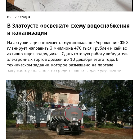
05:52 Сегодня
В Златоусте «освежат» схему водоснабжения
и канализации
На актуализацию документа муниципальное Управление ЖКХ
планирует направить 3 миллиона 470 тысяч рублей и сейчас
активно ищет подрядчика. Сдать готовую работу победитель
электронных торгов должен до 10 декабря этого года. В
техническом задании, которое размещено на портале
закупки.гоу, сказано, что среди главных задач - улучшение
качества жизни и охраны здоровья златоустовцев и
повышение энергоэффективности систем. Кроме электронных
схем, исполнителю нужно разработать предложения по
строительству и реконструкции водоснабжения и канализации,
оценив размер вложений, а также представить перечень
бесхозных объектов и возможные сценарии развития этой
сферы городского хозяйства. В июне 2025 года
«Златоуст.инфо» сообщал о подобных торгах. Тогда цена
вопроса была почти в три раза выше - 9 миллионов 13 тысяч
486 рублей, а в списке работ была разработка электронной
системы ливнёвок.