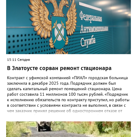
безопасную государственную экосистему. Предполагается, что
переход пройдёт максимально комфортно для пользователей».
Привычные функции - оценки, расписание, домашние задания,
связь с учителями, знакомые пользователям экосистемы
«Госуслуги Моя школа», не просто сохранятся, они будут
собраны в одном месте, подчеркнули в ведомстве. Причём в
этом случае переход на ТОР станет вообще незаметным.
15:11 Сегодня
В Златоусте сорван ремонт стационара
Контракт с уфимской компанией «ПИАЛ» городская больница
заключила в декабре 2025 года. Подрядчик должен был
сделать капитальный ремонт помещений стационара. Цена
работ составила 11 миллионов 100 тысяч рублей. «Подрядчик
к исполнению обязательств по контракту приступил, но работы
в соответствии с условиями контракта не выполнил, в связи с
чем заказчик принял решение об одностороннем отказе от
исполнения обязательств по контракту», – сообщили в
Челябинском УФАС. Антимонопольная служба приняла
решение включить ООО «ПИАЛ» в реестр недобросовестных
поставщиков. В чёрном списке уфимский подрядчик будет два