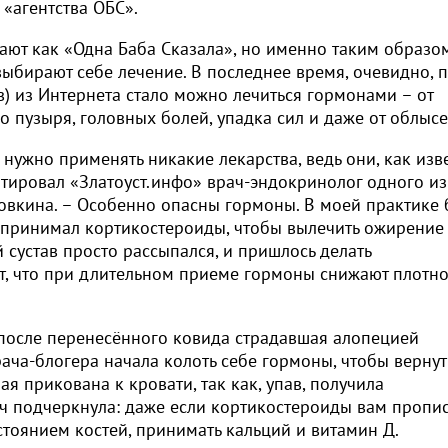
 «агентства ОБС».
ют как «Одна Баба Сказала», но именно таким образом
ыбирают себе лечение. В последнее время, очевидно, 
в) из Интернета стало можно лечиться гормонами – от
о пузыря, головных болей, упадка сил и даже от облысе
 нужно применять никакие лекарства, ведь они, как изве
ентировал «Златоуст.инфо» врач-эндокринолог одного из
ровкина. – Особенно опасны гормоны. В моей практике
о принимал кортикостероиды, чтобы вылечить ожирение
 сустав просто рассыпался, и пришлось делать
т, что при длительном приеме гормоны снижают плотно
, после перенесённого ковида страдавшая алопецией
ача-блогера начала колоть себе гормоны, чтобы вернут
я прикована к кровати, так как, упав, получила
 подчеркнула: даже если кортикостероиды вам пропи
состоянием костей, принимать кальций и витамин Д.