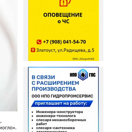
,
могло».