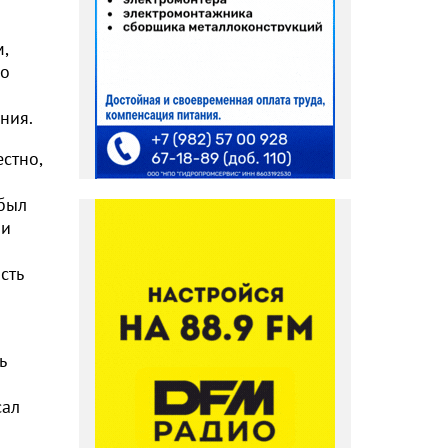
,
по
ния.
стно,
 был
 и
сть
ь
сал