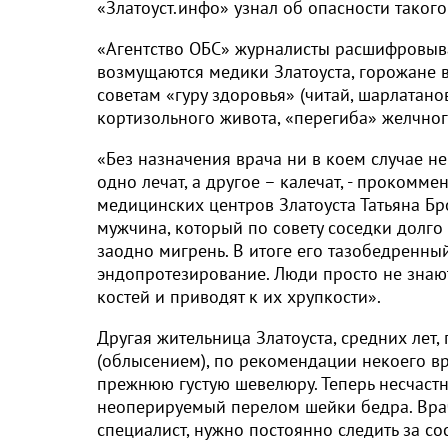
«Златоуст.инфо» узнал об опасности такого
«Агентство ОБС» журналисты расшифровыва
возмущаются медики Златоуста, горожане в
советам «гуру здоровья» (читай, шарлатано
кортизольного живота, «перегиба» желчног
«Без назначения врача ни в коем случае не
одно лечат, а другое – калечат, - прокомм
медицинских центров Златоуста Татьяна Б
мужчина, который по совету соседки долг
заодно мигрень. В итоге его тазобедренный
эндопротезирование. Люди просто не знаю
костей и приводят к их хрупкости».
Другая жительница Златоуста, средних лет
(облысением), по рекомендации некоего вр
прежнюю густую шевелюру. Теперь несчастна
неоперируемый перелом шейки бедра. Врач
специалист, нужно постоянно следить за 