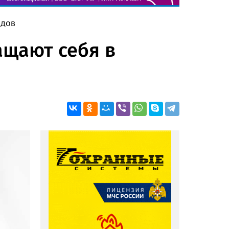
идов
ащают себя в