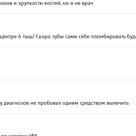
монов и хрупкости костей, но я не врач
м центре 6 тыщ! Скоро зубы сами себе пломбировать б
у диагнозов не пробовал одним средством вылечить
ат, по советам ИИ