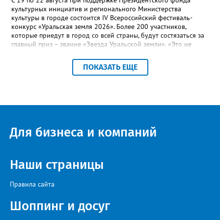
С 19 по 22 августа при поддержке Президентского фонда
культурных инициатив и регионального Министерства
культуры в городе состоится IV Всероссийский фестиваль-
конкурс «Уральская земля 2026». Более 200 участников,
которые приедут в город со всей страны, будут состязаться за
главный приз – звание «Звезда Уральской земли». «Это не
просто конкурс, а четыре дня живого творчества:
прослушивания участников, мастер-классы от ведущих
ПОКАЗАТЬ ЕЩЕ
наставников, выступления победителей прошлых лет и
приглашённых артистов», - сообщает оргкомитет. Вход на все
фестивальные мероприятия будет свободным. В 2025 году в
фестивале участвовали 26 финалистов из городов
Челябинской, Свердловской, Курганской, Оренбургской
областей, Ханты-Мансийского автономного округа и
Республики Башкортостан. Приглашённой звездой стал
Для бизнеса и компаний
идейный вдохновитель, организатор фестиваля, эстрадный
певец, победитель главного патриотического конкурса страны
«Солдатский конверт», лауреат премии в области культуры и
искусства «Золотая лира», участник телевизионных проектов
Наши страницы
на Первом канале, обладатель звания «Голос страны» Алексей
Ковин.
Правила сайта
Шоппинг и досуг