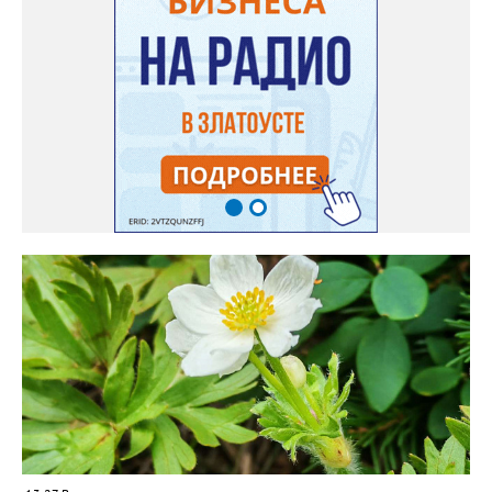
садовод советует сразу убрать семена в холодильник на два
месяца, а место посадки - мульчировать мелкой корой. Семена
самосевом в ней отлично прорастают. Если иногда срезать
сухие цветы и стряхивать семена вокруг куртины, лаванда
весной прорастет сама. Ещё один секрет – этот символ
Прованса не любит «вкусную» почву. Добавляйте в посадочную
яму гравий и песок – требуется хороший дренаж. В первый год
Екатерина рекомендует цветы убирать, чтобы силы куста
пошли на наращивание корневой системы. А со второго года
пусть лаванда цветёт во всю силу! Фото: Екатерина Бойко,
специально для «Златоуст.инфо». Обсуждение новости здесь
ВКОНТАКТЕ https://vk.com/newszlatoust74