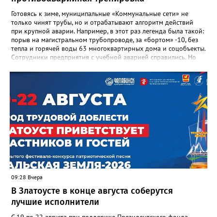
в некрологе.
Готовясь к зиме, муниципальные «Коммунальные сети» не
только чинят трубы, но и отрабатывают алгоритм действий
при крупной аварии. Например, в этот раз легенда была такой:
порыв на магистральном трубопроводе, за «бортом» -10, без
тепла и горячей воды 63 многоквартирных дома и соцобъекты.
Сотрудники предприятия с учебной аварией справились. Но
участвовавшие в тренировке представители Госжилинспекции
отметили и недочёты. «Например, управляющие компании
несвоевременно приняли меры для предотвращения
“перемерзания” общей домовой тепловой сети
многоквартирного дома, отсутствовало взаимодействие с
ресурсоснабжающей организацией, ЕДДС и иными службами»,
— сообщила начальник Главного управления ГЖИ Ирина
Настенко. В следующий раз, рекомендовали в
Госжилинспекции, службы должны действовать слаженно. И
оперативно делиться информацией со всеми
заинтересованными – от поставщика тепла до конечных
потребителей.
09:28 Вчера
В Златоусте в конце августа соберутся
лучшие исполнители