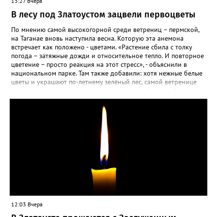
13:27 Вчера
В лесу под Златоустом зацвели первоцветы
По мнению самой высокогорной среди ветрениц – пермской,
на Таганае вновь наступила весна. Которую эта анемона
встречает как положено - цветами. «Растение сбила с толку
погода – затяжные дожди и относительное тепло. И повторное
цветение – просто реакция на этот стресс», - объяснили в
национальном парке. Там также добавили: хотя нежные белые
цветы и украшают по-летнему зелёный лес, самой ветренице
такой «рецидив» пользы не приносит, а наоборот, забирает
силы перед долгой зимовкой.
12:03 Вчера