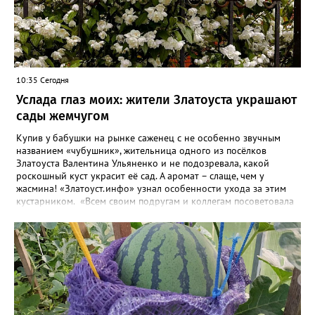
10:35 Сегодня
Услада глаз моих: жители Златоуста украшают
сады жемчугом
Купив у бабушки на рынке саженец с не особенно звучным
названием «чубушник», жительница одного из посёлков
Златоуста Валентина Ульяненко и не подозревала, какой
роскошный куст украсит её сад. А аромат – слаще, чем у
жасмина! «Златоуст.инфо» узнал особенности ухода за этим
кустарником. «Всем своим подругам и коллегам посоветовала
непременно посадить чубушник, и его становится в нашем
городе всё больше, - рассказала нашему порталу Валентина. – У
меня растёт, на мой взгляд, самый красивый сорт – «Жемчуг».
Моему кусту (на фото) четыре года, достаточно компактный.
Махровые цветки - диаметром шесть сантиметров. Цветёт в
июле не менее трёх недель. Oчень ароматный, что редко
встречается у сортовых особeй. Не бойтесь подстригать - он
это любит. Если не знаете, чем украсить свой сад, сажайте