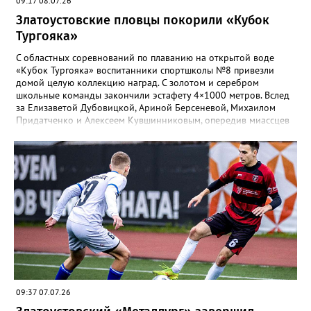
09:17 08.07.26
Златоустовские пловцы покорили «Кубок
Тургояка»
С областных соревнований по плаванию на открытой воде
«Кубок Тургояка» воспитанники спортшколы №8 привезли
домой целую коллекцию наград. С золотом и серебром
школьные команды закончили эстафету 4×1000 метров. Вслед
за Елизаветой Дубовицкой, Ариной Берсеневой, Михаилом
Придатченко и Алексеем Кувшинниковым, опередив миассцев
всего на три секунды финишировали Алесия Соколова,
Анастасия Лущикова, Дмитрий Векшин и Макар Смирнов.
Золото на тысяче метрах среди девушек 14–16 лет забрала
Арина Берсенева, чуть отстала от неё Софья Новикова. На трёх
тысячах метров с выбыванием среди юношей первым стал
Ярослав Верещагин, третьим — Михаил Придатченко. А в
заплыве на три тысячи 3000 метров пьедестал оказался
полностью златоустовским. На него поднялись Софья
Колесникова, Арина Берсенева и Елизавета Дубовицкая. Всего
в «Кубке Тургояка» на старт вышли 155 спортсменов из
Златоуста, Миасса, Челябинска, Пласта и Южноуральска.
09:37 07.07.26