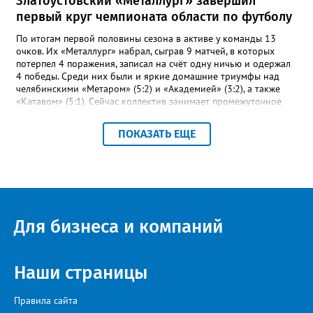
Златоустовский «Металлург» завершил
первый круг чемпионата области по футболу
По итогам первой половины сезона в активе у команды 13
очков. Их «Металлург» набрал, сыграв 9 матчей, в которых
потерпел 4 поражения, записал на счёт одну ничью и одержал
4 победы. Среди них были и яркие домашние триумфы над
челябинскими «Метаром» (5:2) и «Академией» (3:2), а также
«Катавом» (5:1). Сейчас коллектив занимает промежуточное
шестое место – это самая середина турнирной таблицы.
Строкой выше златоустовцев – коркинский «Шахтёр». При
ПОКАЗАТЬ ЕЩЕ
прочих одинаковых показателях двух идущих плечом к плечу
соперников отличает лишь разница между забитыми и
пропущенными мячами: 23-17 и 27-23 соответственно.
«Впереди второй круг чемпионата, где у команды будет
возможность улучшить свои позиции в турнирной таблице и
взять реванш у принципиальных соперников», - сообщили в ФК
«Металлург». После первого круга чемпионата области
Для бизнеса и компаний
лидирует «Звезда» из Чебаркуля, в первую тройку также вошли
две челябинские команды – «Спартак» и «Метар».
Наши страницы
Правила сайта