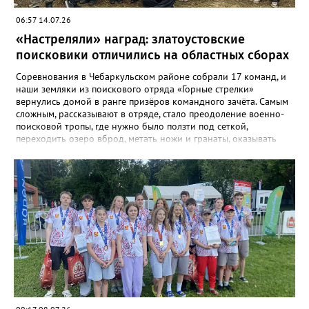
06:57 14.07.26
«Настреляли» наград: златоустовские
поисковики отличились на областных сборах
Соревнования в Чебаркульском районе собрали 17 команд, и
наши земляки из поискового отряда «Горные стрелки»
вернулись домой в ранге призёров командного зачёта. Самым
сложным, рассказывают в отряде, стало преодоление военно-
поисковой тропы, где нужно было ползти под сеткой,
переходить озеро вброд, метать ножи и гранаты, оказывать
первую помощь. Но закалённые многими поисковыми
экспедициями и тренировками старшие «Горные стрелки»
финишировали вторыми, а их товарищи из средней группы –
третьими. В соревновательной программе были и визитка, и
видеоролик, а также викторина, конкурс музейных
экспотнатов и «профессиональный» этап под названием
«Эксгумация. Документирование работ», где средняя группа
лидировала, а старшие взяли бронзу. Всего «Горные стрелки»
привезли 13 наград разного достоинства. В средней группе
представители отряда стали вице-чемпионами, в старшей –
замкнули тройку лучших.