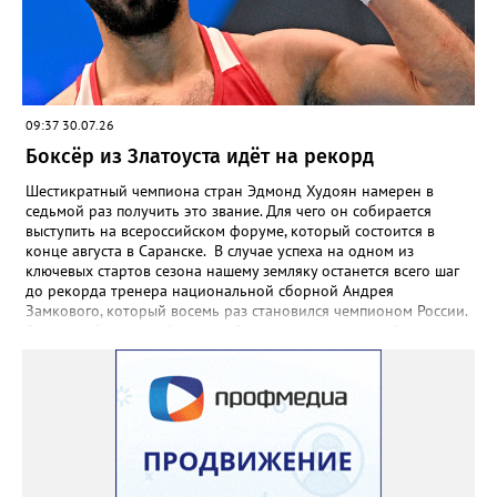
09:37 30.07.26
Боксёр из Златоуста идёт на рекорд
Шестикратный чемпиона стран Эдмонд Худоян намерен в
седьмой раз получить это звание. Для чего он собирается
выступить на всероссийском форуме, который состоится в
конце августа в Саранске. В случае успеха на одном из
ключевых стартов сезона нашему земляку останется всего шаг
до рекорда тренера национальной сборной Андрея
Замкового, который восемь раз становился чемпионом России.
3 августа боксёрский турнир Спартакиады народов России
стартует в Челябинске. На ринг ДС «Юность» выйдут как
сильнейшие мужчины, так и женщины — лидеры национальной
сборной. Они разыграют 13 комплектов наград.