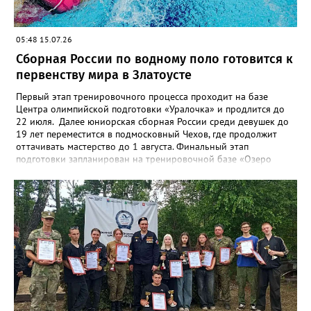
05:48 15.07.26
Сборная России по водному поло готовится к
первенству мира в Златоусте
Первый этап тренировочного процесса проходит на базе
Центра олимпийской подготовки «Уралочка» и продлится до
22 июля. Далее юниорская сборная России среди девушек до
19 лет переместится в подмосковный Чехов, где продолжит
оттачивать мастерство до 1 августа. Финальный этап
подготовки запланирован на тренировочной базе «Озеро
Круглое» до 13 августа. Мировой форум стартует через день в
испанском городе Пуэрто-де-ла-Крус. Национальную сборную
на этом турнире возглавит тренер златоустовской «Уралочки»
Дмитрий Андреев.