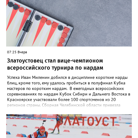
07:25 Вчера
Златоустовец стал вице-чемпионом
всероссийского турнира по нардам
Успеха Иван Миленин добился в дисциплине короткие нарды
блиц, кроме того, ему удалось пробиться в полуфинал Кубка
мастеров по коротким нардам. В ежегодных всероссийских
соревнованиях по нардам Кубок Сибири и Дальнего Востока в
Красноярске участвовали более 100 спортсменов из 20
регионов страны. Сборная Челябинской области привезла
домой несколько наград. Кроме серебра, которое добыл наш
земляк, это три золота Ксении Нагаевой и Екатерины
Дроздовой из Челябинска, бронза представительницы Миасса
Ирины Зобковой и челябинца Сергея Лютова. Ещё одну
бронзу в общую копилку положила чемпионка турнира