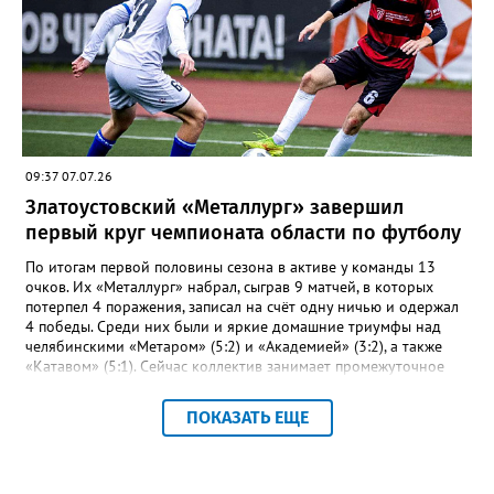
тысячах метров с выбыванием среди юношей первым стал
Ярослав Верещагин, третьим — Михаил Придатченко. А в
заплыве на три тысячи 3000 метров пьедестал оказался
полностью златоустовским. На него поднялись Софья
Колесникова, Арина Берсенева и Елизавета Дубовицкая. Всего
в «Кубке Тургояка» на старт вышли 155 спортсменов из
Златоуста, Миасса, Челябинска, Пласта и Южноуральска.
09:37 07.07.26
Златоустовский «Металлург» завершил
первый круг чемпионата области по футболу
По итогам первой половины сезона в активе у команды 13
очков. Их «Металлург» набрал, сыграв 9 матчей, в которых
потерпел 4 поражения, записал на счёт одну ничью и одержал
4 победы. Среди них были и яркие домашние триумфы над
челябинскими «Метаром» (5:2) и «Академией» (3:2), а также
«Катавом» (5:1). Сейчас коллектив занимает промежуточное
шестое место – это самая середина турнирной таблицы.
Строкой выше златоустовцев – коркинский «Шахтёр». При
ПОКАЗАТЬ ЕЩЕ
прочих одинаковых показателях двух идущих плечом к плечу
соперников отличает лишь разница между забитыми и
пропущенными мячами: 23-17 и 27-23 соответственно.
«Впереди второй круг чемпионата, где у команды будет