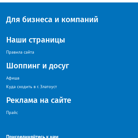
возможность улучшить свои позиции в турнирной таблице и
взять реванш у принципиальных соперников», - сообщили в ФК
«Металлург». После первого круга чемпионата области
Для бизнеса и компаний
лидирует «Звезда» из Чебаркуля, в первую тройку также вошли
две челябинские команды – «Спартак» и «Метар».
Наши страницы
Правила сайта
Шоппинг и досуг
Афиша
Куда сходить в г. Златоуст
Реклама на сайте
Прайс
Присоединяйтесь к нам