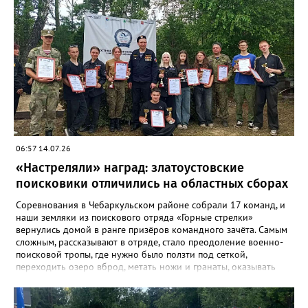
испанском городе Пуэрто-де-ла-Крус. Национальную сборную
на этом турнире возглавит тренер златоустовской «Уралочки»
Дмитрий Андреев.
06:57 14.07.26
«Настреляли» наград: златоустовские
поисковики отличились на областных сборах
Соревнования в Чебаркульском районе собрали 17 команд, и
наши земляки из поискового отряда «Горные стрелки»
вернулись домой в ранге призёров командного зачёта. Самым
сложным, рассказывают в отряде, стало преодоление военно-
поисковой тропы, где нужно было ползти под сеткой,
переходить озеро вброд, метать ножи и гранаты, оказывать
первую помощь. Но закалённые многими поисковыми
экспедициями и тренировками старшие «Горные стрелки»
финишировали вторыми, а их товарищи из средней группы –