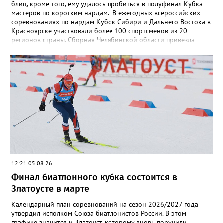
блиц, кроме того, ему удалось пробиться в полуфинал Кубка
мастеров по коротким нардам. В ежегодных всероссийских
соревнованиях по нардам Кубок Сибири и Дальнего Востока в
Красноярске участвовали более 100 спортсменов из 20
регионов страны. Сборная Челябинской области привезла
домой несколько наград. Кроме серебра, которое добыл наш
земляк, это три золота Ксении Нагаевой и Екатерины
Дроздовой из Челябинска, бронза представительницы Миасса
Ирины Зобковой и челябинца Сергея Лютова. Ещё одну
бронзу в общую копилку положила чемпионка турнира
Екатерина Дроздова.
12:21 05.08.26
Финал биатлонного кубка состоится в
Златоусте в марте
Календарный план соревнований на сезон 2026/2027 года
утвердил исполком Союза биатлонистов России. В этом
графике значится и Златоуст, которому вновь поручили