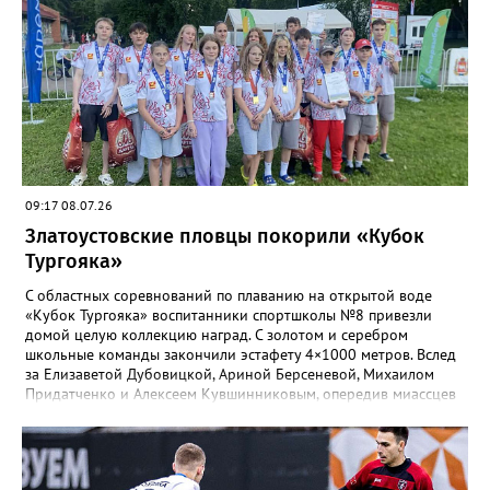
третьими. В соревновательной программе были и визитка, и
видеоролик, а также викторина, конкурс музейных
экспотнатов и «профессиональный» этап под названием
«Эксгумация. Документирование работ», где средняя группа
лидировала, а старшие взяли бронзу. Всего «Горные стрелки»
привезли 13 наград разного достоинства. В средней группе
представители отряда стали вице-чемпионами, в старшей –
замкнули тройку лучших.
09:17 08.07.26
Златоустовские пловцы покорили «Кубок
Тургояка»
С областных соревнований по плаванию на открытой воде
«Кубок Тургояка» воспитанники спортшколы №8 привезли
домой целую коллекцию наград. С золотом и серебром
школьные команды закончили эстафету 4×1000 метров. Вслед
за Елизаветой Дубовицкой, Ариной Берсеневой, Михаилом
Придатченко и Алексеем Кувшинниковым, опередив миассцев
всего на три секунды финишировали Алесия Соколова,
Анастасия Лущикова, Дмитрий Векшин и Макар Смирнов.
Золото на тысяче метрах среди девушек 14–16 лет забрала
Арина Берсенева, чуть отстала от неё Софья Новикова. На трёх