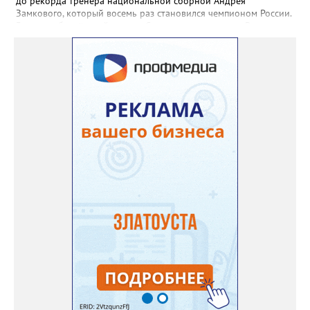
до рекорда тренера национальной сборной Андрея
Замкового, который восемь раз становился чемпионом России.
3 августа боксёрский турнир Спартакиады народов России
стартует в Челябинске. На ринг ДС «Юность» выйдут как
сильнейшие мужчины, так и женщины — лидеры национальной
сборной. Они разыграют 13 комплектов наград.