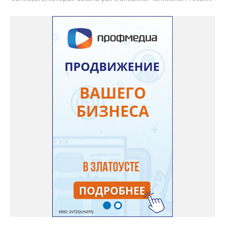
3 августа боксёрский турнир Спартакиады народов России
стартует в Челябинске. На ринг ДС «Юность» выйдут как
сильнейшие мужчины, так и женщины — лидеры национальной
сборной. Они разыграют 13 комплектов наград.