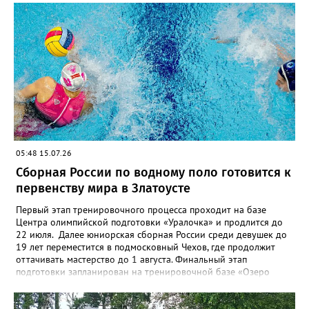
05:48 15.07.26
Сборная России по водному поло готовится к
первенству мира в Златоусте
Первый этап тренировочного процесса проходит на базе
Центра олимпийской подготовки «Уралочка» и продлится до
22 июля. Далее юниорская сборная России среди девушек до
19 лет переместится в подмосковный Чехов, где продолжит
оттачивать мастерство до 1 августа. Финальный этап
подготовки запланирован на тренировочной базе «Озеро
Круглое» до 13 августа. Мировой форум стартует через день в
испанском городе Пуэрто-де-ла-Крус. Национальную сборную
на этом турнире возглавит тренер златоустовской «Уралочки»