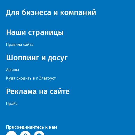
взять реванш у принципиальных соперников», - сообщили в ФК
«Металлург». После первого круга чемпионата области
Для бизнеса и компаний
лидирует «Звезда» из Чебаркуля, в первую тройку также вошли
две челябинские команды – «Спартак» и «Метар».
Наши страницы
Правила сайта
Шоппинг и досуг
Афиша
Куда сходить в г. Златоуст
Реклама на сайте
Прайс
Присоединяйтесь к нам