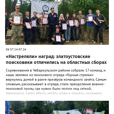
Дмитрий Андреев.
06:57 14.07.26
«Настреляли» наград: златоустовские
поисковики отличились на областных сборах
Соревнования в Чебаркульском районе собрали 17 команд, и
наши земляки из поискового отряда «Горные стрелки»
вернулись домой в ранге призёров командного зачёта. Самым
сложным, рассказывают в отряде, стало преодоление военно-
поисковой тропы, где нужно было ползти под сеткой,
переходить озеро вброд, метать ножи и гранаты, оказывать
первую помощь. Но закалённые многими поисковыми
экспедициями и тренировками старшие «Горные стрелки»
финишировали вторыми, а их товарищи из средней группы –
третьими. В соревновательной программе были и визитка, и