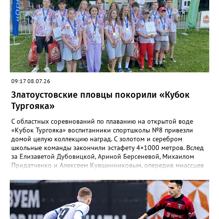
видеоролик, а также викторина, конкурс музейных
экспотнатов и «профессиональный» этап под названием
«Эксгумация. Документирование работ», где средняя группа
лидировала, а старшие взяли бронзу. Всего «Горные стрелки»
привезли 13 наград разного достоинства. В средней группе
представители отряда стали вице-чемпионами, в старшей –
замкнули тройку лучших.
09:17 08.07.26
Златоустовские пловцы покорили «Кубок
Тургояка»
С областных соревнований по плаванию на открытой воде
«Кубок Тургояка» воспитанники спортшколы №8 привезли
домой целую коллекцию наград. С золотом и серебром
школьные команды закончили эстафету 4×1000 метров. Вслед
за Елизаветой Дубовицкой, Ариной Берсеневой, Михаилом
Придатченко и Алексеем Кувшинниковым, опередив миассцев
всего на три секунды финишировали Алесия Соколова,
Анастасия Лущикова, Дмитрий Векшин и Макар Смирнов.
Золото на тысяче метрах среди девушек 14–16 лет забрала
Арина Берсенева, чуть отстала от неё Софья Новикова. На трёх
тысячах метров с выбыванием среди юношей первым стал
Ярослав Верещагин, третьим — Михаил Придатченко. А в