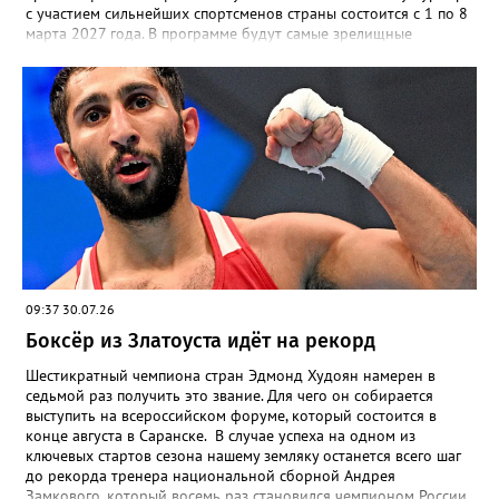
с участием сильнейших спортсменов страны состоится с 1 по 8
марта 2027 года. В программе будут самые зрелищные
дисциплины: спринт, гонка преследования и масс-старт.
09:37 30.07.26
Боксёр из Златоуста идёт на рекорд
Шестикратный чемпиона стран Эдмонд Худоян намерен в
седьмой раз получить это звание. Для чего он собирается
выступить на всероссийском форуме, который состоится в
конце августа в Саранске. В случае успеха на одном из
ключевых стартов сезона нашему земляку останется всего шаг
до рекорда тренера национальной сборной Андрея
Замкового, который восемь раз становился чемпионом России.