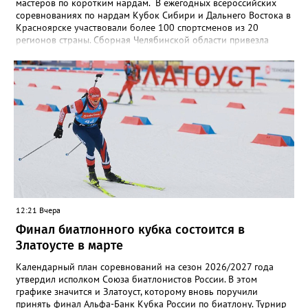
мастеров по коротким нардам. В ежегодных всероссийских
соревнованиях по нардам Кубок Сибири и Дальнего Востока в
Красноярске участвовали более 100 спортсменов из 20
регионов страны. Сборная Челябинской области привезла
домой несколько наград. Кроме серебра, которое добыл наш
земляк, это три золота Ксении Нагаевой и Екатерины
Дроздовой из Челябинска, бронза представительницы Миасса
Ирины Зобковой и челябинца Сергея Лютова. Ещё одну
бронзу в общую копилку положила чемпионка турнира
Екатерина Дроздова.
12:21 Вчера
Финал биатлонного кубка состоится в
Златоусте в марте
Календарный план соревнований на сезон 2026/2027 года
утвердил исполком Союза биатлонистов России. В этом
графике значится и Златоуст, которому вновь поручили
принять финал Альфа-Банк Кубка России по биатлону. Турнир