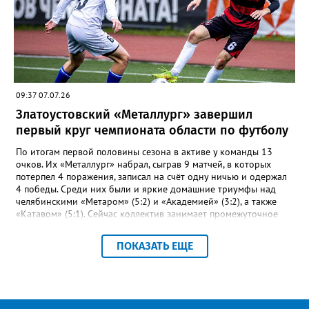
заплыве на три тысячи 3000 метров пьедестал оказался
полностью златоустовским. На него поднялись Софья
Колесникова, Арина Берсенева и Елизавета Дубовицкая. Всего
в «Кубке Тургояка» на старт вышли 155 спортсменов из
Златоуста, Миасса, Челябинска, Пласта и Южноуральска.
09:37 07.07.26
Златоустовский «Металлург» завершил
первый круг чемпионата области по футболу
По итогам первой половины сезона в активе у команды 13
очков. Их «Металлург» набрал, сыграв 9 матчей, в которых
потерпел 4 поражения, записал на счёт одну ничью и одержал
4 победы. Среди них были и яркие домашние триумфы над
челябинскими «Метаром» (5:2) и «Академией» (3:2), а также
«Катавом» (5:1). Сейчас коллектив занимает промежуточное
шестое место – это самая середина турнирной таблицы.
Строкой выше златоустовцев – коркинский «Шахтёр». При
ПОКАЗАТЬ ЕЩЕ
прочих одинаковых показателях двух идущих плечом к плечу
соперников отличает лишь разница между забитыми и
пропущенными мячами: 23-17 и 27-23 соответственно.
«Впереди второй круг чемпионата, где у команды будет
возможность улучшить свои позиции в турнирной таблице и