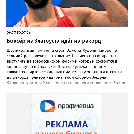
09:37 30.07.26
Боксёр из Златоуста идёт на рекорд
Шестикратный чемпиона стран Эдмонд Худоян намерен в
седьмой раз получить это звание. Для чего он собирается
выступить на всероссийском форуме, который состоится в
конце августа в Саранске. В случае успеха на одном из
ключевых стартов сезона нашему земляку останется всего шаг
до рекорда тренера национальной сборной Андрея
Замкового, который восемь раз становился чемпионом России.
3 августа боксёрский турнир Спартакиады народов России
стартует в Челябинске. На ринг ДС «Юность» выйдут как
сильнейшие мужчины, так и женщины — лидеры национальной
сборной. Они разыграют 13 комплектов наград.