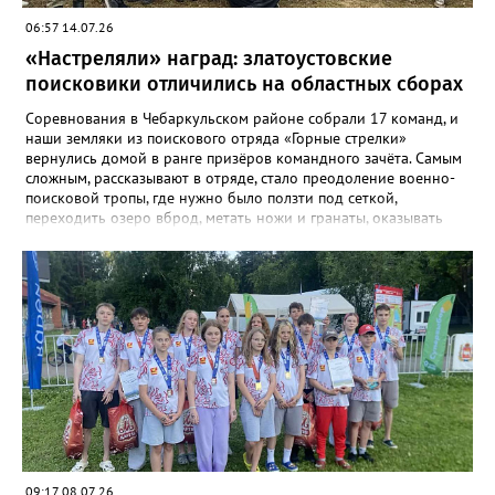
06:57 14.07.26
«Настреляли» наград: златоустовские
поисковики отличились на областных сборах
Соревнования в Чебаркульском районе собрали 17 команд, и
наши земляки из поискового отряда «Горные стрелки»
вернулись домой в ранге призёров командного зачёта. Самым
сложным, рассказывают в отряде, стало преодоление военно-
поисковой тропы, где нужно было ползти под сеткой,
переходить озеро вброд, метать ножи и гранаты, оказывать
первую помощь. Но закалённые многими поисковыми
экспедициями и тренировками старшие «Горные стрелки»
финишировали вторыми, а их товарищи из средней группы –
третьими. В соревновательной программе были и визитка, и
видеоролик, а также викторина, конкурс музейных
экспотнатов и «профессиональный» этап под названием
«Эксгумация. Документирование работ», где средняя группа
лидировала, а старшие взяли бронзу. Всего «Горные стрелки»
привезли 13 наград разного достоинства. В средней группе
представители отряда стали вице-чемпионами, в старшей –
замкнули тройку лучших.
09:17 08.07.26