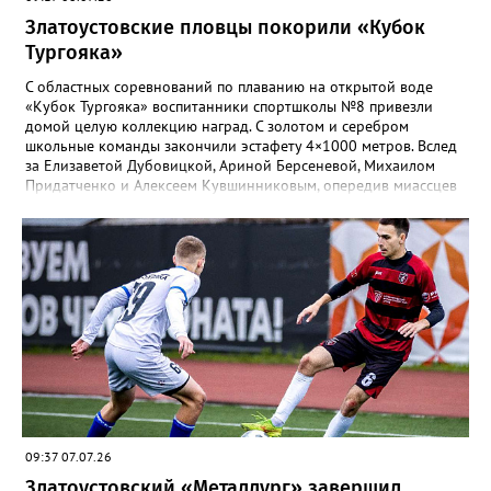
Златоустовские пловцы покорили «Кубок
Тургояка»
С областных соревнований по плаванию на открытой воде
«Кубок Тургояка» воспитанники спортшколы №8 привезли
домой целую коллекцию наград. С золотом и серебром
школьные команды закончили эстафету 4×1000 метров. Вслед
за Елизаветой Дубовицкой, Ариной Берсеневой, Михаилом
Придатченко и Алексеем Кувшинниковым, опередив миассцев
всего на три секунды финишировали Алесия Соколова,
Анастасия Лущикова, Дмитрий Векшин и Макар Смирнов.
Золото на тысяче метрах среди девушек 14–16 лет забрала
Арина Берсенева, чуть отстала от неё Софья Новикова. На трёх
тысячах метров с выбыванием среди юношей первым стал
Ярослав Верещагин, третьим — Михаил Придатченко. А в
заплыве на три тысячи 3000 метров пьедестал оказался
полностью златоустовским. На него поднялись Софья
Колесникова, Арина Берсенева и Елизавета Дубовицкая. Всего
в «Кубке Тургояка» на старт вышли 155 спортсменов из
Златоуста, Миасса, Челябинска, Пласта и Южноуральска.
09:37 07.07.26
Златоустовский «Металлург» завершил