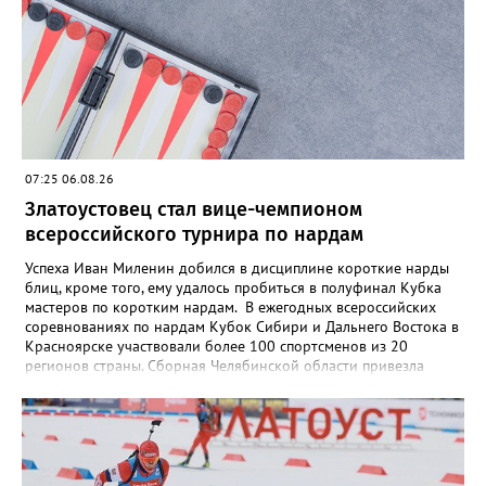
07:25 06.08.26
Златоустовец стал вице-чемпионом
всероссийского турнира по нардам
Успеха Иван Миленин добился в дисциплине короткие нарды
блиц, кроме того, ему удалось пробиться в полуфинал Кубка
мастеров по коротким нардам. В ежегодных всероссийских
соревнованиях по нардам Кубок Сибири и Дальнего Востока в
Красноярске участвовали более 100 спортсменов из 20
регионов страны. Сборная Челябинской области привезла
домой несколько наград. Кроме серебра, которое добыл наш
земляк, это три золота Ксении Нагаевой и Екатерины
Дроздовой из Челябинска, бронза представительницы Миасса
Ирины Зобковой и челябинца Сергея Лютова. Ещё одну
бронзу в общую копилку положила чемпионка турнира
Екатерина Дроздова.