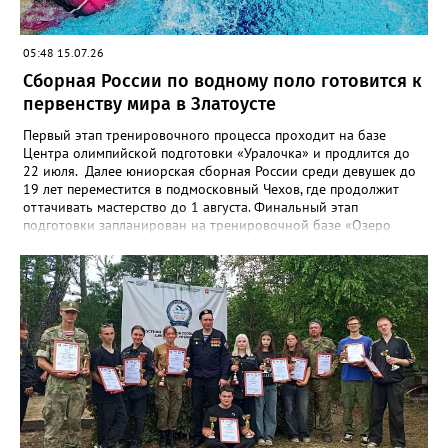
05:48 15.07.26
Сборная России по водному поло готовится к
первенству мира в Златоусте
Первый этап тренировочного процесса проходит на базе
Центра олимпийской подготовки «Уралочка» и продлится до
22 июля. Далее юниорская сборная России среди девушек до
19 лет переместится в подмосковный Чехов, где продолжит
оттачивать мастерство до 1 августа. Финальный этап
подготовки запланирован на тренировочной базе «Озеро
Круглое» до 13 августа. Мировой форум стартует через день в
испанском городе Пуэрто-де-ла-Крус. Национальную сборную
на этом турнире возглавит тренер златоустовской «Уралочки»
Дмитрий Андреев.