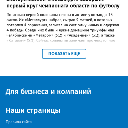
первый круг чемпионата области по футболу
По итогам первой половины сезона в активе у команды 13
очков. Их «Металлург» набрал, сыграв 9 матчей, в которых
потерпел 4 поражения, записал на счёт одну ничью и одержал
4 победы. Среди них были и яркие домашние триумфы над
челябинскими «Метаром» (5:2) и «Академией» (3:2), а также
«Катавом» (5:1). Сейчас коллектив занимает промежуточное
шестое место – это самая середина турнирной таблицы.
Строкой выше златоустовцев – коркинский «Шахтёр». При
ПОКАЗАТЬ ЕЩЕ
прочих одинаковых показателях двух идущих плечом к плечу
соперников отличает лишь разница между забитыми и
пропущенными мячами: 23-17 и 27-23 соответственно.
«Впереди второй круг чемпионата, где у команды будет
возможность улучшить свои позиции в турнирной таблице и
взять реванш у принципиальных соперников», - сообщили в ФК
«Металлург». После первого круга чемпионата области
Для бизнеса и компаний
лидирует «Звезда» из Чебаркуля, в первую тройку также вошли
две челябинские команды – «Спартак» и «Метар».
Наши страницы
Правила сайта