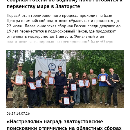
первенству мира в Златоусте
Первый этап тренировочного процесса проходит на базе
Центра олимпийской подготовки «Уралочка» и продлится до
22 июля. Далее юниорская сборная России среди девушек до
19 лет переместится в подмосковный Чехов, где продолжит
оттачивать мастерство до 1 августа. Финальный этап
подготовки запланирован на тренировочной базе «Озеро
Круглое» до 13 августа. Мировой форум стартует через день в
испанском городе Пуэрто-де-ла-Крус. Национальную сборную
на этом турнире возглавит тренер златоустовской «Уралочки»
Дмитрий Андреев.
06:57 14.07.26
«Настреляли» наград: златоустовские
поисковики отличились на областных сборах