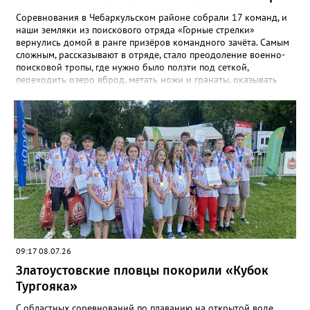
Соревнования в Чебаркульском районе собрали 17 команд, и
наши земляки из поискового отряда «Горные стрелки»
вернулись домой в ранге призёров командного зачёта. Самым
сложным, рассказывают в отряде, стало преодоление военно-
поисковой тропы, где нужно было ползти под сеткой,
переходить озеро вброд, метать ножи и гранаты, оказывать
первую помощь. Но закалённые многими поисковыми
экспедициями и тренировками старшие «Горные стрелки»
финишировали вторыми, а их товарищи из средней группы –
третьими. В соревновательной программе были и визитка, и
видеоролик, а также викторина, конкурс музейных
экспотнатов и «профессиональный» этап под названием
«Эксгумация. Документирование работ», где средняя группа
лидировала, а старшие взяли бронзу. Всего «Горные стрелки»
привезли 13 наград разного достоинства. В средней группе
представители отряда стали вице-чемпионами, в старшей –
замкнули тройку лучших.
09:17 08.07.26
Златоустовские пловцы покорили «Кубок
Тургояка»
С областных соревнований по плаванию на открытой воде