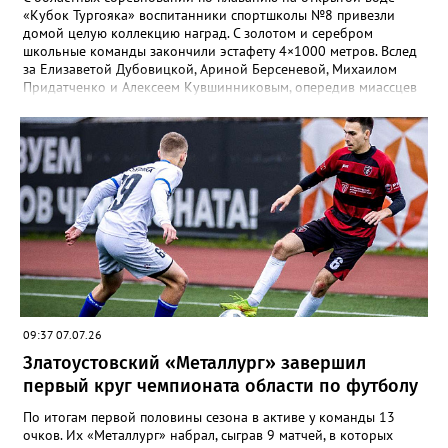
«Кубок Тургояка» воспитанники спортшколы №8 привезли
домой целую коллекцию наград. С золотом и серебром
школьные команды закончили эстафету 4×1000 метров. Вслед
за Елизаветой Дубовицкой, Ариной Берсеневой, Михаилом
Придатченко и Алексеем Кувшинниковым, опередив миассцев
всего на три секунды финишировали Алесия Соколова,
Анастасия Лущикова, Дмитрий Векшин и Макар Смирнов.
Золото на тысяче метрах среди девушек 14–16 лет забрала
Арина Берсенева, чуть отстала от неё Софья Новикова. На трёх
тысячах метров с выбыванием среди юношей первым стал
Ярослав Верещагин, третьим — Михаил Придатченко. А в
заплыве на три тысячи 3000 метров пьедестал оказался
полностью златоустовским. На него поднялись Софья
Колесникова, Арина Берсенева и Елизавета Дубовицкая. Всего
в «Кубке Тургояка» на старт вышли 155 спортсменов из
Златоуста, Миасса, Челябинска, Пласта и Южноуральска.
09:37 07.07.26
Златоустовский «Металлург» завершил
первый круг чемпионата области по футболу
По итогам первой половины сезона в активе у команды 13
очков. Их «Металлург» набрал, сыграв 9 матчей, в которых