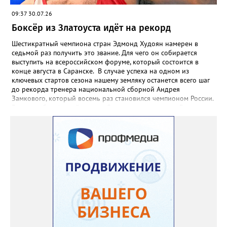
09:37 30.07.26
Боксёр из Златоуста идёт на рекорд
Шестикратный чемпиона стран Эдмонд Худоян намерен в
седьмой раз получить это звание. Для чего он собирается
выступить на всероссийском форуме, который состоится в
конце августа в Саранске. В случае успеха на одном из
ключевых стартов сезона нашему земляку останется всего шаг
до рекорда тренера национальной сборной Андрея
Замкового, который восемь раз становился чемпионом России.
3 августа боксёрский турнир Спартакиады народов России
стартует в Челябинске. На ринг ДС «Юность» выйдут как
сильнейшие мужчины, так и женщины — лидеры национальной
сборной. Они разыграют 13 комплектов наград.