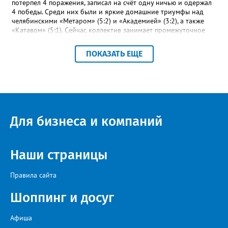
потерпел 4 поражения, записал на счёт одну ничью и одержал
4 победы. Среди них были и яркие домашние триумфы над
челябинскими «Метаром» (5:2) и «Академией» (3:2), а также
«Катавом» (5:1). Сейчас коллектив занимает промежуточное
шестое место – это самая середина турнирной таблицы.
Строкой выше златоустовцев – коркинский «Шахтёр». При
ПОКАЗАТЬ ЕЩЕ
прочих одинаковых показателях двух идущих плечом к плечу
соперников отличает лишь разница между забитыми и
пропущенными мячами: 23-17 и 27-23 соответственно.
«Впереди второй круг чемпионата, где у команды будет
возможность улучшить свои позиции в турнирной таблице и
взять реванш у принципиальных соперников», - сообщили в ФК
«Металлург». После первого круга чемпионата области
Для бизнеса и компаний
лидирует «Звезда» из Чебаркуля, в первую тройку также вошли
две челябинские команды – «Спартак» и «Метар».
Наши страницы
Правила сайта
Шоппинг и досуг
Афиша