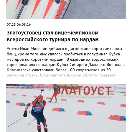
07:25 06.08.26
Златоустовец стал вице-чемпионом
всероссийского турнира по нардам
Успеха Иван Миленин добился в дисциплине короткие нарды
блиц, кроме того, ему удалось пробиться в полуфинал Кубка
мастеров по коротким нардам. В ежегодных всероссийских
соревнованиях по нардам Кубок Сибири и Дальнего Востока в
Красноярске участвовали более 100 спортсменов из 20
регионов страны. Сборная Челябинской области привезла
домой несколько наград. Кроме серебра, которое добыл наш
земляк, это три золота Ксении Нагаевой и Екатерины
Дроздовой из Челябинска, бронза представительницы Миасса
Ирины Зобковой и челябинца Сергея Лютова. Ещё одну
бронзу в общую копилку положила чемпионка турнира
Екатерина Дроздова.