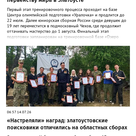
первенству мира в Златоусте
Первый этап тренировочного процесса проходит на базе
Центра олимпийской подготовки «Уралочка» и продлится до
22 июля. Далее юниорская сборная России среди девушек до
19 лет переместится в подмосковный Чехов, где продолжит
оттачивать мастерство до 1 августа. Финальный этап
подготовки запланирован на тренировочной базе «Озеро
Круглое» до 13 августа. Мировой форум стартует через день в
испанском городе Пуэрто-де-ла-Крус. Национальную сборную
на этом турнире возглавит тренер златоустовской «Уралочки»
Дмитрий Андреев.
06:57 14.07.26
«Настреляли» наград: златоустовские
поисковики отличились на областных сборах