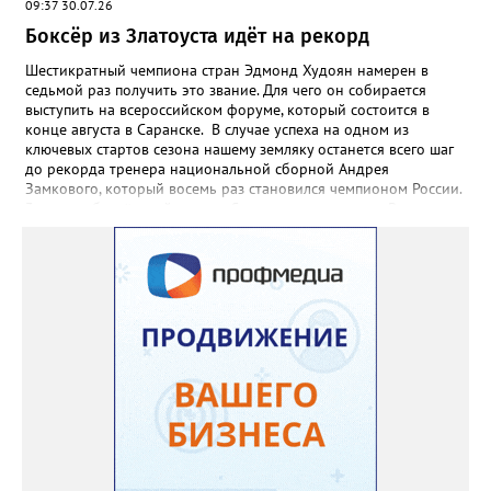
09:37 30.07.26
Боксёр из Златоуста идёт на рекорд
Шестикратный чемпиона стран Эдмонд Худоян намерен в
седьмой раз получить это звание. Для чего он собирается
выступить на всероссийском форуме, который состоится в
конце августа в Саранске. В случае успеха на одном из
ключевых стартов сезона нашему земляку останется всего шаг
до рекорда тренера национальной сборной Андрея
Замкового, который восемь раз становился чемпионом России.
3 августа боксёрский турнир Спартакиады народов России
стартует в Челябинске. На ринг ДС «Юность» выйдут как
сильнейшие мужчины, так и женщины — лидеры национальной
сборной. Они разыграют 13 комплектов наград.