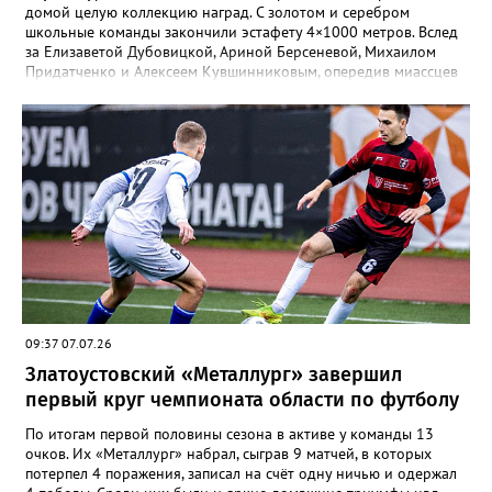
домой целую коллекцию наград. С золотом и серебром
школьные команды закончили эстафету 4×1000 метров. Вслед
за Елизаветой Дубовицкой, Ариной Берсеневой, Михаилом
Придатченко и Алексеем Кувшинниковым, опередив миассцев
всего на три секунды финишировали Алесия Соколова,
Анастасия Лущикова, Дмитрий Векшин и Макар Смирнов.
Золото на тысяче метрах среди девушек 14–16 лет забрала
Арина Берсенева, чуть отстала от неё Софья Новикова. На трёх
тысячах метров с выбыванием среди юношей первым стал
Ярослав Верещагин, третьим — Михаил Придатченко. А в
заплыве на три тысячи 3000 метров пьедестал оказался
полностью златоустовским. На него поднялись Софья
Колесникова, Арина Берсенева и Елизавета Дубовицкая. Всего
в «Кубке Тургояка» на старт вышли 155 спортсменов из
Златоуста, Миасса, Челябинска, Пласта и Южноуральска.
09:37 07.07.26
Златоустовский «Металлург» завершил
первый круг чемпионата области по футболу
По итогам первой половины сезона в активе у команды 13
очков. Их «Металлург» набрал, сыграв 9 матчей, в которых
потерпел 4 поражения, записал на счёт одну ничью и одержал