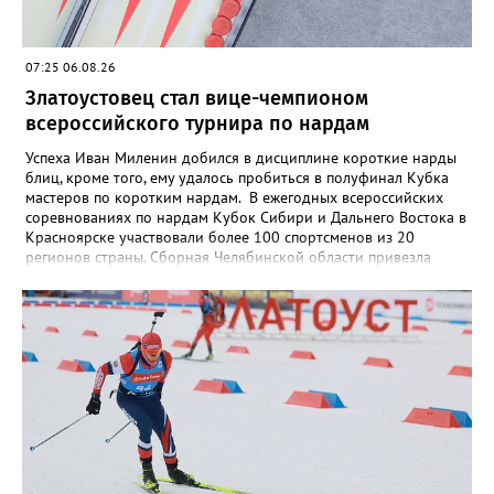
07:25 06.08.26
Златоустовец стал вице-чемпионом
всероссийского турнира по нардам
Успеха Иван Миленин добился в дисциплине короткие нарды
блиц, кроме того, ему удалось пробиться в полуфинал Кубка
мастеров по коротким нардам. В ежегодных всероссийских
соревнованиях по нардам Кубок Сибири и Дальнего Востока в
Красноярске участвовали более 100 спортсменов из 20
регионов страны. Сборная Челябинской области привезла
домой несколько наград. Кроме серебра, которое добыл наш
земляк, это три золота Ксении Нагаевой и Екатерины
Дроздовой из Челябинска, бронза представительницы Миасса
Ирины Зобковой и челябинца Сергея Лютова. Ещё одну
бронзу в общую копилку положила чемпионка турнира
Екатерина Дроздова.