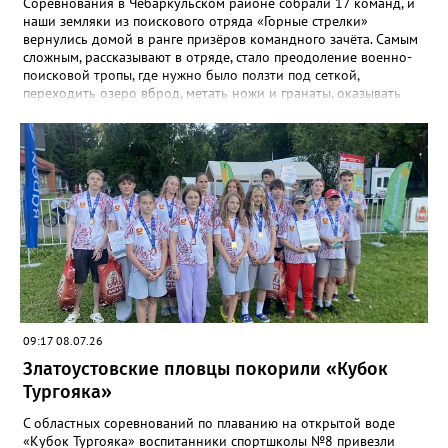
Соревнования в Чебаркульском районе собрали 17 команд, и
наши земляки из поискового отряда «Горные стрелки»
вернулись домой в ранге призёров командного зачёта. Самым
сложным, рассказывают в отряде, стало преодоление военно-
поисковой тропы, где нужно было ползти под сеткой,
переходить озеро вброд, метать ножи и гранаты, оказывать
первую помощь. Но закалённые многими поисковыми
экспедициями и тренировками старшие «Горные стрелки»
финишировали вторыми, а их товарищи из средней группы –
третьими. В соревновательной программе были и визитка, и
видеоролик, а также викторина, конкурс музейных
экспотнатов и «профессиональный» этап под названием
«Эксгумация. Документирование работ», где средняя группа
лидировала, а старшие взяли бронзу. Всего «Горные стрелки»
привезли 13 наград разного достоинства. В средней группе
представители отряда стали вице-чемпионами, в старшей –
замкнули тройку лучших.
09:17 08.07.26
Златоустовские пловцы покорили «Кубок
Тургояка»
С областных соревнований по плаванию на открытой воде
«Кубок Тургояка» воспитанники спортшколы №8 привезли