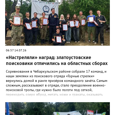
на этом турнире возглавит тренер златоустовской «Уралочки»
Дмитрий Андреев.
06:57 14.07.26
«Настреляли» наград: златоустовские
поисковики отличились на областных сборах
Соревнования в Чебаркульском районе собрали 17 команд, и
наши земляки из поискового отряда «Горные стрелки»
вернулись домой в ранге призёров командного зачёта. Самым
сложным, рассказывают в отряде, стало преодоление военно-
поисковой тропы, где нужно было ползти под сеткой,
переходить озеро вброд, метать ножи и гранаты, оказывать
первую помощь. Но закалённые многими поисковыми
экспедициями и тренировками старшие «Горные стрелки»
финишировали вторыми, а их товарищи из средней группы –
третьими. В соревновательной программе были и визитка, и