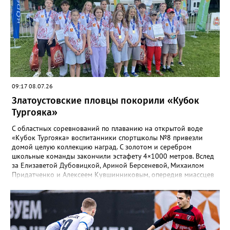
видеоролик, а также викторина, конкурс музейных
экспотнатов и «профессиональный» этап под названием
«Эксгумация. Документирование работ», где средняя группа
лидировала, а старшие взяли бронзу. Всего «Горные стрелки»
привезли 13 наград разного достоинства. В средней группе
представители отряда стали вице-чемпионами, в старшей –
замкнули тройку лучших.
09:17 08.07.26
Златоустовские пловцы покорили «Кубок
Тургояка»
С областных соревнований по плаванию на открытой воде
«Кубок Тургояка» воспитанники спортшколы №8 привезли
домой целую коллекцию наград. С золотом и серебром
школьные команды закончили эстафету 4×1000 метров. Вслед
за Елизаветой Дубовицкой, Ариной Берсеневой, Михаилом
Придатченко и Алексеем Кувшинниковым, опередив миассцев
всего на три секунды финишировали Алесия Соколова,
Анастасия Лущикова, Дмитрий Векшин и Макар Смирнов.
Золото на тысяче метрах среди девушек 14–16 лет забрала
Арина Берсенева, чуть отстала от неё Софья Новикова. На трёх
тысячах метров с выбыванием среди юношей первым стал
Ярослав Верещагин, третьим — Михаил Придатченко. А в