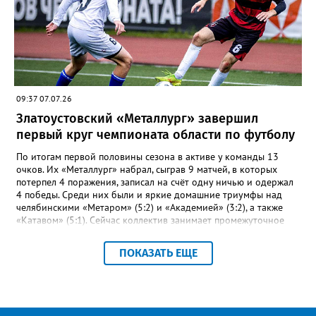
заплыве на три тысячи 3000 метров пьедестал оказался
полностью златоустовским. На него поднялись Софья
Колесникова, Арина Берсенева и Елизавета Дубовицкая. Всего
в «Кубке Тургояка» на старт вышли 155 спортсменов из
Златоуста, Миасса, Челябинска, Пласта и Южноуральска.
09:37 07.07.26
Златоустовский «Металлург» завершил
первый круг чемпионата области по футболу
По итогам первой половины сезона в активе у команды 13
очков. Их «Металлург» набрал, сыграв 9 матчей, в которых
потерпел 4 поражения, записал на счёт одну ничью и одержал
4 победы. Среди них были и яркие домашние триумфы над
челябинскими «Метаром» (5:2) и «Академией» (3:2), а также
«Катавом» (5:1). Сейчас коллектив занимает промежуточное
шестое место – это самая середина турнирной таблицы.
Строкой выше златоустовцев – коркинский «Шахтёр». При
ПОКАЗАТЬ ЕЩЕ
прочих одинаковых показателях двух идущих плечом к плечу
соперников отличает лишь разница между забитыми и
пропущенными мячами: 23-17 и 27-23 соответственно.
«Впереди второй круг чемпионата, где у команды будет
возможность улучшить свои позиции в турнирной таблице и