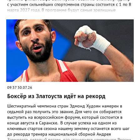
с участием сильнейших спортсменов страны состоится с 1 по 8
марта 2027 года. В программе будут самые зрелищные
дисциплины: спринт, гонка преследования и масс-старт.
09:37 30.07.26
Боксёр из Златоуста идёт на рекорд
Шестикратный чемпиона стран Эдмонд Худоян намерен в
седьмой раз получить это звание. Для чего он собирается
выступить на всероссийском форуме, который состоится в
конце августа в Саранске. В случае успеха на одном из
ключевых стартов сезона нашему земляку останется всего шаг
до рекорда тренера национальной сборной Андрея
Замкового, который восемь раз становился чемпионом России.