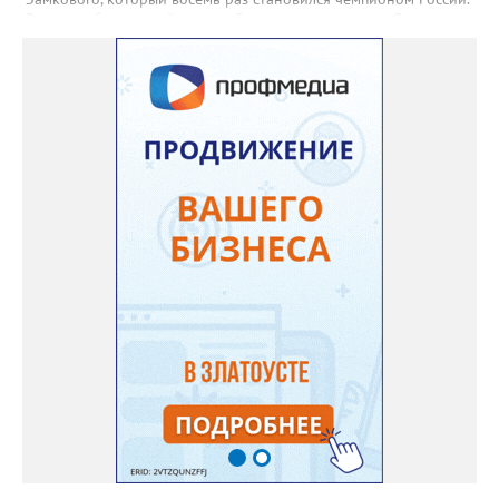
3 августа боксёрский турнир Спартакиады народов России
стартует в Челябинске. На ринг ДС «Юность» выйдут как
сильнейшие мужчины, так и женщины — лидеры национальной
сборной. Они разыграют 13 комплектов наград.