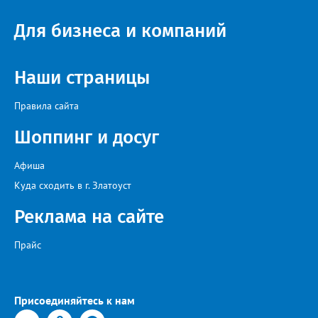
взять реванш у принципиальных соперников», - сообщили в ФК
«Металлург». После первого круга чемпионата области
Для бизнеса и компаний
лидирует «Звезда» из Чебаркуля, в первую тройку также вошли
две челябинские команды – «Спартак» и «Метар».
Наши страницы
Правила сайта
Шоппинг и досуг
Афиша
Куда сходить в г. Златоуст
Реклама на сайте
Прайс
Присоединяйтесь к нам