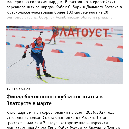
мастеров по коротким нардам. В ежегодных всероссийских
соревнованиях по нардам Кубок Сибири и Дальнего Востока в
Красноярске участвовали более 100 спортсменов из 20
регионов страны. Сборная Челябинской области привезла
домой несколько наград. Кроме серебра, которое добыл наш
земляк, это три золота Ксении Нагаевой и Екатерины
Дроздовой из Челябинска, бронза представительницы Миасса
Ирины Зобковой и челябинца Сергея Лютова. Ещё одну
бронзу в общую копилку положила чемпионка турнира
Екатерина Дроздова.
12:21 05.08.26
Финал биатлонного кубка состоится в
Златоусте в марте
Календарный план соревнований на сезон 2026/2027 года
утвердил исполком Союза биатлонистов России. В этом
графике значится и Златоуст, которому вновь поручили
принять финал Альфа-Банк Кубка России по биатлону. Турнир