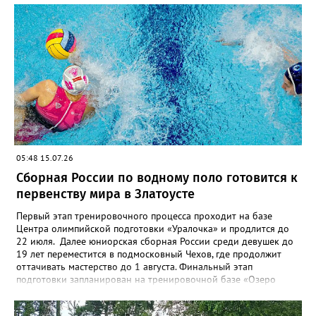
05:48 15.07.26
Сборная России по водному поло готовится к
первенству мира в Златоусте
Первый этап тренировочного процесса проходит на базе
Центра олимпийской подготовки «Уралочка» и продлится до
22 июля. Далее юниорская сборная России среди девушек до
19 лет переместится в подмосковный Чехов, где продолжит
оттачивать мастерство до 1 августа. Финальный этап
подготовки запланирован на тренировочной базе «Озеро
Круглое» до 13 августа. Мировой форум стартует через день в
испанском городе Пуэрто-де-ла-Крус. Национальную сборную