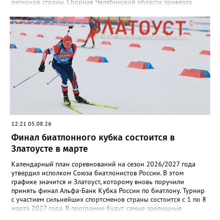
регионов страны. Сборная Челябинской области привезла
домой несколько наград. Кроме серебра, которое добыл наш
земляк, это три золота Ксении Нагаевой и Екатерины
Дроздовой из Челябинска, бронза представительницы Миасса
Ирины Зобковой и челябинца Сергея Лютова. Ещё одну
бронзу в общую копилку положила чемпионка турнира
Екатерина Дроздова.
12:21 05.08.26
Финал биатлонного кубка состоится в
Златоусте в марте
Календарный план соревнований на сезон 2026/2027 года
утвердил исполком Союза биатлонистов России. В этом
графике значится и Златоуст, которому вновь поручили
принять финал Альфа-Банк Кубка России по биатлону. Турнир
с участием сильнейших спортсменов страны состоится с 1 по 8
марта 2027 года. В программе будут самые зрелищные
дисциплины: спринт, гонка преследования и масс-старт.