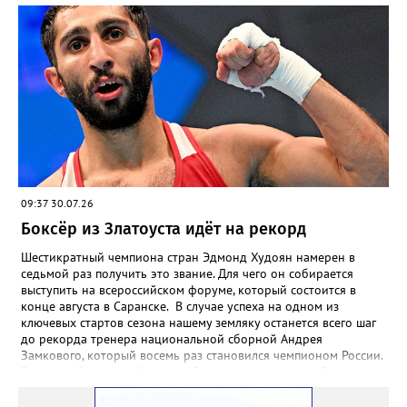
09:37 30.07.26
Боксёр из Златоуста идёт на рекорд
Шестикратный чемпиона стран Эдмонд Худоян намерен в
седьмой раз получить это звание. Для чего он собирается
выступить на всероссийском форуме, который состоится в
конце августа в Саранске. В случае успеха на одном из
ключевых стартов сезона нашему земляку останется всего шаг
до рекорда тренера национальной сборной Андрея
Замкового, который восемь раз становился чемпионом России.
3 августа боксёрский турнир Спартакиады народов России
стартует в Челябинске. На ринг ДС «Юность» выйдут как
сильнейшие мужчины, так и женщины — лидеры национальной