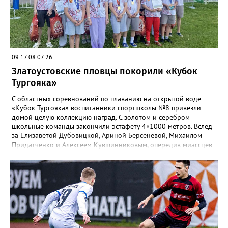
лидировала, а старшие взяли бронзу. Всего «Горные стрелки»
привезли 13 наград разного достоинства. В средней группе
представители отряда стали вице-чемпионами, в старшей –
замкнули тройку лучших.
09:17 08.07.26
Златоустовские пловцы покорили «Кубок
Тургояка»
С областных соревнований по плаванию на открытой воде
«Кубок Тургояка» воспитанники спортшколы №8 привезли
домой целую коллекцию наград. С золотом и серебром
школьные команды закончили эстафету 4×1000 метров. Вслед
за Елизаветой Дубовицкой, Ариной Берсеневой, Михаилом
Придатченко и Алексеем Кувшинниковым, опередив миассцев
всего на три секунды финишировали Алесия Соколова,
Анастасия Лущикова, Дмитрий Векшин и Макар Смирнов.
Золото на тысяче метрах среди девушек 14–16 лет забрала
Арина Берсенева, чуть отстала от неё Софья Новикова. На трёх
тысячах метров с выбыванием среди юношей первым стал
Ярослав Верещагин, третьим — Михаил Придатченко. А в
заплыве на три тысячи 3000 метров пьедестал оказался
полностью златоустовским. На него поднялись Софья
Колесникова, Арина Берсенева и Елизавета Дубовицкая. Всего