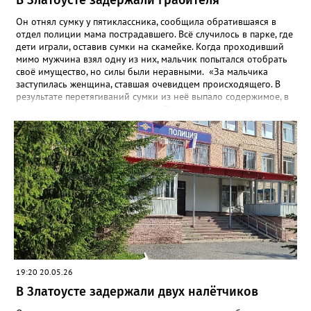
Он отнял сумку у пятиклассника, сообщила обратившаяся в
отдел полиции мама пострадавшего. Всё случилось в парке, где
дети играли, оставив сумки на скамейке. Когда проходивший
мимо мужчина взял одну из них, мальчик попытался отобрать
своё имущество, но силы были неравными. «За мальчика
заступилась женщина, ставшая очевидцем происходящего. В
результате перетягиваний сумки из неё выпало содержимое, в
том числе два сотовых телефона. Заступница успела поднять
один из них, но грабитель отобрал у неё аппарат, поднял
второй и убежал. Впоследствии от сумки он избавился, а
сотовые присвоил», - рассказали в златоустовском ОМВД.
Подозреваемого сотрудники уголовного розыска задержали
по горячим следам. Ранее судимый, без определённого места
жительства и нигде не работающий 43-летний гражданин
водворён в изолятор временного содержания. Уголовное дело
возбуждено по статье «Грабёж, совершённый с применением
насилия, не опасного для жизни или здоровья».
19:20 20.05.26
В Златоусте задержали двух налётчиков