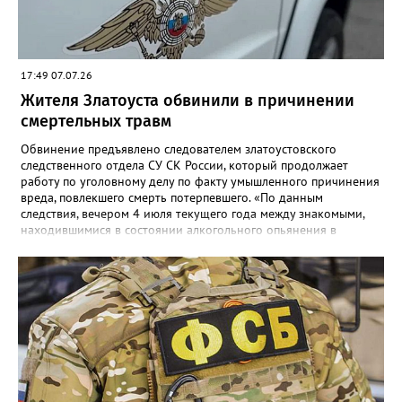
17:49 07.07.26
Жителя Златоуста обвинили в причинении
смертельных травм
Обвинение предъявлено следователем златоустовского
следственного отдела СУ СК России, который продолжает
работу по уголовному делу по факту умышленного причинения
вреда, повлекшего смерть потерпевшего. «По данным
следствия, вечером 4 июля текущего года между знакомыми,
находившимися в состоянии алкогольного опьянения в
квартире одного из домов по улице Риты Сергеевой,
произошёл конфликт, в ходе которого обвиняемый нанёс не
менее двух ударов ножом в область бедра 35-летнего
потерпевшего. Смерть мужчины наступила от полученных
телесных повреждений на месте происшествия», - сообщили в
СК. Агрессора при попытке скрыться задержали сотрудники
отдельной роты патрульно-постовой службы. Сейчас назначен
комплекс судебных экспертиз, следствие планирует просить
суд заключить фигуранта уголовного дела под стражу.