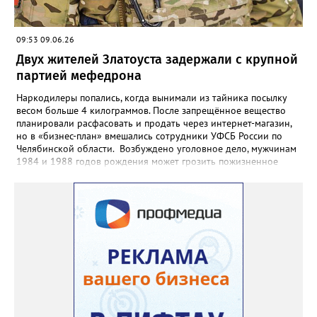
09:53 09.06.26
Двух жителей Златоуста задержали с крупной
партией мефедрона
Наркодилеры попались, когда вынимали из тайника посылку
весом больше 4 килограммов. После запрещённое вещество
планировали расфасовать и продать через интернет-магазин,
но в «бизнес-план» вмешались сотрудники УФСБ России по
Челябинской области. Возбуждено уголовное дело, мужчинам
1984 и 1988 годов рождения может грозить пожизненное
лишение свободы. Борьбу с незаконным оборотом
наркотиков региональное УФСБ ведёт по всем фронтам. Так,
сотрудники управления ликвидировали две подпольных
химических лаборатории по производству и расфасовке
наркотических средств. В общей сложности оперативники
изъяли из незаконного оборота более 65 килограммов
«синтетики» и свыше 600 килограммов прекурсоров,
предназначенных для дальнейшего производства наркотиков
и психотропных веществ, а также химические реактивы и
лабораторное оборудование.