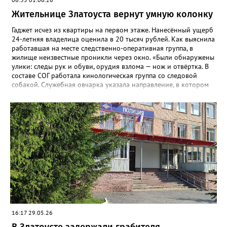
Жительнице Златоуста вернут умную колонку
Гаджет исчез из квартиры на первом этаже. Нанесённый ущерб
24-летняя владелица оценила в 20 тысяч рублей. Как выяснила
работавшая на месте следственно-оперативная группа, в
жилище неизвестные проникли через окно. «Были обнаружены
улики: следы рук и обуви, орудия взлома — нож и отвёртка. В
составе СОГ работала кинологическая группа со следовой
собакой. Служебная овчарка указала направление, в котором
скрылись преступники. Сотрудники уголовного розыска
определили круг подозреваемых и приняли меры к их
розыску», - сообщили в златоустовском ОМВД. Вскоре
оперативники задержали двух мужчин 21 и 23 лет. Не
работающие, ранее судимые за преступления имущественного
характера граждане признались: колонку успели продать, а
деньги – потратить. Подозреваемых отправили под стражу, а
колонку разыскали, изъяли и после завершения всех
следственных мероприятий вернут законной владелице.
16:17 29.05.26
В Златоусте задержали грабителя