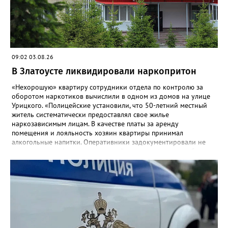
09:02 03.08.26
В Златоусте ликвидировали наркопритон
«Нехорошую» квартиру сотрудники отдела по контролю за
оборотом наркотиков вычислили в одном из домов на улице
Урицкого. «Полицейские установили, что 50-летний местный
житель систематически предоставлял свое жилье
наркозависимым лицам. В качестве платы за аренду
помещения и лояльность хозяин квартиры принимал
алкогольные напитки. Оперативники задокументировали не
менее четырех фактов незаконной деятельности», - сообщили
в златоустовском ОМВД. Хозяина притона задержали, он стал
фигурантом уголовного дела.