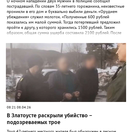
О ночном нападении двух мужчин в полицию сообщил
пострадавший. По словам 35-летнего горожанина, неизвестные
проникли в его дом и буквально выбили деньги. «Орудием
убеждения» служил молоток. «Полученные 600 рублей
показались им малой суммой. Тогда потерпевший предложил
пройти к другу, у которого хранились 1500 рублей. Таким
образом, общая сумма ущерба составила 2100 рублей. После
нападения потерпевший проходил лечение в больнице», -
рассказали в златоустовском ОМВД. 19 мая сотрудники отдела
уголовного розыска задержали подозреваемых –
неработающих ранее судимых 32-летних мужчин. Уголовное
дело возбуждено по статье «Разбой».
08:21 08.04.26
В Златоусте раскрыли убийство –
подозреваемых трое
Труп 47-летнего местного жителя был обнаружен в лесном