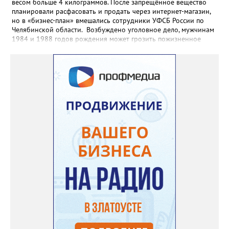
весом больше 4 килограммов. После запрещённое вещество
планировали расфасовать и продать через интернет-магазин,
но в «бизнес-план» вмешались сотрудники УФСБ России по
Челябинской области. Возбуждено уголовное дело, мужчинам
1984 и 1988 годов рождения может грозить пожизненное
лишение свободы. Борьбу с незаконным оборотом
наркотиков региональное УФСБ ведёт по всем фронтам. Так,
сотрудники управления ликвидировали две подпольных
химических лаборатории по производству и расфасовке
наркотических средств. В общей сложности оперативники
изъяли из незаконного оборота более 65 килограммов
«синтетики» и свыше 600 килограммов прекурсоров,
предназначенных для дальнейшего производства наркотиков
и психотропных веществ, а также химические реактивы и
лабораторное оборудование.