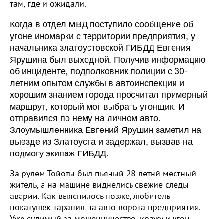
там, где и ожидали.
Когда в отдел МВД поступило сообщение об
угоне иномарки с территории предприятия, у
начальника златоустовской ГИБДД Евгения
Ярушина был выходной. Получив информацию
об инциденте, подполковник полиции с 30-
летним опытом службы в автоинспекции и
хорошим знанием города просчитал примерный
маршрут, который мог выбрать угонщик. И
отправился по нему на личном авто.
Злоумышленника Евгений Ярушин заметил на
выезде из Златоуста и задержал, вызвав на
подмогу экипаж ГИБДД.
За рулём Тойоты был пьяный 28-летнй местный
житель, а на машине виднелись свежие следы
аварии. Как выяснилось позже, любитель
покатушек таранил на авто ворота предприятия.
Уже судимый за мошенничество, кражу и угон