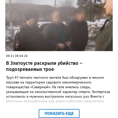
уголовного розыска задержали подозреваемых –
неработающих ранее судимых 32-летних мужчин. Уголовное
дело возбуждено по статье «Разбой».
08:21 08.04.26
В Златоусте раскрыли убийство –
подозреваемых трое
Труп 47-летнего местного жителя был обнаружен в лесном
массиве на территории садового некоммерческого
товарищества «Северный». На теле имелись следы,
указывающие на насильственной характер смерти. Экспертиза
установила: в мужчину выстрелили несколько раз. Вместе с
местными полицейскими над делом работали следователи
следственного комитета, а также оперативники управления
уголовного розыска регионального полицейского главка.
ПОКАЗАТЬ ЕЩЕ
Причинами убийства, отметили в златоустовском ОВМД, могли