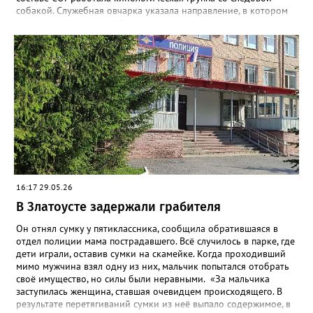
собакой. Служебная овчарка указала направление, в котором
скрылись преступники. Сотрудники уголовного розыска
определили круг подозреваемых и приняли меры к их
розыску», - сообщили в златоустовском ОМВД. Вскоре
оперативники задержали двух мужчин 21 и 23 лет. Не
работающие, ранее судимые за преступления имущественного
характера граждане признались: колонку успели продать, а
деньги – потратить. Подозреваемых отправили под стражу, а
колонку разыскали, изъяли и после завершения всех
следственных мероприятий вернут законной владелице.
16:17 29.05.26
В Златоусте задержали грабителя
Он отнял сумку у пятиклассника, сообщила обратившаяся в
отдел полиции мама пострадавшего. Всё случилось в парке, где
дети играли, оставив сумки на скамейке. Когда проходивший
мимо мужчина взял одну из них, мальчик попытался отобрать
своё имущество, но силы были неравными. «За мальчика
заступилась женщина, ставшая очевидцем происходящего. В
результате перетягиваний сумки из неё выпало содержимое, в