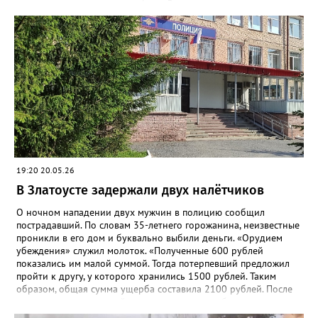
том числе два сотовых телефона. Заступница успела поднять
один из них, но грабитель отобрал у неё аппарат, поднял
второй и убежал. Впоследствии от сумки он избавился, а
сотовые присвоил», - рассказали в златоустовском ОМВД.
Подозреваемого сотрудники уголовного розыска задержали
по горячим следам. Ранее судимый, без определённого места
жительства и нигде не работающий 43-летний гражданин
водворён в изолятор временного содержания. Уголовное дело
возбуждено по статье «Грабёж, совершённый с применением
насилия, не опасного для жизни или здоровья».
19:20 20.05.26
В Златоусте задержали двух налётчиков
О ночном нападении двух мужчин в полицию сообщил
пострадавший. По словам 35-летнего горожанина, неизвестные
проникли в его дом и буквально выбили деньги. «Орудием
убеждения» служил молоток. «Полученные 600 рублей
показались им малой суммой. Тогда потерпевший предложил
пройти к другу, у которого хранились 1500 рублей. Таким
образом, общая сумма ущерба составила 2100 рублей. После
нападения потерпевший проходил лечение в больнице», -
рассказали в златоустовском ОМВД. 19 мая сотрудники отдела