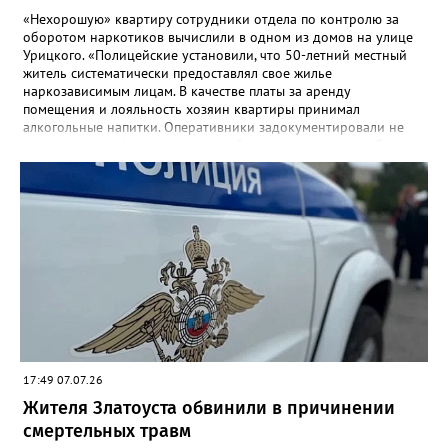
«Нехорошую» квартиру сотрудники отдела по контролю за
оборотом наркотиков вычислили в одном из домов на улице
Урицкого. «Полицейские установили, что 50-летний местный
житель систематически предоставлял свое жилье
наркозависимым лицам. В качестве платы за аренду
помещения и лояльность хозяин квартиры принимал
алкогольные напитки. Оперативники задокументировали не
менее четырех фактов незаконной деятельности», - сообщили
в златоустовском ОМВД. Хозяина притона задержали, он стал
фигурантом уголовного дела.
17:49 07.07.26
Жителя Златоуста обвинили в причинении
смертельных травм