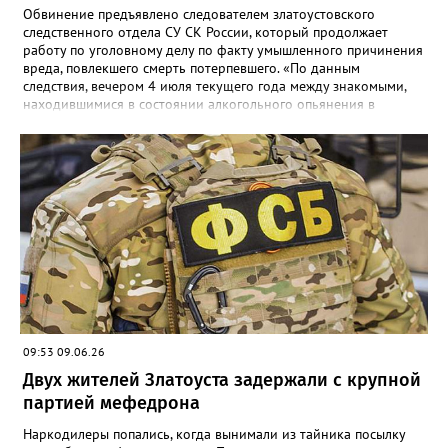
Обвинение предъявлено следователем златоустовского
следственного отдела СУ СК России, который продолжает
работу по уголовному делу по факту умышленного причинения
вреда, повлекшего смерть потерпевшего. «По данным
следствия, вечером 4 июля текущего года между знакомыми,
находившимися в состоянии алкогольного опьянения в
квартире одного из домов по улице Риты Сергеевой,
произошёл конфликт, в ходе которого обвиняемый нанёс не
менее двух ударов ножом в область бедра 35-летнего
потерпевшего. Смерть мужчины наступила от полученных
телесных повреждений на месте происшествия», - сообщили в
СК. Агрессора при попытке скрыться задержали сотрудники
отдельной роты патрульно-постовой службы. Сейчас назначен
комплекс судебных экспертиз, следствие планирует просить
суд заключить фигуранта уголовного дела под стражу.
09:53 09.06.26
Двух жителей Златоуста задержали с крупной
партией мефедрона
Наркодилеры попались, когда вынимали из тайника посылку