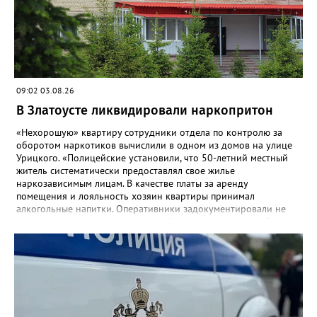
09:02 03.08.26
В Златоусте ликвидировали наркопритон
«Нехорошую» квартиру сотрудники отдела по контролю за
оборотом наркотиков вычислили в одном из домов на улице
Урицкого. «Полицейские установили, что 50-летний местный
житель систематически предоставлял свое жилье
наркозависимым лицам. В качестве платы за аренду
помещения и лояльность хозяин квартиры принимал
алкогольные напитки. Оперативники задокументировали не
менее четырех фактов незаконной деятельности», - сообщили
в златоустовском ОМВД. Хозяина притона задержали, он стал
фигурантом уголовного дела.