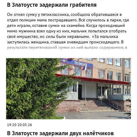
В Златоусте задержали грабителя
Он отнял сумку у пятиклассника, сообщила обратившаяся в
отдел полиции мама пострадавшего. Всё случилось в парке, где
дети играли, оставив сумки на скамейке. Когда проходивший
мимо мужчина взял одну из них, мальчик попытался отобрать
своё имущество, но силы были неравными. «За мальчика
заступилась женщина, ставшая очевидцем происходящего. В
результате перетягиваний сумки из неё выпало содержимое, в
том числе два сотовых телефона. Заступница успела поднять
один из них, но грабитель отобрал у неё аппарат, поднял
второй и убежал. Впоследствии от сумки он избавился, а
сотовые присвоил», - рассказали в златоустовском ОМВД.
Подозреваемого сотрудники уголовного розыска задержали
по горячим следам. Ранее судимый, без определённого места
жительства и нигде не работающий 43-летний гражданин
водворён в изолятор временного содержания. Уголовное дело
возбуждено по статье «Грабёж, совершённый с применением
насилия, не опасного для жизни или здоровья».
19:20 20.05.26
В Златоусте задержали двух налётчиков