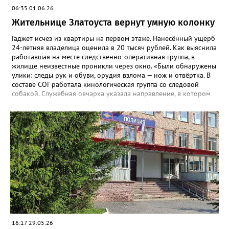
06:35 01.06.26
Жительнице Златоуста вернут умную колонку
Гаджет исчез из квартиры на первом этаже. Нанесённый ущерб
24-летняя владелица оценила в 20 тысяч рублей. Как выяснила
работавшая на месте следственно-оперативная группа, в
жилище неизвестные проникли через окно. «Были обнаружены
улики: следы рук и обуви, орудия взлома — нож и отвёртка. В
составе СОГ работала кинологическая группа со следовой
собакой. Служебная овчарка указала направление, в котором
скрылись преступники. Сотрудники уголовного розыска
определили круг подозреваемых и приняли меры к их
розыску», - сообщили в златоустовском ОМВД. Вскоре
оперативники задержали двух мужчин 21 и 23 лет. Не
работающие, ранее судимые за преступления имущественного
характера граждане признались: колонку успели продать, а
деньги – потратить. Подозреваемых отправили под стражу, а
колонку разыскали, изъяли и после завершения всех
следственных мероприятий вернут законной владелице.
16:17 29.05.26