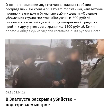
О ночном нападении двух мужчин в полицию сообщил
пострадавший. По словам 35-летнего горожанина, неизвестные
проникли в его дом и буквально выбили деньги. «Орудием
убеждения» служил молоток. «Полученные 600 рублей
показались им малой суммой. Тогда потерпевший предложил
пройти к другу, у которого хранились 1500 рублей. Таким
образом, общая сумма ущерба составила 2100 рублей. После
нападения потерпевший проходил лечение в больнице», -
рассказали в златоустовском ОМВД. 19 мая сотрудники отдела
уголовного розыска задержали подозреваемых –
неработающих ранее судимых 32-летних мужчин. Уголовное
дело возбуждено по статье «Разбой».
08:21 08.04.26
В Златоусте раскрыли убийство –
подозреваемых трое