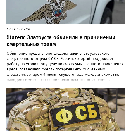
17:49 07.07.26
Жителя Златоуста обвинили в причинении
смертельных травм
Обвинение предъявлено следователем златоустовского
следственного отдела СУ СК России, который продолжает
работу по уголовному делу по факту умышленного причинения
вреда, повлекшего смерть потерпевшего. «По данным
следствия, вечером 4 июля текущего года между знакомыми,
находившимися в состоянии алкогольного опьянения в
квартире одного из домов по улице Риты Сергеевой,
произошёл конфликт, в ходе которого обвиняемый нанёс не
менее двух ударов ножом в область бедра 35-летнего
потерпевшего. Смерть мужчины наступила от полученных
телесных повреждений на месте происшествия», - сообщили в
СК. Агрессора при попытке скрыться задержали сотрудники
отдельной роты патрульно-постовой службы. Сейчас назначен
комплекс судебных экспертиз, следствие планирует просить
суд заключить фигуранта уголовного дела под стражу.