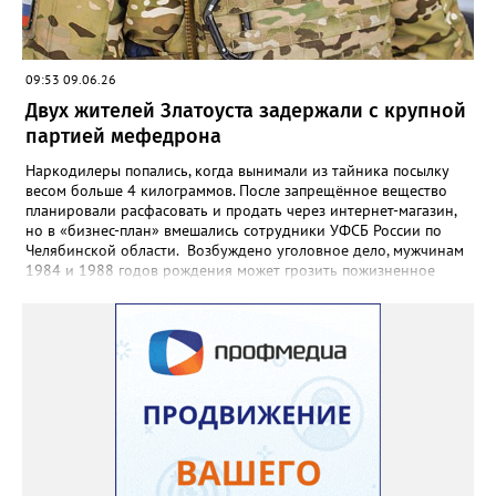
09:53 09.06.26
Двух жителей Златоуста задержали с крупной
партией мефедрона
Наркодилеры попались, когда вынимали из тайника посылку
весом больше 4 килограммов. После запрещённое вещество
планировали расфасовать и продать через интернет-магазин,
но в «бизнес-план» вмешались сотрудники УФСБ России по
Челябинской области. Возбуждено уголовное дело, мужчинам
1984 и 1988 годов рождения может грозить пожизненное
лишение свободы. Борьбу с незаконным оборотом
наркотиков региональное УФСБ ведёт по всем фронтам. Так,
сотрудники управления ликвидировали две подпольных
химических лаборатории по производству и расфасовке
наркотических средств. В общей сложности оперативники
изъяли из незаконного оборота более 65 килограммов
«синтетики» и свыше 600 килограммов прекурсоров,
предназначенных для дальнейшего производства наркотиков
и психотропных веществ, а также химические реактивы и
лабораторное оборудование.