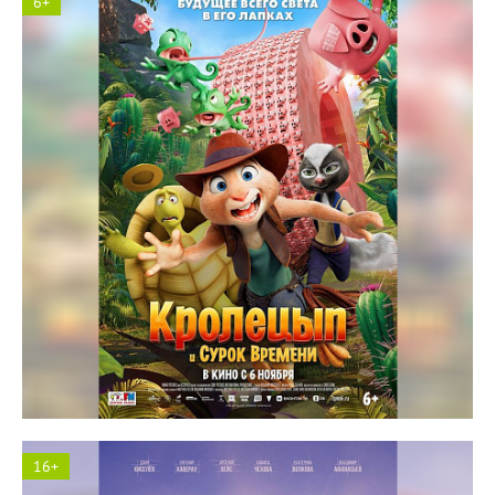
6+
Космос кинотеатр
16+