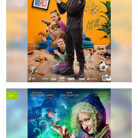
Солярис кинотеатр
6+