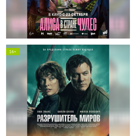
Солярис кинотеатр
16+