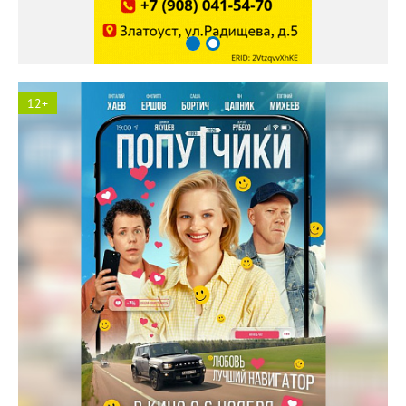
12+
Солярис кинотеатр