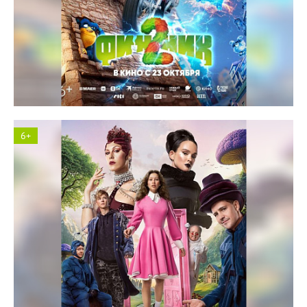
Космос кинотеатр
6+