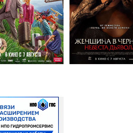
Космос кинотеатр
Солярис кинотеатр