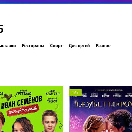
5
ыставки
Рестораны
Спорт
Для детей
Разное
16+