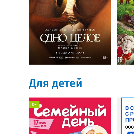
Солярис кинотеатр
Для детей
0+