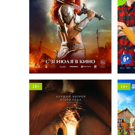
Солярис кинотеатр
18+
16+