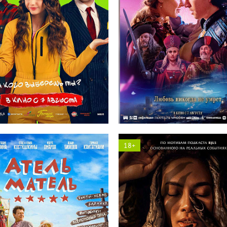
Солярис кинотеатр
Космос кинотеатр
18+