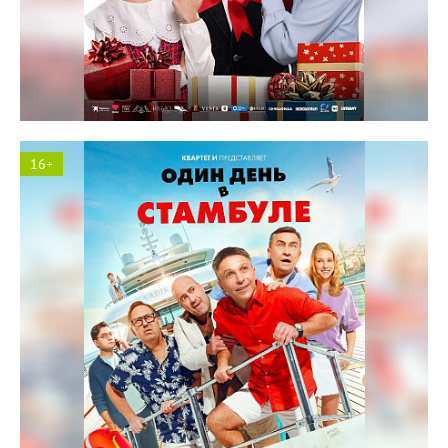
Солярис кинотеатр
16+