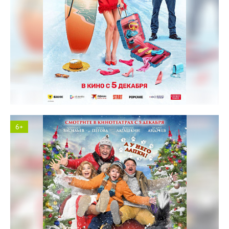
Солярис кинотеатр
6+