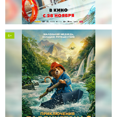
Солярис кинотеатр
6+
Солярис кинотеатр