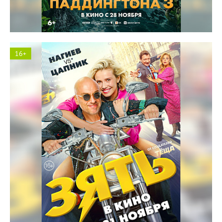
16+
Солярис кинотеатр