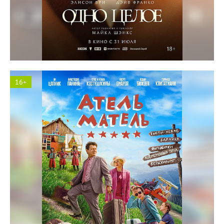
Солярис кинотеатр
16+