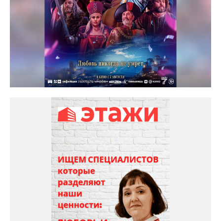
Солярис кинотеатр