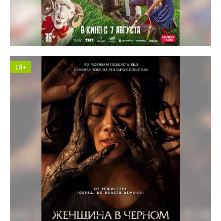
Космос кинотеатр
18+
Солярис кинотеатр