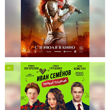
Солярис кинотеатр
6+